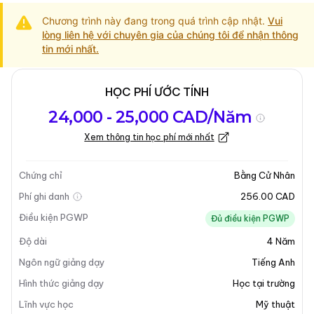
Chương trình này đang trong quá trình cập nhật.
Vui
lòng liên hệ với chuyên gia của chúng tôi để nhận thông
tin mới nhất.
HỌC PHÍ ƯỚC TÍNH
Tổng quan về
Yêu Cầu Nhập
Kỳ nhập học
24,000 - 25,000 CAD/Năm
chương trình
Học
Xem thông tin học phí mới nhất
Cập nhật lần cuối vào 13-05-2025
Tổng quan về chương trình
Chứng chỉ
Bằng Cử Nhân
Phí ghi danh
256.00 CAD
Điều kiện PGWP
Đủ điều kiện PGWP
Độ dài
4
Năm
Ngôn ngữ giảng dạy
Tiếng Anh
Hình thức giảng dạy
Học tại trường
Lĩnh vực học
Mỹ thuật