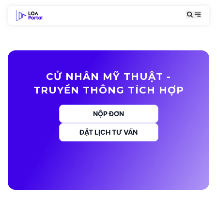
CỬ NHÂN MỸ THUẬT -
TRUYỀN THÔNG TÍCH HỢP
NỘP ĐƠN
ĐẶT LỊCH TƯ VẤN