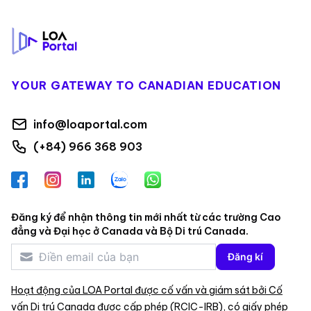
Footer
YOUR GATEWAY TO CANADIAN EDUCATION
info@loaportal.com
(+84) 966 368 903
Facebook
Instagram
LinkedIn
Zalo
WhatsApp
Đăng ký để nhận thông tin mới nhất từ các trường Cao
đẳng và Đại học ở Canada và Bộ Di trú Canada.
Đăng kí
Hoạt động của LOA Portal được cố vấn và giám sát bởi Cố
vấn Di trú Canada được cấp phép (RCIC-IRB), có giấy phép