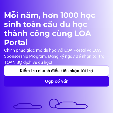
Mỗi năm, hơn 1000 học
sinh toàn cầu du học
thành công cùng LOA
Portal
Chinh phục giấc mơ du học với LOA Portal và LOA
Sponsorship Program. Đăng ký ngay để nhận tài trợ
TOÀN BỘ dịch vụ du học!
Kiểm tra nhanh điều kiện nhận tài trợ
Gặp cố vấn