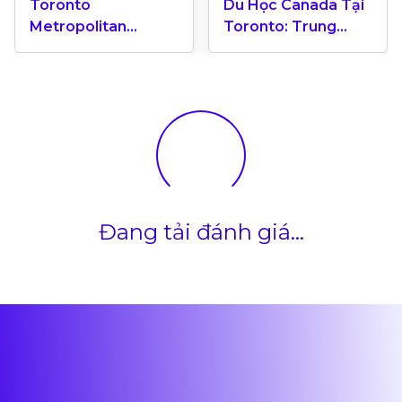
Toronto
Du Học Canada Tại
Metropolitan
Toronto: Trung
University “Ốc Đảo
Tâm Giáo Dục Quốc
Xanh” Giữa Trung
Tế
Tâm Toronto Năng
Động
Đang tải đánh giá...