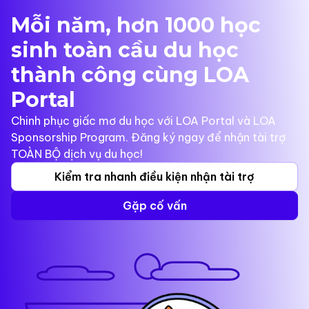
Mỗi năm, hơn 1000 học
sinh toàn cầu du học
thành công cùng LOA
Portal
Chinh phục giấc mơ du học với LOA Portal và LOA
Sponsorship Program. Đăng ký ngay để nhận tài trợ
TOÀN BỘ dịch vụ du học!
Kiểm tra nhanh điều kiện nhận tài trợ
Gặp cố vấn