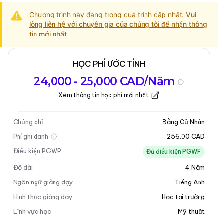
Chương trình này đang trong quá trình cập nhật.
Vui
lòng liên hệ với chuyên gia của chúng tôi để nhận thông
tin mới nhất.
HỌC PHÍ ƯỚC TÍNH
Tổng quan về
Yêu Cầu Nhập
Kỳ nhập học
24,000 - 25,000 CAD/Năm
chương trình
Học
Xem thông tin học phí mới nhất
Cập nhật lần cuối vào 13-05-2025
Tổng quan về chương trình
Chứng chỉ
Bằng Cử Nhân
Phí ghi danh
256.00 CAD
Điều kiện PGWP
Đủ điều kiện PGWP
Độ dài
4
Năm
Ngôn ngữ giảng dạy
Tiếng Anh
Hình thức giảng dạy
Học tại trường
Lĩnh vực học
Mỹ thuật