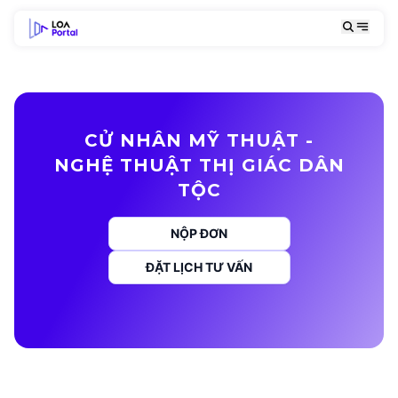
CỬ NHÂN MỸ THUẬT -
NGHỆ THUẬT THỊ GIÁC DÂN
TỘC
NỘP ĐƠN
ĐẶT LỊCH TƯ VẤN