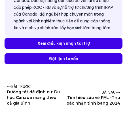
Canada. Dưới sự hướng dẫn của cố vấn di trú được
cấp phép RCIC-IRB và sự hỗ trợ từ chương trình IRAP
của Canada, đội ngũ kết hợp chuyên môn trong
ngành với kinh nghiệm thực tiễn để cung cấp thông
tin và dịch vụ chính xác, lấy học sinh làm trung tâm.
Xem điều kiện nhận tài trợ
Đặt lịch tư vấn
BÀI TRƯỚC
Đường tắt để định cư: Du
BÀI SAU
học Canada mang theo
Tìm hiểu sâu về PAL -Thư
cả gia đình
xác nhận tỉnh bang 2024