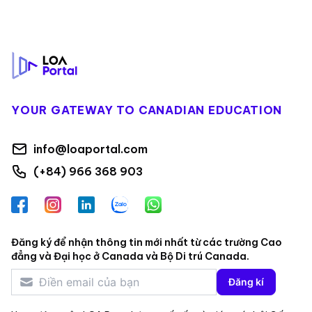
Footer
YOUR GATEWAY TO CANADIAN EDUCATION
info@loaportal.com
(+84) 966 368 903
Facebook
Instagram
LinkedIn
Zalo
WhatsApp
Đăng ký để nhận thông tin mới nhất từ các trường Cao
đẳng và Đại học ở Canada và Bộ Di trú Canada.
Đăng kí