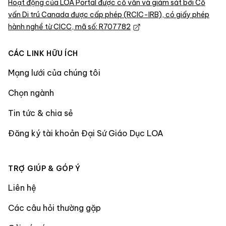
Hoạt động của LOA Portal được cố vấn và giám sát bởi Cố
vấn Di trú Canada được cấp phép (RCIC-IRB), có giấy phép
hành nghề từ CICC, mã số: R707782
CÁC LINK HỮU ÍCH
Mạng lưới của chúng tôi
Chọn ngành
Tin tức & chia sẻ
Đăng ký tài khoản Đại Sứ Giáo Dục LOA
TRỢ GIÚP & GÓP Ý
Liên hệ
Các câu hỏi thường gặp