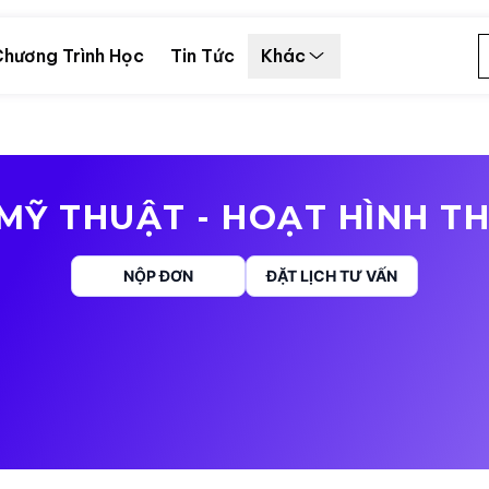
hương Trình Học
Tin Tức
Khác
MỸ THUẬT - HOẠT HÌNH T
NỘP ĐƠN
ĐẶT LỊCH TƯ VẤN