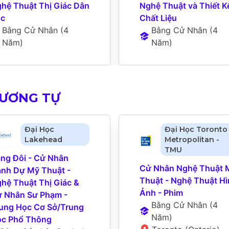
hệ Thuật Thị Giác Dân 
Nghệ Thuật và Thiết Kế
ộc
Chất Liệu
Bằng Cử Nhân
 (
4 
Bằng Cử Nhân
 (
4 
Năm
)
Năm
)
TƯƠNG TỰ
Đại Học
Đại Học Toronto
Lakehead
Metropolitan -
TMU
ng Đôi - Cử Nhân 
Cử Nhân Nghệ Thuật M
nh Dự Mỹ Thuật - 
Thuật - Nghệ Thuật Hì
hệ Thuật Thị Giác & 
Ảnh - Phim
 Nhân Sư Phạm - 
Bằng Cử Nhân
 (
4 
ung Học Cơ Sở/Trung 
Năm
)
c Phổ Thông