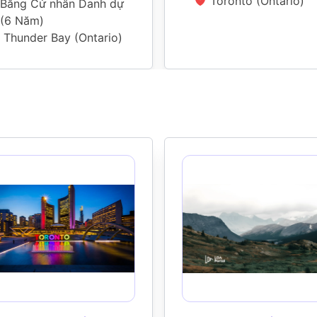
Toronto (Ontario)
Bằng Cử nhân Danh dự
(
6 Năm
)
Thunder Bay (Ontario)