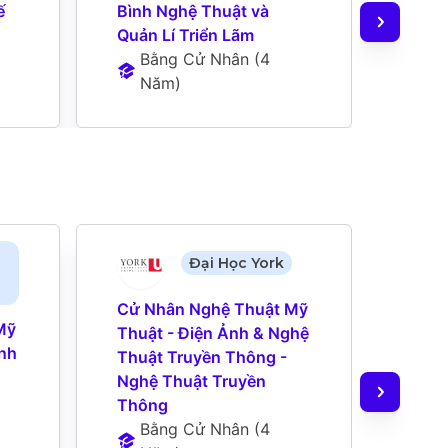
 
Bình Nghệ Thuật và 
Tươn
Quản Lí Triển Lãm
B
Bằng Cử Nhân
 (
4 
N
Năm
)
Đại Học York
Cử Nhân Nghệ Thuật Mỹ 
Bằng
ỹ 
Thuật - Điện Ảnh & Nghệ 
Thuậ
nh 
Thuật Truyền Thông - 
Mới 
Nghệ Thuật Truyền 
Học 
Thông
Tính
Bằng Cử Nhân
 (
4 
B