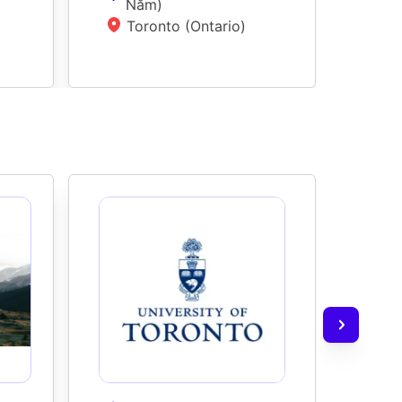
Năm
)
N
Toronto (Ontario)
L