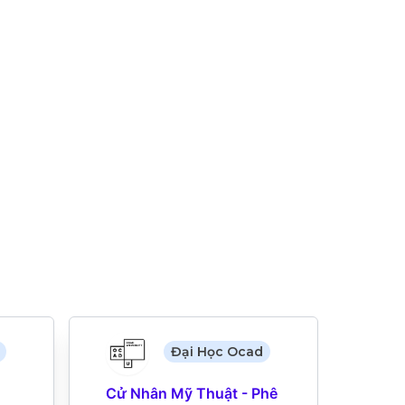
Đại Học Ocad
Cử Nhân Mỹ Thuật - Phê 
Cử N