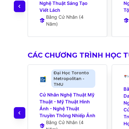
Nghệ Thuật Sáng Tạo 
Ng
Viết Lách
T
Bằng Cử Nhân
 (
4 
Năm
)
CÁC CHƯƠNG TRÌNH HỌC 
Đại Học Toronto
Metropolitan -
TMU
Bằ
Cử Nhân Nghệ Thuật Mỹ 
Da
Thuật - Mỹ Thuật Hình 
Ng
Ảnh - Nghệ Thuật 
Cử
Truyền Thông Nhiếp Ảnh
Tr
Bằng Cử Nhân
 (
4 
Họ