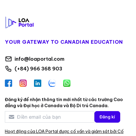
Footer
YOUR GATEWAY TO CANADIAN EDUCATION
info@loaportal.com
(+84) 966 368 903
Facebook
Instagram
LinkedIn
Zalo
WhatsApp
Đăng ký để nhận thông tin mới nhất từ các trường Cao
đẳng và Đại học ở Canada và Bộ Di trú Canada.
Đăng kí
Hoạt động của LOA Portal được cố vấn và giám sát bởi Cố