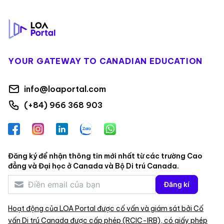
Footer
YOUR GATEWAY TO CANADIAN EDUCATION
info@loaportal.com
(+84) 966 368 903
Facebook
Instagram
LinkedIn
Zalo
WhatsApp
Đăng ký để nhận thông tin mới nhất từ các trường Cao
đẳng và Đại học ở Canada và Bộ Di trú Canada.
Đăng kí
Hoạt động của LOA Portal được cố vấn và giám sát bởi Cố
vấn Di trú Canada được cấp phép (RCIC-IRB), có giấy phép