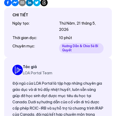
CHI TIẾT
Ngày tạo
:
Thứ Năm, 21 tháng 5,
2026
Thời gian đọc
:
10 phút
Chuyên mục
:
Hướng Dẫn & Chia Sẻ Bí
Quyết
Tác giả
LOA Portal Team
Đội ngũ của LOA Portal là tập hợp những chuyên gia
giáo dục và di trú đầy nhiệt huyết, luôn sẵn sàng
giúp đỡ học sinh đạt được mục tiêu du học tại
Canada. Dưới sự hướng dẫn của cố vấn di trú được
cấp phép RCIC-IRB và sự hỗ trợ từ chương trình IRAP
của Canada, đội ngũ kết hợp chuyên môn trong