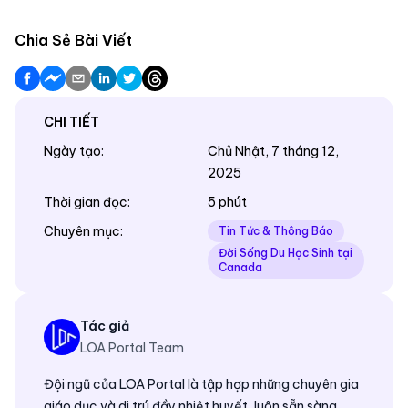
Chia Sẻ Bài Viết
CHI TIẾT
Ngày tạo
:
Chủ Nhật, 7 tháng 12,
2025
Thời gian đọc
:
5 phút
Chuyên mục
:
Tin Tức & Thông Báo
Đời Sống Du Học Sinh tại
Canada
Tác giả
LOA Portal Team
Đội ngũ của LOA Portal là tập hợp những chuyên gia
giáo dục và di trú đầy nhiệt huyết, luôn sẵn sàng