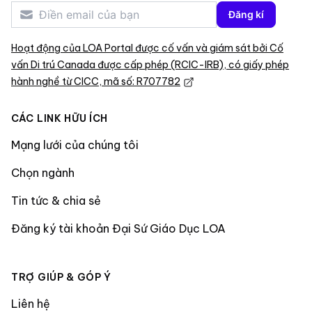
Đăng kí
Hoạt động của LOA Portal được cố vấn và giám sát bởi Cố
vấn Di trú Canada được cấp phép (RCIC-IRB), có giấy phép
hành nghề từ CICC, mã số: R707782
CÁC LINK HỮU ÍCH
Mạng lưới của chúng tôi
Chọn ngành
Tin tức & chia sẻ
Đăng ký tài khoản Đại Sứ Giáo Dục LOA
TRỢ GIÚP & GÓP Ý
Liên hệ