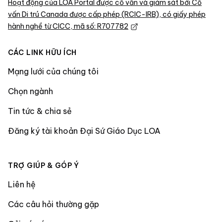
Hoạt động của LOA Portal được cố vấn và giám sát bởi Cố
vấn Di trú Canada được cấp phép (RCIC-IRB), có giấy phép
hành nghề từ CICC, mã số: R707782
CÁC LINK HỮU ÍCH
Mạng lưới của chúng tôi
Chọn ngành
Tin tức & chia sẻ
Đăng ký tài khoản Đại Sứ Giáo Dục LOA
TRỢ GIÚP & GÓP Ý
Liên hệ
Các câu hỏi thường gặp