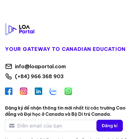
Footer
YOUR GATEWAY TO CANADIAN EDUCATION
info@loaportal.com
(+84) 966 368 903
Facebook
Instagram
LinkedIn
Zalo
WhatsApp
Đăng ký để nhận thông tin mới nhất từ các trường Cao
đẳng và Đại học ở Canada và Bộ Di trú Canada.
Đăng kí