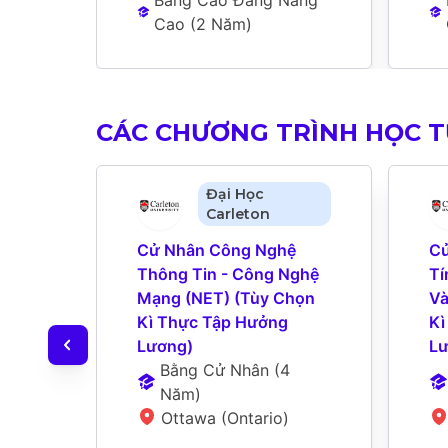
Cao
 (
2 Năm
)
CÁC CHƯƠNG TRÌNH HỌC 
Đại Học
Carleton
Cử Nhân Công Nghệ 
Cử
Thông Tin - Công Nghệ 
Tí
Mạng (NET) (Tùy Chọn 
Và
Kì Thực Tập Hưởng 
Kì
Lương)
Lư
Bằng Cử Nhân
 (
4 
Năm
)
Ottawa (Ontario)