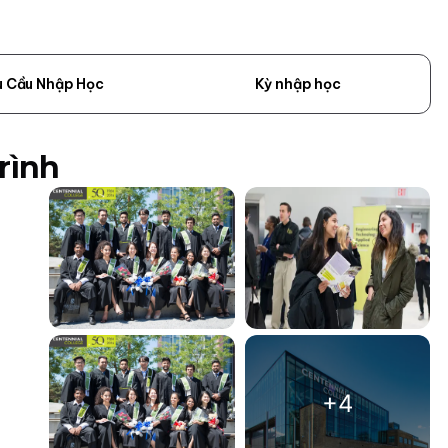
u Cầu Nhập Học
Kỳ nhập học
rình
+4