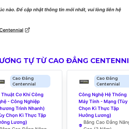
úc nào. Để cập nhật thông tin mới nhất, vui lòng liên hệ
Centennial
TƯƠNG TỰ TỪ CAO ĐẲNG CENTENN
Cao Đẳng
Cao Đẳng
Centennial
Centennial
 Thuật Cơ Khí Công 
Công Nghệ Hệ Thống 
hệ - Công Nghiệp 
Máy Tính - Mạng (Tùy 
hương Trình Nhanh) 
Chọn Kì Thực Tập 
ùy Chọn Kì Thực Tập 
Hưởng Lương)
ởng Lương)
Bằng Cao Đẳng Nâng
Bằng Cao Đẳng Nâng 
Cao
 (
3 Năm
)