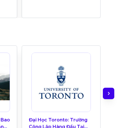
O
 Bao
Đại Học Toronto: Trường
TAIE In
ẫn
Công Lập Hàng Đầu Tại
Trườn