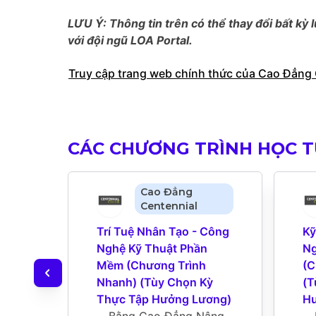
LƯU Ý: Thông tin trên có thể thay đổi bất kỳ l
với đội ngũ LOA Portal.
Truy cập trang web chính thức của Cao Đẳng 
CÁC CHƯƠNG TRÌNH HỌC 
Cao Đẳng
Centennial
Trí Tuệ Nhân Tạo - Công 
Kỹ
Nghệ Kỹ Thuật Phần 
Ng
Mềm (Chương Trình 
(C
Nhanh) (Tùy Chọn Kỳ 
(T
Thực Tập Hưởng Lương)
Hư
Bằng Cao Đẳng Nâng 