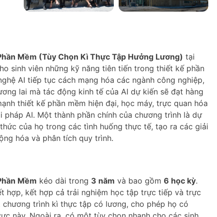
 Phần Mềm (Tùy Chọn Kì Thực Tập Hưởng Lương)
tại
ho sinh viên những kỹ năng tiên tiến trong thiết kế phần
nghệ AI tiếp tục cách mạng hóa các ngành công nghiệp,
ương lai mà tác động kinh tế của AI dự kiến sẽ đạt hàng
mạnh thiết kế phần mềm hiện đại, học máy, trực quan hóa
i pháp AI. Một thành phần chính của chương trình là dự
thức của họ trong các tình huống thực tế, tạo ra các giải
ng hóa và phân tích quy trình.
 Phần Mềm
kéo dài trong
3 năm
và bao gồm
6 học kỳ
.
 hợp, kết hợp cả trải nghiệm học tập trực tiếp và trực
 chương trình kì thực tập có lương, cho phép họ có
vực này. Ngoài ra, có một tùy chọn nhanh cho các sinh