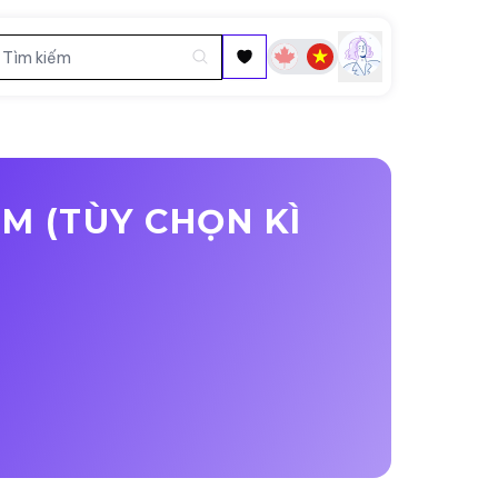
M (TÙY CHỌN KÌ
)