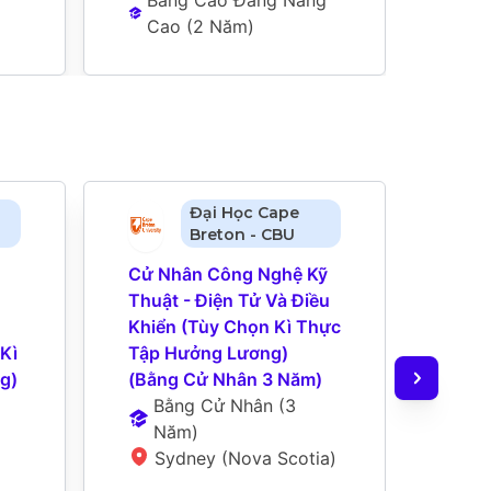
Cao
 (
2 Năm
)
Đại Học Cape
Breton - CBU
Cử Nhân Công Nghệ Kỹ 
Cử N
Thuật - Điện Tử Và Điều 
Năng
Khiển (Tùy Chọn Kì Thực 
Và Có
Kì 
Tập Hưởng Lương) 
Công
g)
(Bằng Cử Nhân 3 Năm)
Để S
Bằng Cử Nhân
 (
3 
Phối 
Năm
)
Thực
Sydney (Nova Scotia)
B
N