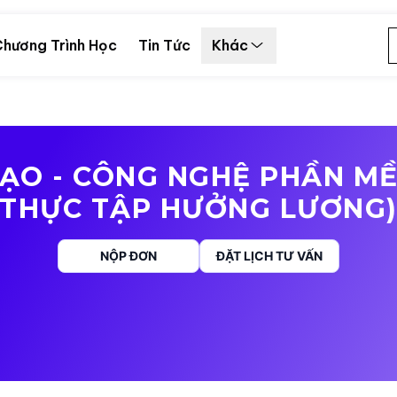
hương Trình Học
Tin Tức
Khác
TẠO - CÔNG NGHỆ PHẦN MỀ
THỰC TẬP HƯỞNG LƯƠNG
NỘP ĐƠN
ĐẶT LỊCH TƯ VẤN