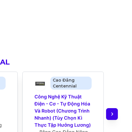
IAL
Cao Đẳng
Centennial
Công Nghệ Kỹ Thuật 
Kỹ T
Điện - Cơ - Tự Động Hóa 
Sinh
Và Robot (Chương Trình 
Nhan
Nhanh) (Tùy Chọn Kì 
Thực
 
Thực Tập Hưởng Lương)
Bằ
Bằng Cao Đẳng Nâng 
Ca