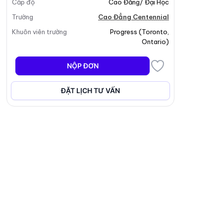
Cấp độ
Cao Đẳng/ Đại Học
Trường
Cao Đẳng Centennial
Khuôn viên trường
Progress
(
Toronto
,
Ontario
)
NỘP ĐƠN
ĐẶT LỊCH TƯ VẤN