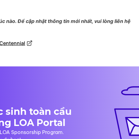
úc nào. Để cập nhật thông tin mới nhất, vui lòng liên hệ
Centennial
 sinh toàn cầu
ng LOA Portal
à LOA Sponsorship Program.