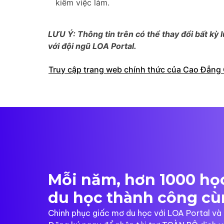
kiếm việc làm.
LƯU Ý: Thông tin trên có thể thay đổi bất kỳ l
với đội ngũ LOA Portal.
Truy cập trang web chính thức của Cao Đẳng 
Mỗi năm, hơn 1000 học
du học thành công cù
Chinh phục giấc mơ du học với LOA Portal v