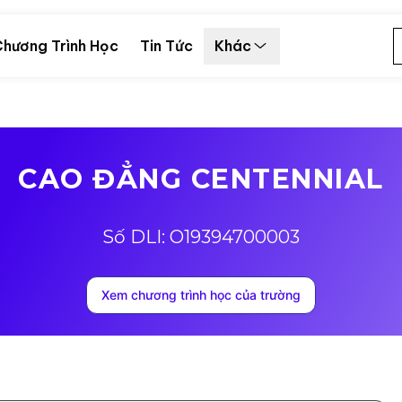
hương Trình Học
Tin Tức
Khác
CAO ĐẲNG CENTENNIAL
Số DLI: O19394700003
Xem chương trình học của trường