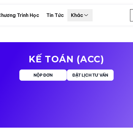
hương Trình Học
Tin Tức
Khác
KẾ TOÁN (ACC)
NỘP ĐƠN
ĐẶT LỊCH TƯ VẤN