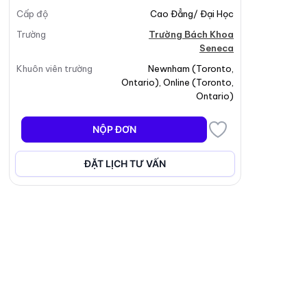
Cấp độ
Cao Đẳng/ Đại Học
Trường
Trường Bách Khoa
Seneca
Khuôn viên trường
Newnham
(
Toronto
,
Ontario
)
,
Online
(
Toronto
,
Ontario
)
NỘP ĐƠN
ĐẶT LỊCH TƯ VẤN