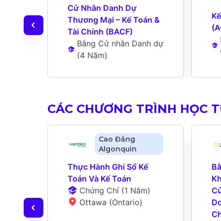
Cử Nhân Danh Dự 
Kế
Thương Mại – Kế Toán & 
(A
Tài Chính (BACF)
Bằng Cử nhân Danh dự
(
4 Năm
)
CÁC CHƯƠNG TRÌNH HỌC 
Cao Đẳng
Algonquin
Thực Hành Ghi Sổ Kế 
Bằ
Toán Và Kế Toán
Kh
Chứng Chỉ
 (
1 Năm
)
Cử
Ottawa (Ontario)
Do
Ch