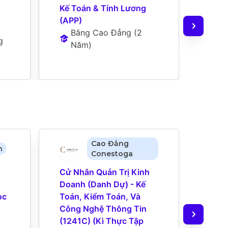
Kế Toán & Tính Lương 
Thực
(APP)
Chuy
Bằng Cao Đẳng
 (
2 
Ch
 
Năm
)
Ng
Cao Đẳng
n
Conestoga
Cử Nhân Quản Trị Kinh 
Cử N
Doanh (Danh Dự) - Kế 
Toán
c 
Toán, Kiểm Toán, Và 
Được
Công Nghệ Thông Tin 
Thực
(1241C) (Kì Thực Tập 
B