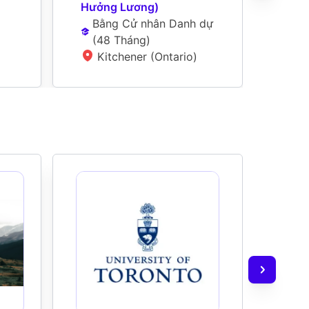
Hưởng Lương)
N
Bằng Cử nhân Danh dự
W
(
48 Tháng
)
Kitchener (Ontario)