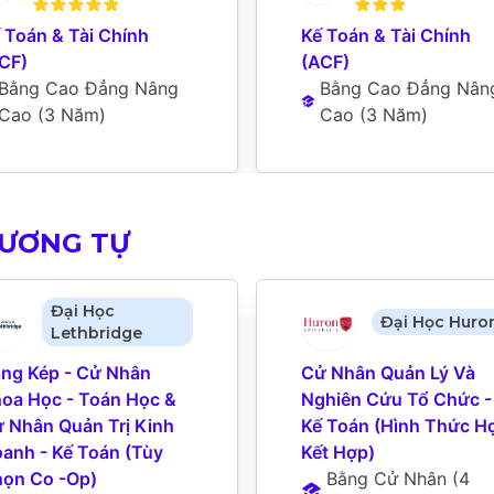
 Toán & Tài Chính 
Kế Toán & Tài Chính 
CF)
(ACF)
Bằng Cao Đẳng Nâng 
Bằng Cao Đẳng Nâng
Cao
 (
3 Năm
)
Cao
 (
3 Năm
)
TƯƠNG TỰ
Đại Học
Đại Học Huro
Lethbridge
ng Kép - Cử Nhân 
Cử Nhân Quản Lý Và 
oa Học - Toán Học & 
Nghiên Cứu Tổ Chức - 
 Nhân Quản Trị Kinh 
Kế Toán (Hình Thức Họ
anh - Kế Toán (Tùy 
Kết Hợp)
ọn Co -Op)
Bằng Cử Nhân
 (
4 