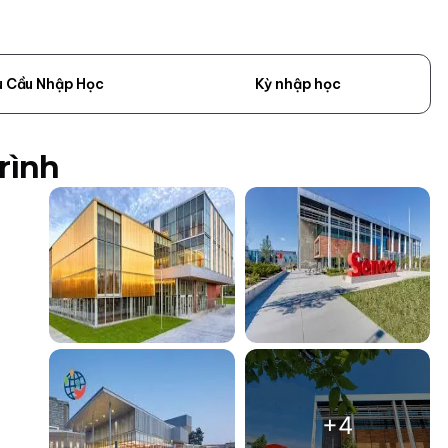
u Cầu Nhập Học
Kỳ nhập học
rình
+4