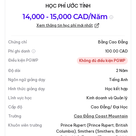
HỌC PHÍ ƯỚC TÍNH
Tổng quan về
Yêu Cầu Nhập
Kỳ nhập học
14,000 - 15,000 CAD/Năm
chương trình
Học
Xem thông tin học phí mới nhất
Cập nhật lần cuối vào 08-07-2025
Tổng quan về chương trình
Chứng chỉ
Bằng Cao Đẳng
Phí ghi danh
100.00 CAD
Điều kiện PGWP
Không đủ điều kiện PGWP
Độ dài
2
Năm
Ngôn ngữ giảng dạy
Tiếng Anh
Hình thức giảng dạy
Học kết hợp
Lĩnh vực học
Kinh doanh và Quản lý
Cấp độ
Cao Đẳng/ Đại Học
Trường
Cao Đẳng Coast Mountain
Khuôn viên trường
Prince Rupert
(
Prince Rupert
,
British
Columbia
)
,
Smithers
(
Smithers
,
British