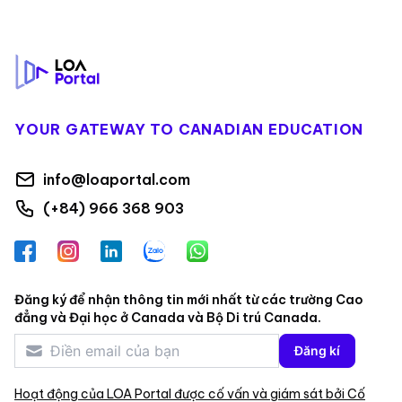
Footer
YOUR GATEWAY TO CANADIAN EDUCATION
info@loaportal.com
(+84) 966 368 903
Facebook
Instagram
LinkedIn
Zalo
WhatsApp
Đăng ký để nhận thông tin mới nhất từ các trường Cao
đẳng và Đại học ở Canada và Bộ Di trú Canada.
Đăng kí
Hoạt động của LOA Portal được cố vấn và giám sát bởi Cố