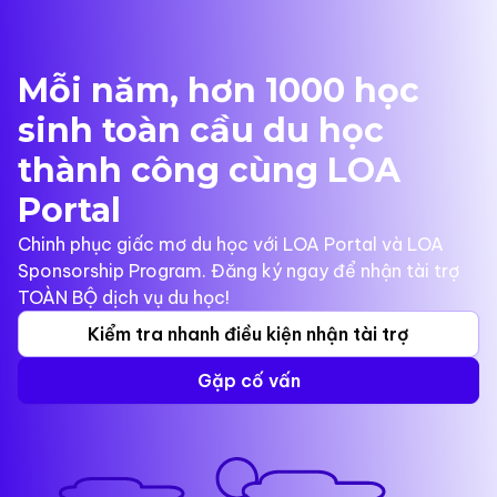
Mỗi năm, hơn 1000 học
sinh toàn cầu du học
thành công cùng LOA
Portal
Chinh phục giấc mơ du học với LOA Portal và LOA
Sponsorship Program. Đăng ký ngay để nhận tài trợ
TOÀN BỘ dịch vụ du học!
Kiểm tra nhanh điều kiện nhận tài trợ
Gặp cố vấn