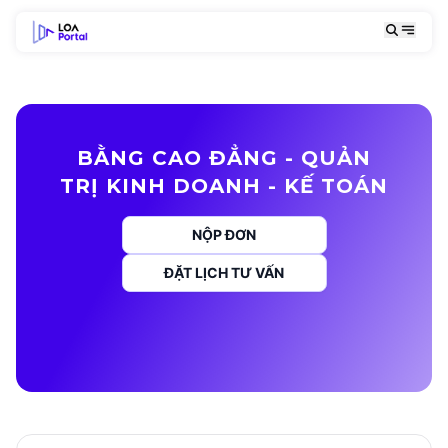
BẰNG CAO ĐẲNG - QUẢN
TRỊ KINH DOANH - KẾ TOÁN
NỘP ĐƠN
ĐẶT LỊCH TƯ VẤN