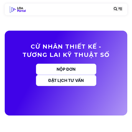
CỬ NHÂN THIẾT KẾ -
TƯƠNG LAI KỸ THUẬT SỐ
NỘP ĐƠN
ĐẶT LỊCH TƯ VẤN