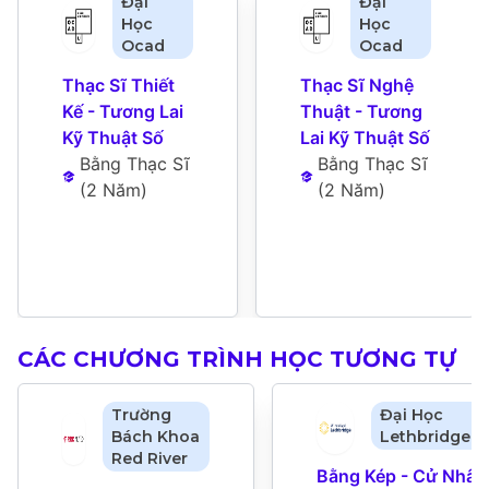
Đại
Đại
Học
Học
Ocad
Ocad
Thạc Sĩ Thiết 
Thạc Sĩ Nghệ 
Kế - Tương Lai 
Thuật - Tương 
Kỹ Thuật Số
Lai Kỹ Thuật Số
Bằng Thạc Sĩ
Bằng Thạc Sĩ
(
2 Năm
)
(
2 Năm
)
CÁC CHƯƠNG TRÌNH HỌC TƯƠNG TỰ
Trường
Đại Học
Bách Khoa
Lethbridge
Red River
Bằng Kép - Cử Nhân 