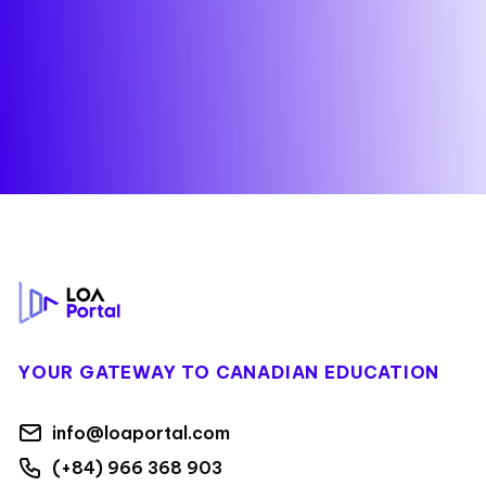
Footer
YOUR GATEWAY TO CANADIAN EDUCATION
info@loaportal.com
(+84) 966 368 903