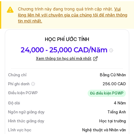
Chương trình này đang trong quá trình cập nhật.
Vui
lòng liên hệ với chuyên gia của chúng tôi để nhận thông
tin mới nhất.
HỌC PHÍ ƯỚC TÍNH
Tổng quan về
Yêu Cầu Nhập
Kỳ nhập học
24,000 - 25,000 CAD/Năm
chương trình
Học
Xem thông tin học phí mới nhất
Cập nhật lần cuối vào 13-05-2025
Tổng quan về chương trình
Chứng chỉ
Bằng Cử Nhân
Phí ghi danh
256.00 CAD
Điều kiện PGWP
Đủ điều kiện PGWP
Độ dài
4
Năm
Ngôn ngữ giảng dạy
Tiếng Anh
Hình thức giảng dạy
Học tại trường
Lĩnh vực học
Nghệ thuật và Nhân văn