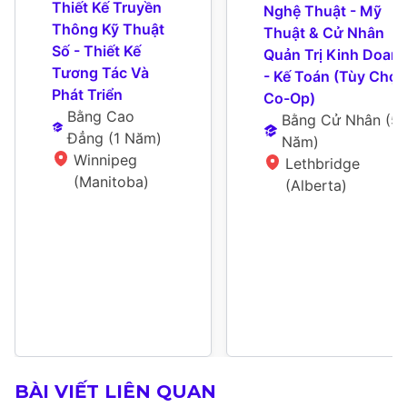
Thiết Kế Truyền 
Nghệ Thuật - Mỹ 
Thông Kỹ Thuật 
Thuật & Cử Nhân 
Số - Thiết Kế 
Quản Trị Kinh Doanh
Tương Tác Và 
- Kế Toán (Tùy Chọn 
Phát Triển
Co-Op)
Bằng Cao 
Bằng Cử Nhân
 (
5 
Đẳng
 (
1 Năm
)
Năm
)
Winnipeg 
Lethbridge 
(Manitoba)
(Alberta)
BÀI VIẾT LIÊN QUAN