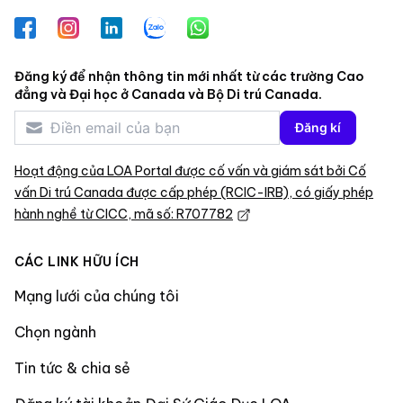
Facebook
Instagram
LinkedIn
Zalo
WhatsApp
Đăng ký để nhận thông tin mới nhất từ các trường Cao
đẳng và Đại học ở Canada và Bộ Di trú Canada.
Đăng kí
Hoạt động của LOA Portal được cố vấn và giám sát bởi Cố
vấn Di trú Canada được cấp phép (RCIC-IRB), có giấy phép
hành nghề từ CICC, mã số: R707782
CÁC LINK HỮU ÍCH
Mạng lưới của chúng tôi
Chọn ngành
Tin tức & chia sẻ