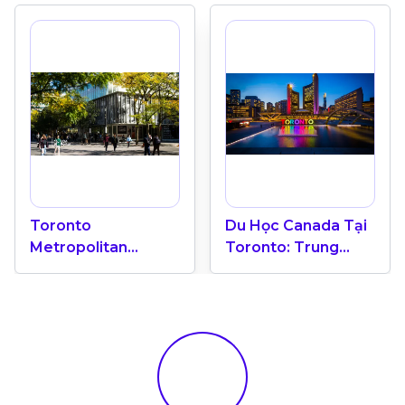
Toronto
Du Học Canada Tại
Metropolitan
Toronto: Trung
University “Ốc Đảo
Tâm Giáo Dục Quốc
Xanh” Giữa Trung
Tế
Tâm Toronto Năng
Động