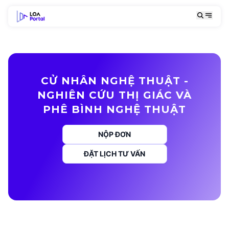
CỬ NHÂN NGHỆ THUẬT -
NGHIÊN CỨU THỊ GIÁC VÀ
PHÊ BÌNH NGHỆ THUẬT
NỘP ĐƠN
ĐẶT LỊCH TƯ VẤN