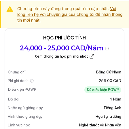
Chương trình này đang trong quá trình cập nhật.
Vui
lòng liên hệ với chuyên gia của chúng tôi để nhận thông
tin mới nhất.
HỌC PHÍ ƯỚC TÍNH
Tổng quan về
Yêu Cầu Nhập
Kỳ nhập học
24,000 - 25,000 CAD/Năm
chương trình
Học
Xem thông tin học phí mới nhất
Cập nhật lần cuối vào 13-05-2025
Tổng quan về chương trình
Chứng chỉ
Bằng Cử Nhân
Phí ghi danh
256.00 CAD
Điều kiện PGWP
Đủ điều kiện PGWP
Độ dài
4
Năm
Ngôn ngữ giảng dạy
Tiếng Anh
Hình thức giảng dạy
Học tại trường
Lĩnh vực học
Nghệ thuật và Nhân văn