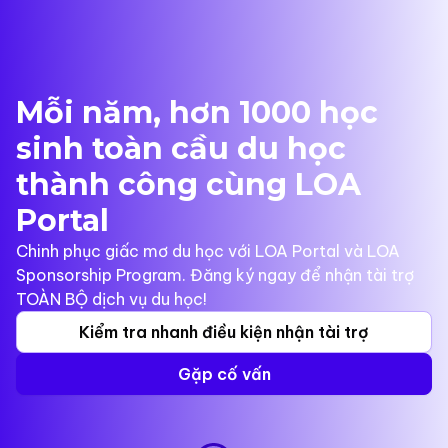
Mỗi năm, hơn 1000 học
sinh toàn cầu du học
thành công cùng LOA
Portal
Chinh phục giấc mơ du học với LOA Portal và LOA
Sponsorship Program. Đăng ký ngay để nhận tài trợ
TOÀN BỘ dịch vụ du học!
Kiểm tra nhanh điều kiện nhận tài trợ
Gặp cố vấn