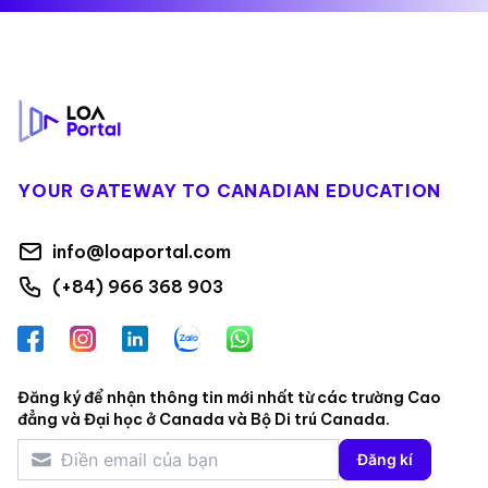
Footer
YOUR GATEWAY TO CANADIAN EDUCATION
info@loaportal.com
(+84) 966 368 903
Facebook
Instagram
LinkedIn
Zalo
WhatsApp
Đăng ký để nhận thông tin mới nhất từ các trường Cao
đẳng và Đại học ở Canada và Bộ Di trú Canada.
Đăng kí