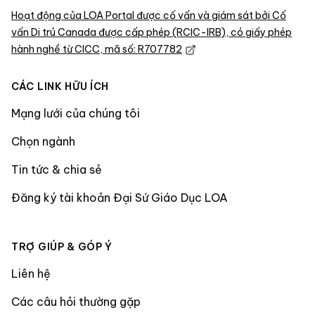
Hoạt động của LOA Portal được cố vấn và giám sát bởi Cố
vấn Di trú Canada được cấp phép (RCIC-IRB), có giấy phép
hành nghề từ CICC, mã số: R707782
CÁC LINK HỮU ÍCH
Mạng lưới của chúng tôi
Chọn ngành
Tin tức & chia sẻ
Đăng ký tài khoản Đại Sứ Giáo Dục LOA
TRỢ GIÚP & GÓP Ý
Liên hệ
Các câu hỏi thường gặp