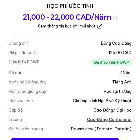
HỌC PHÍ ƯỚC TÍNH
Tổng quan về
Yêu Cầu Nhập
Kỳ nhập học
21,000 - 22,000 CAD/Năm
chương trình
Học
Xem thông tin học phí mới nhất
Cập nhật lần cuối vào 30-01-2026
Tổng quan về chương trình
Chứng chỉ
Bằng Cao Đẳng
Phí ghi danh
125.00 CAD
Điều kiện PGWP
Đủ điều kiện PGWP
Độ dài
2
Năm
Ngôn ngữ giảng dạy
Tiếng Anh
Hình thức giảng dạy
Học tại trường
Lĩnh vực học
Chương trình Nghề và Kỹ thuật
Cấp độ
Cao Đẳng/ Đại Học
Trường
Cao Đẳng Centennial
+4
Khuôn viên trường
Downsview
(
Toronto
,
Ontario
)