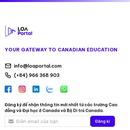
Footer
YOUR GATEWAY TO CANADIAN EDUCATION
info@loaportal.com
(+84) 966 368 903
Facebook
Instagram
LinkedIn
Zalo
WhatsApp
Đăng ký để nhận thông tin mới nhất từ các trường Cao
đẳng và Đại học ở Canada và Bộ Di trú Canada.
Đăng kí