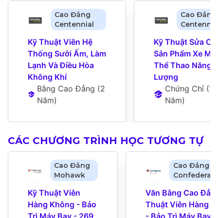
Cao Đẳng
Cao Đẳng
Centennial
Centennia
Kỹ Thuật Viên Hệ 
Kỹ Thuật Sửa Ch
Thống Sưởi Ấm, Làm 
Sản Phẩm Xe Máy
Lạnh Và Điều Hòa 
Thể Thao Năng 
Không Khí
Lượng
Bằng Cao Đẳng
 (
2 
Chứng Chỉ
 (
1 
Năm
)
Năm
)
CÁC CHƯƠNG TRÌNH HỌC TƯƠNG TỰ
Cao Đẳng
Cao Đẳng
Mohawk
Confederati
Kỹ Thuật Viên 
Văn Bằng Cao Đẳng 
Hàng Không - Bảo 
Thuật Viên Hàng K
Trì Máy Bay - 269
- Bảo Trì Máy Bay 