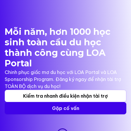
Mỗi năm, hơn 1000 học
sinh toàn cầu du học
thành công cùng LOA
Portal
Chinh phục giấc mơ du học với LOA Portal và LOA
Sponsorship Program. Đăng ký ngay để nhận tài trợ
TOÀN BỘ dịch vụ du học!
Kiểm tra nhanh điều kiện nhận tài trợ
Gặp cố vấn