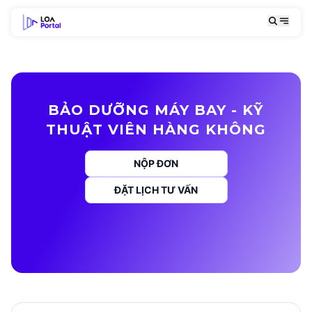
BẢO DƯỠNG MÁY BAY - KỸ
THUẬT VIÊN HÀNG KHÔNG
NỘP ĐƠN
ĐẶT LỊCH TƯ VẤN