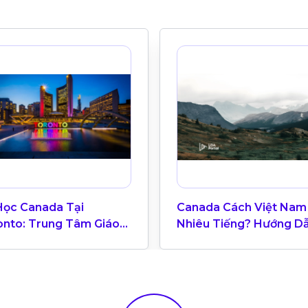
Học Canada Tại
Canada Cách Việt Nam
onto: Trung Tâm Giáo
Nhiêu Tiếng? Hướng D
 Quốc Tế
Múi Giờ Canada Cho Du
Học Sinh