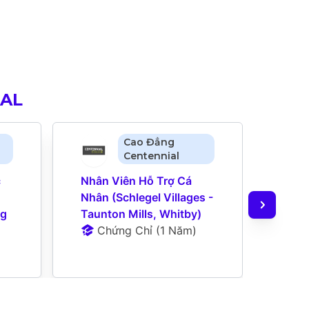
IAL
Cao Đẳng
Centennial
 
Nhân Viên Hỗ Trợ Cá 
Quản
Nhân (Schlegel Villages - 
Khỏe
ng
Taunton Mills, Whitby)
Ch
Chứng Chỉ
 (
1 Năm
)
Ng