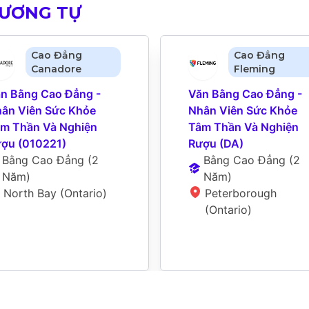
TƯƠNG TỰ
Cao Đẳng
Cao Đẳng
Canadore
Fleming
n Bằng Cao Đẳng - 
Văn Bằng Cao Đẳng - 
ân Viên Sức Khỏe 
Nhân Viên Sức Khỏe 
m Thần Và Nghiện 
Tâm Thần Và Nghiện 
ợu (010221)
Rượu (DA)
Bằng Cao Đẳng
 (
2 
Bằng Cao Đẳng
 (
2 
Năm
)
Năm
)
North Bay (Ontario)
Peterborough 
(Ontario)