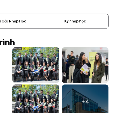
u Cầu Nhập Học
Kỳ nhập học
rình
+4