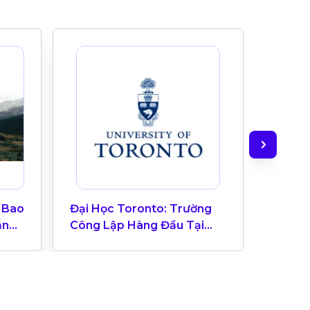
 Bao
Đại Học Toronto: Trường
TAIE In
ẫn
Công Lập Hàng Đầu Tại
Trườn
Canada
Toron