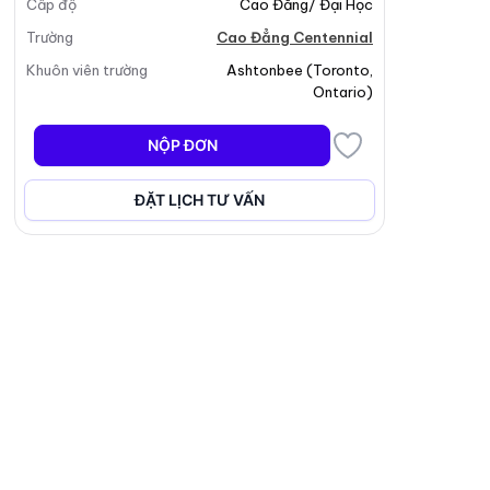
Cấp độ
Cao Đẳng/ Đại Học
Trường
Cao Đẳng Centennial
Khuôn viên trường
Ashtonbee
(
Toronto
,
Ontario
)
NỘP ĐƠN
ĐẶT LỊCH TƯ VẤN