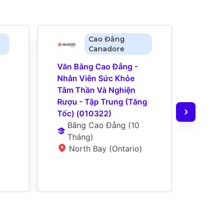
Cao Đẳng
Canadore
Văn Bằng Cao Đẳng - 
Bằng
Nhân Viên Sức Khỏe 
Khỏe
Tâm Thần Và Nghiện 
Chất
Rượu - Tập Trung (Tăng 
Khỏe
Tốc) (010322)
Dục 
Bằng Cao Đẳng
 (
10 
B
Tháng
)
N
North Bay (Ontario)
S