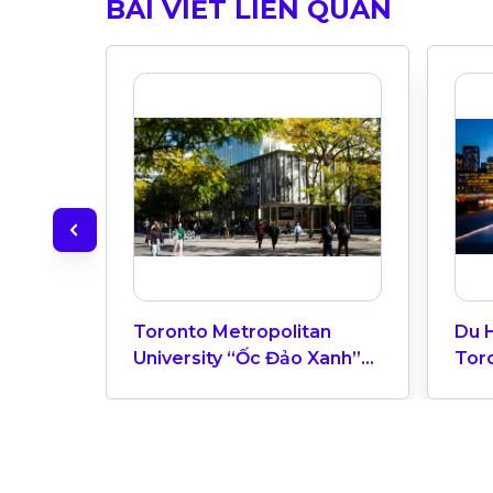
BÀI VIẾT LIÊN QUAN
Toronto Metropolitan
Du 
University “Ốc Đảo Xanh”
Tor
Giữa Trung Tâm Toronto
Dục
Năng Động