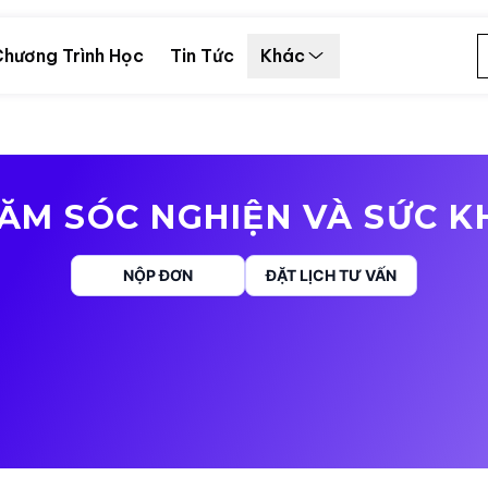
hương Trình Học
Tin Tức
Khác
ĂM SÓC NGHIỆN VÀ SỨC 
NỘP ĐƠN
ĐẶT LỊCH TƯ VẤN