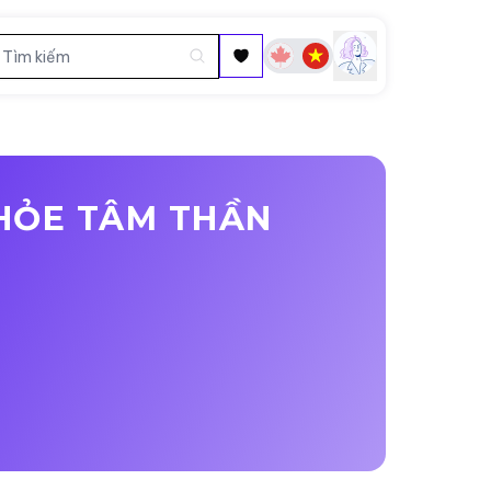
KHỎE TÂM THẦN