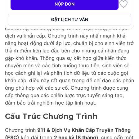
NỘP ĐƠN
Chương trình
911 & Dịch Vụ Khẩn Cấp Truyền Thông
(ESC)
được thiết kế để trang bị cho sinh viên những
ĐẶT LỊCH TƯ VẤN
nguyên tắc và kỹ năng cần thiết để quản lý hiệu quả
các tương tác công cộng và làm việc trong lĩnh vực
dịch vụ khẩn cấp. Chương trình này nhấn mạnh khả
năng hoạt động dưới áp lực, chuẩn bị cho sinh viên trở
thành điểm liên lạc đầu tiên cho những cá nhân đang
gặp khó khăn. Thông qua sự kết hợp giữa kiến thức
chuyên môn và các tình huống thực tiễn, sinh viên sẽ
học cách ghi lại và phân tích dữ liệu từ các cuộc gọi
khẩn cấp, điều này rất quan trọng để chỉ đạo các phản
ứng phù hợp với các sự cố. Chương trình được cung
cấp thông qua các chiến lược trực tuyến sáng tạo,
đảm bảo trải nghiệm học tập linh hoạt.
Cấu Trúc Chương Trình
Chương trình
911 & Dịch Vụ Khẩn Cấp Truyền Thông
(ESC)
kéo dài trong
2 học kỳ (8 tháng)
, cung cấp một