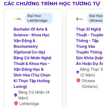
CÁC CHƯƠNG TRÌNH HỌC TƯƠNG TỰ
Đại Học
Đại Học
Lethbridge
Ottawa
Bachelor Of Arts & 
Thạc Sĩ Nghệ 
Science - Khoa Học 
Thuật - Truyền 
Vận Động & 
Thông - Tập 
Biochemistry 
Trung Vào 
(Optional Co-Op)  

Truyền Thông Và
Bằng Cử Nhân Nghệ 
Sức Khỏe (luận 
Thuật & Khoa Học - 
Án Hoặc Dự Án)
Vận Động Học & 
Bằng Thạc Sĩ
Sinh Hóa (Tùy Chọn 
(
2 Năm
)
Kì Thực Tập Hưởng 
Ottawa 
Lương)
(Ontario)
Bằng Cử Nhân
 (
4 
Năm
)
Lethbridge 