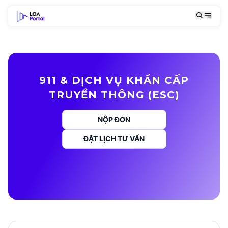
911 & DỊCH VỤ KHẨN CẤP
TRUYỀN THÔNG (ESC)
NỘP ĐƠN
ĐẶT LỊCH TƯ VẤN