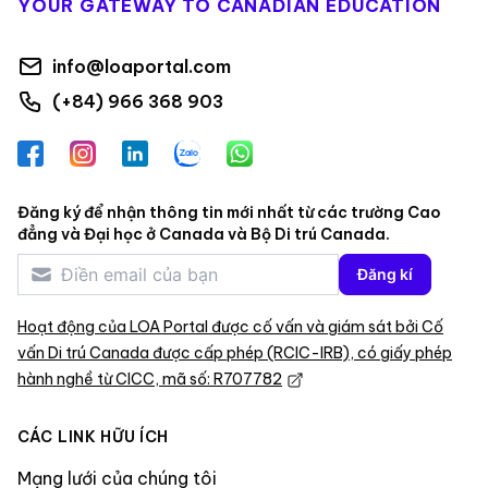
YOUR GATEWAY TO CANADIAN EDUCATION
info@loaportal.com
(+84) 966 368 903
Facebook
Instagram
LinkedIn
Zalo
WhatsApp
Đăng ký để nhận thông tin mới nhất từ các trường Cao
đẳng và Đại học ở Canada và Bộ Di trú Canada.
Đăng kí
Hoạt động của LOA Portal được cố vấn và giám sát bởi Cố
vấn Di trú Canada được cấp phép (RCIC-IRB), có giấy phép
hành nghề từ CICC, mã số: R707782
CÁC LINK HỮU ÍCH
Mạng lưới của chúng tôi