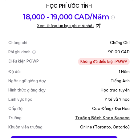
HỌC PHÍ ƯỚC TÍNH
Tổng quan về
Yêu Cầu Nhập
Kỳ nhập học
18,000 - 19,000 CAD/Năm
chương trình
Học
Xem thông tin học phí mới nhất
Cập nhật lần cuối vào 27-03-2026
Tổng quan về chương trình
Chứng chỉ
Chứng Chỉ
Phí ghi danh
90.00 CAD
Điều kiện PGWP
Không đủ điều kiện PGWP
Độ dài
1
Năm
Ngôn ngữ giảng dạy
Tiếng Anh
Hình thức giảng dạy
Học trực tuyến
Lĩnh vực học
Y tế và Y học
+4
Cấp độ
Cao Đẳng/ Đại Học
Trường
Trường Bách Khoa Seneca
Khuôn viên trường
Online
(
Toronto
,
Ontario
)
Tổng Quan Chương Trình