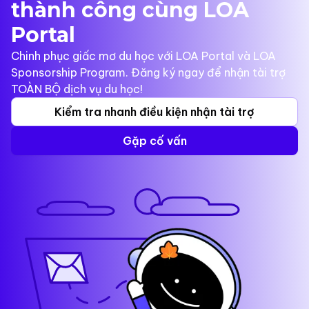
thành công cùng LOA
Portal
Chinh phục giấc mơ du học với LOA Portal và LOA
Sponsorship Program. Đăng ký ngay để nhận tài trợ
TOÀN BỘ dịch vụ du học!
Kiểm tra nhanh điều kiện nhận tài trợ
Gặp cố vấn