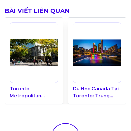
BÀI VIẾT LIÊN QUAN
Toronto
Du Học Canada Tại
Metropolitan
Toronto: Trung
University “Ốc Đảo
Tâm Giáo Dục Quốc
Xanh” Giữa Trung
Tế
Tâm Toronto Năng
Động