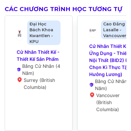
CÁC CHƯƠNG TRÌNH HỌC TƯƠNG TỰ
Đại Học
Cao Đẳng
Bách Khoa
Lasalle -
Kwantlen -
Vancouver
KPU
Cử Nhân Thiết Kế 
Cử Nhân Thiết Kế - 
Ứng Dụng - Thiết K
Thiết Kế Sản Phẩm
Nội Thất (BID2) (Tù
Bằng Cử Nhân
 (
4 
Chọn Kì Thực Tập 
Năm
)
Hưởng Lương)
Surrey (British 
Bằng Cử Nhân
 (
Columbia)
Năm
)
Vancouver 
(British 
Columbia)