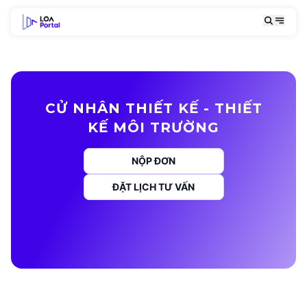
CỬ NHÂN THIẾT KẾ - THIẾT
KẾ MÔI TRƯỜNG
NỘP ĐƠN
ĐẶT LỊCH TƯ VẤN