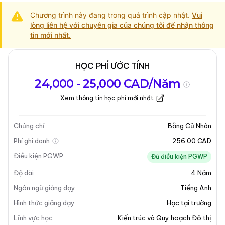
Chương trình này đang trong quá trình cập nhật.
Vui
lòng liên hệ với chuyên gia của chúng tôi để nhận thông
tin mới nhất.
HỌC PHÍ ƯỚC TÍNH
Tổng quan về
Yêu Cầu Nhập
Kỳ nhập học
24,000 - 25,000 CAD/Năm
chương trình
Học
Xem thông tin học phí mới nhất
Cập nhật lần cuối vào 13-05-2025
Tổng quan về chương trình
Chứng chỉ
Bằng Cử Nhân
Phí ghi danh
256.00 CAD
Điều kiện PGWP
Đủ điều kiện PGWP
Độ dài
4
Năm
Ngôn ngữ giảng dạy
Tiếng Anh
Hình thức giảng dạy
Học tại trường
Lĩnh vực học
Kiến trúc và Quy hoạch Đô thị