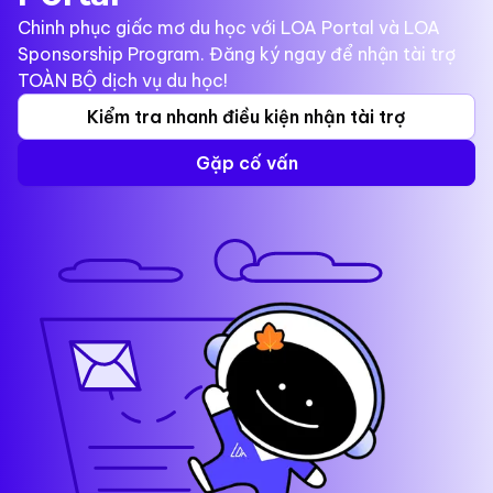
Chinh phục giấc mơ du học với LOA Portal và LOA
Sponsorship Program. Đăng ký ngay để nhận tài trợ
TOÀN BỘ dịch vụ du học!
Kiểm tra nhanh điều kiện nhận tài trợ
Gặp cố vấn