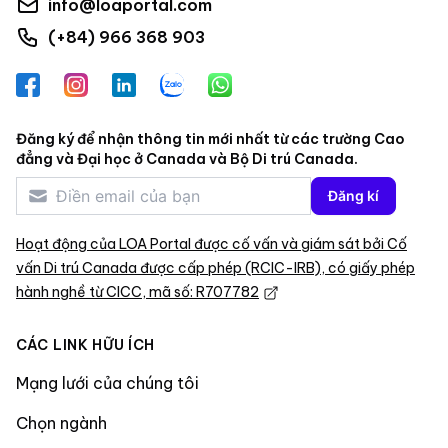
info@loaportal.com
(+84) 966 368 903
Facebook
Instagram
LinkedIn
Zalo
WhatsApp
Đăng ký để nhận thông tin mới nhất từ các trường Cao
đẳng và Đại học ở Canada và Bộ Di trú Canada.
Đăng kí
Hoạt động của LOA Portal được cố vấn và giám sát bởi Cố
vấn Di trú Canada được cấp phép (RCIC-IRB), có giấy phép
hành nghề từ CICC, mã số: R707782
CÁC LINK HỮU ÍCH
Mạng lưới của chúng tôi
Chọn ngành