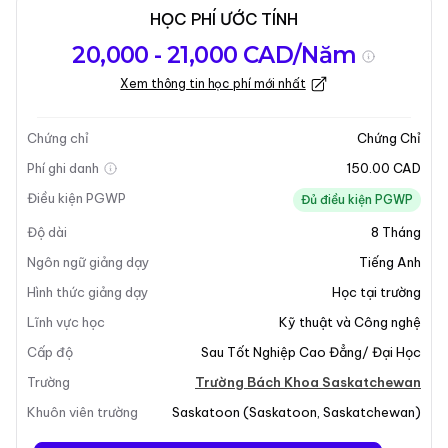
HỌC PHÍ ƯỚC TÍNH
Tổng quan về
Yêu Cầu Nhập
Kỳ nhập học
20,000 - 21,000 CAD/Năm
chương trình
Học
Xem thông tin học phí mới nhất
Cập nhật lần cuối vào 22-05-2026
Tổng quan về chương trình
Chứng chỉ
Chứng Chỉ
Phí ghi danh
150.00 CAD
Điều kiện PGWP
Đủ điều kiện PGWP
Độ dài
8
Tháng
Ngôn ngữ giảng dạy
Tiếng Anh
Hình thức giảng dạy
Học tại trường
+10
Lĩnh vực học
Kỹ thuật và Công nghệ
Cấp độ
Sau Tốt Nghiệp Cao Đẳng/ Đại Học
Trường
Trường Bách Khoa Saskatchewan
Tổng Quan Chương Trình
Khuôn viên trường
Saskatoon
(
Saskatoon
,
Saskatchewan
)