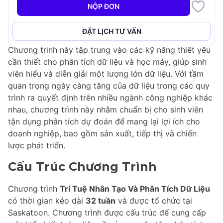
Chương trình
Trí Tuệ Nhân Tạo Và Phân Tích Dữ Liệu
NỘP ĐƠN
là một
Chứng Chỉ Sau Đại Học
được thiết kế để trang
bị cho các sinh viên tốt nghiệp có trình độ quốc tế
ĐẶT LỊCH TƯ VẤN
trong lĩnh vực công nghệ thông tin và truyền thông.
Chương trình này tập trung vào các kỹ năng thiết yếu
cần thiết cho phân tích dữ liệu và học máy, giúp sinh
viên hiểu và diễn giải một lượng lớn dữ liệu. Với tầm
quan trọng ngày càng tăng của dữ liệu trong các quy
trình ra quyết định trên nhiều ngành công nghiệp khác
nhau, chương trình này nhằm chuẩn bị cho sinh viên
tận dụng phân tích dự đoán để mang lại lợi ích cho
doanh nghiệp, bao gồm sản xuất, tiếp thị và chiến
lược phát triển.
Cấu Trúc Chương Trình
Chương trình
Trí Tuệ Nhân Tạo Và Phân Tích Dữ Liệu
có thời gian kéo dài
32 tuần
và được tổ chức tại
Saskatoon. Chương trình được cấu trúc để cung cấp