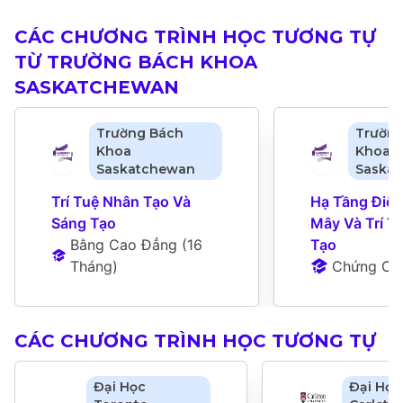
CÁC CHƯƠNG TRÌNH HỌC TƯƠNG TỰ
TỪ TRƯỜNG BÁCH KHOA
SASKATCHEWAN
Trường Bách
Trườn
Khoa
Khoa
Saskatchewan
Saska
Trí Tuệ Nhân Tạo Và 
Hạ Tầng Điện
Sáng Tạo
Mây Và Trí T
Bằng Cao Đẳng
 (
16 
Tạo
Tháng
)
Chứng Ch
CÁC CHƯƠNG TRÌNH HỌC TƯƠNG TỰ
Đại Học
Đại Học