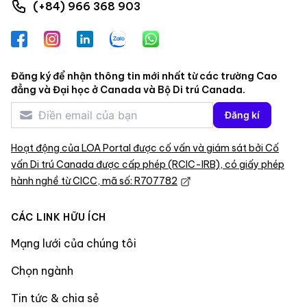
(+84) 966 368 903
Facebook
Instagram
LinkedIn
Zalo
WhatsApp
Đăng ký để nhận thông tin mới nhất từ các trường Cao
đẳng và Đại học ở Canada và Bộ Di trú Canada.
Đăng kí
Hoạt động của LOA Portal được cố vấn và giám sát bởi Cố
vấn Di trú Canada được cấp phép (RCIC-IRB), có giấy phép
hành nghề từ CICC, mã số: R707782
CÁC LINK HỮU ÍCH
Mạng lưới của chúng tôi
Chọn ngành
Tin tức & chia sẻ