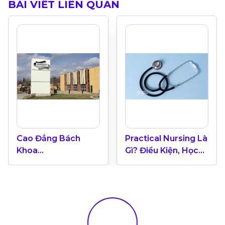
BÀI VIẾT LIÊN QUAN
Cao Đẳng Bách
Practical Nursing Là
Khoa
Gì? Điều Kiện, Học
Saskatchewan
Phí & Career Path
Polytechnic: Top
Trường Cao Đẳng
Chất Lượng Nhất
Canada