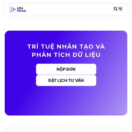
TRÍ TUỆ NHÂN TẠO VÀ
PHÂN TÍCH DỮ LIỆU
NỘP ĐƠN
ĐẶT LỊCH TƯ VẤN