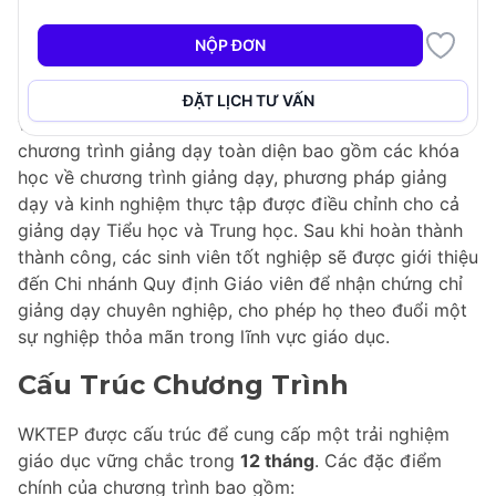
Cử Nhân Giáo Dục - Giáo Dục: Chương Trình Đào Tạo
Giáo Viên West Kootenay (WKTEP) là một chương
NỘP ĐƠN
trình sau đại học
12 tháng
được thiết kế cho những cá
nhân có mục tiêu giảng dạy tại các khu vực nông thôn
ĐẶT LỊCH TƯ VẤN
và trường học nhỏ. Chương trình này cung cấp một
chương trình giảng dạy toàn diện bao gồm các khóa
học về chương trình giảng dạy, phương pháp giảng
dạy và kinh nghiệm thực tập được điều chỉnh cho cả
giảng dạy Tiểu học và Trung học. Sau khi hoàn thành
thành công, các sinh viên tốt nghiệp sẽ được giới thiệu
đến Chi nhánh Quy định Giáo viên để nhận chứng chỉ
giảng dạy chuyên nghiệp, cho phép họ theo đuổi một
sự nghiệp thỏa mãn trong lĩnh vực giáo dục.
Cấu Trúc Chương Trình
WKTEP được cấu trúc để cung cấp một trải nghiệm
giáo dục vững chắc trong
12 tháng
. Các đặc điểm
chính của chương trình bao gồm: