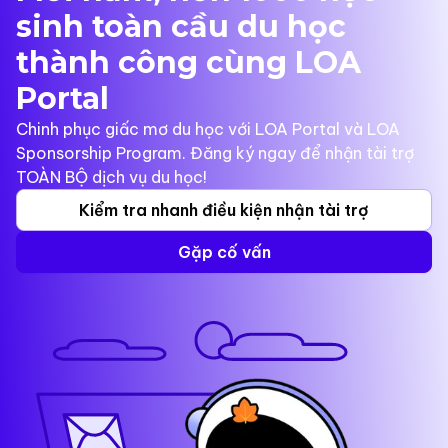
sinh toàn cầu du học
thành công cùng LOA
Portal
Chinh phục giấc mơ du học với LOA Portal và LOA
Sponsorship Program. Đăng ký ngay để nhận tài trợ
TOÀN BỘ dịch vụ du học!
Kiểm tra nhanh điều kiện nhận tài trợ
Gặp cố vấn