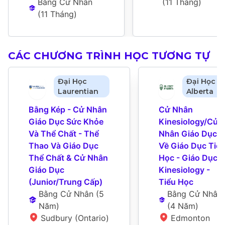
Bằng Cử Nhân
(
11 Tháng
)
(
11 Tháng
)
CÁC CHƯƠNG TRÌNH HỌC TƯƠNG TỰ
Đại Học
Đại Học
Laurentian
Alberta
Bằng Kép - Cử Nhân 
Cử Nhân 
Giáo Dục Sức Khỏe 
Kinesiology/Cử 
Và Thể Chất - Thể 
Nhân Giáo Dục 
Thao Và Giáo Dục 
Về Giáo Dục Tiểu
Thể Chất & Cử Nhân 
Học - Giáo Dục - 
Giáo Dục 
Kinesiology - 
(Junior/Trung Cấp)
Tiểu Học
Bằng Cử Nhân
 (
5 
Bằng Cử Nhân
Năm
)
(
4 Năm
)
Sudbury (Ontario)
Edmonton 