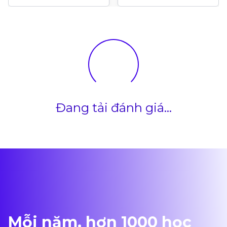
Thành Phố Đáng
Thành Công Trong
Sống Nhất Thế Giới
Lĩnh Vực Kinh
Doanh Tại
Vancouver
Đang tải đánh giá...
Mỗi năm, hơn 1000 học