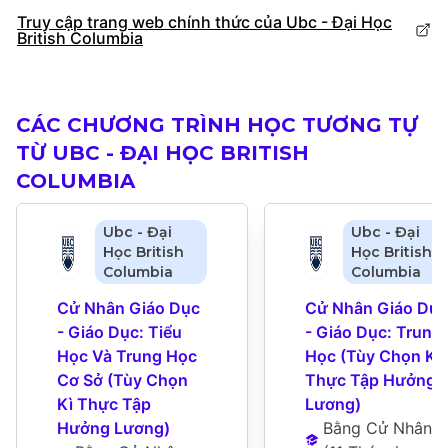
Truy cập trang web chính thức của Ubc - Đại Học
British Columbia
CÁC CHƯƠNG TRÌNH HỌC TƯƠNG TỰ
TỪ UBC - ĐẠI HỌC BRITISH
COLUMBIA
Ubc - Đại
Ubc - Đại
Học British
Học British
Columbia
Columbia
Cử Nhân Giáo Dục 
Cử Nhân Giáo Dục 
- Giáo Dục: Tiểu 
- Giáo Dục: Trung 
Học Và Trung Học 
Học (Tùy Chọn Kì 
Cơ Sở (Tùy Chọn 
Thực Tập Hưởng 
Kì Thực Tập 
Lương)
Hưởng Lương)
Bằng Cử Nhân