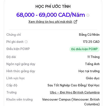
HỌC PHÍ ƯỚC TÍNH
Tổng quan về
Yêu Cầu Nhập
Kỳ nhập học
68,000 - 69,000 CAD/Năm
chương trình
Học
Xem thông tin học phí mới nhất
Cập nhật lần cuối vào 05-12-2025
Tổng quan về chương trình
Chứng chỉ
Bằng Cử Nhân
Phí ghi danh
173.25 CAD
Điều kiện PGWP
Đủ điều kiện PGWP
Độ dài
11
Tháng
Ngôn ngữ giảng dạy
Tiếng Anh
Hình thức giảng dạy
Học tại trường
+7
Lĩnh vực học
Giáo dục
Cấp độ
Sau Tốt Nghiệp Cao Đẳng/ Đại Học
Trường
Ubc - Đại Học British Columbia
Tổng Quan Chương Trình
Khuôn viên trường
Vancouver Campus
(
Vancouver
,
British
Columbia
)