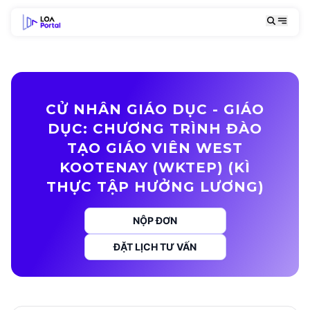
CỬ NHÂN GIÁO DỤC - GIÁO
DỤC: CHƯƠNG TRÌNH ĐÀO
TẠO GIÁO VIÊN WEST
KOOTENAY (WKTEP) (KÌ
THỰC TẬP HƯỞNG LƯƠNG)
NỘP ĐƠN
ĐẶT LỊCH TƯ VẤN