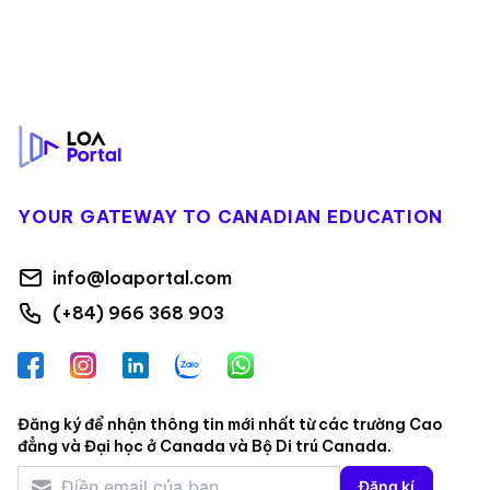
Footer
YOUR GATEWAY TO CANADIAN EDUCATION
info@loaportal.com
(+84) 966 368 903
Facebook
Instagram
LinkedIn
Zalo
WhatsApp
Đăng ký để nhận thông tin mới nhất từ các trường Cao
đẳng và Đại học ở Canada và Bộ Di trú Canada.
Đăng kí