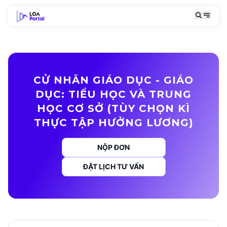
CỬ NHÂN GIÁO DỤC - GIÁO
DỤC: TIỂU HỌC VÀ TRUNG
HỌC CƠ SỞ (TÙY CHỌN KÌ
THỰC TẬP HƯỞNG LƯƠNG)
NỘP ĐƠN
ĐẶT LỊCH TƯ VẤN