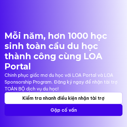
Mỗi năm, hơn 1000 học
sinh toàn cầu du học
thành công cùng LOA
Portal
Chinh phục giấc mơ du học với LOA Portal và LOA
Sponsorship Program. Đăng ký ngay để nhận tài trợ
TOÀN BỘ dịch vụ du học!
Kiểm tra nhanh điều kiện nhận tài trợ
Gặp cố vấn