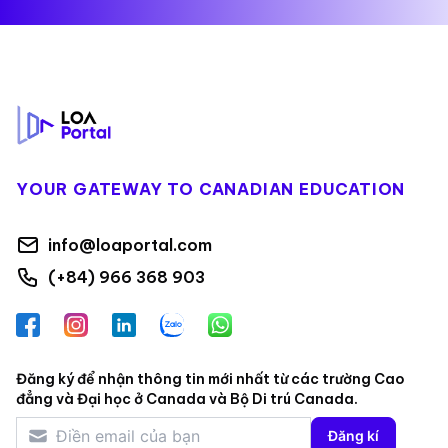
Footer
YOUR GATEWAY TO CANADIAN EDUCATION
info@loaportal.com
(+84) 966 368 903
Facebook
Instagram
LinkedIn
Zalo
WhatsApp
Đăng ký để nhận thông tin mới nhất từ các trường Cao
đẳng và Đại học ở Canada và Bộ Di trú Canada.
Đăng kí