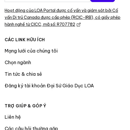
Hoạt động của LOA Portal được cố vấn và giám sát bởi Cố
vấn Di trú Canada được cấp phép (RCIC-IRB), có giấy phép
hành nghề từ CICC, mã số: R707782
CÁC LINK HỮU ÍCH
Mạng lưới của chúng tôi
Chọn ngành
Tin tức & chia sẻ
Đăng ký tài khoản Đại Sứ Giáo Dục LOA
TRỢ GIÚP & GÓP Ý
Liên hệ
Các câu hỏi thường gặp