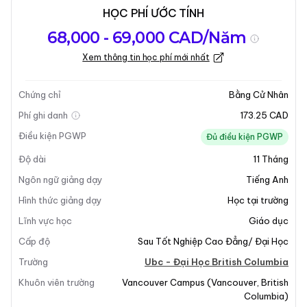
HỌC PHÍ ƯỚC TÍNH
Tổng quan về
Yêu Cầu Nhập
Kỳ nhập học
68,000 - 69,000 CAD/Năm
chương trình
Học
Xem thông tin học phí mới nhất
Cập nhật lần cuối vào 05-12-2025
Tổng quan về chương trình
Chứng chỉ
Bằng Cử Nhân
Phí ghi danh
173.25 CAD
Điều kiện PGWP
Đủ điều kiện PGWP
Độ dài
11
Tháng
Ngôn ngữ giảng dạy
Tiếng Anh
Hình thức giảng dạy
Học tại trường
+7
Lĩnh vực học
Giáo dục
Cấp độ
Sau Tốt Nghiệp Cao Đẳng/ Đại Học
Trường
Ubc - Đại Học British Columbia
Tổng Quan Chương Trình
Khuôn viên trường
Vancouver Campus
(
Vancouver
,
British
Columbia
)