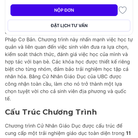
Cử Nhân Giáo Dục - Giáo Dục: Tiểu Học Và Trung Học
Cơ Sở (Tùy Chọn Kì Thực Tập Hưởng Lương) tại UBC
NỘP ĐƠN
chuẩn bị cho sinh viên dạy tất cả các môn học trong
chương trình giảng dạy tiểu học và trung học cơ sở,
ĐẶT LỊCH TƯ VẤN
cụ thể từ Mẫu Giáo đến Lớp 8, bao gồm cả Tiếng
Pháp Cơ Bản. Chương trình này nhấn mạnh việc học tự
quản và liên quan đến việc sinh viên đưa ra lựa chọn,
kiểm soát thách thức, đánh giá việc học của mình và
hợp tác với bạn bè. Các khóa học được thiết kế riêng
biệt cho từng nhóm, đảm bảo trải nghiệm học tập cá
nhân hóa. Bằng Cử Nhân Giáo Dục của UBC được
công nhận toàn cầu, làm cho nó trở thành một lựa
chọn tuyệt vời cho cả sinh viên địa phương và quốc
tế.
Cấu Trúc Chương Trình
Chương trình Cử Nhân Giáo Dục được cấu trúc để
cung cấp một trải nghiệm giáo dục toàn diện trong
11