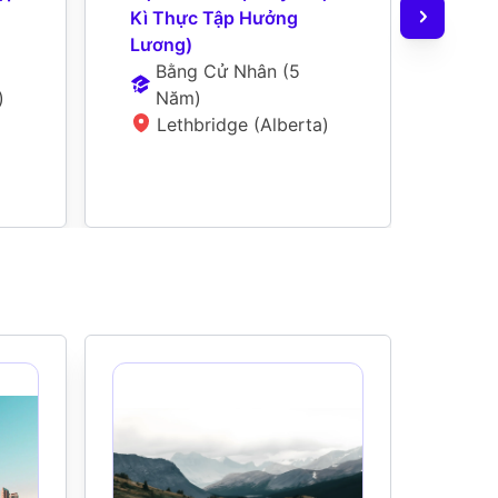
Kì Thực Tập Hưởng 
N
Lương)
L
Bằng Cử Nhân
 (
5 
)
Năm
)
Lethbridge (Alberta)