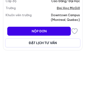
Cấp độ
Cao Đẳng/ Đại Học
Trường
Đại Học McGill
Khuôn viên trường
Downtown Campus
(
Montreal
,
Quebec
)
NỘP ĐƠN
ĐẶT LỊCH TƯ VẤN