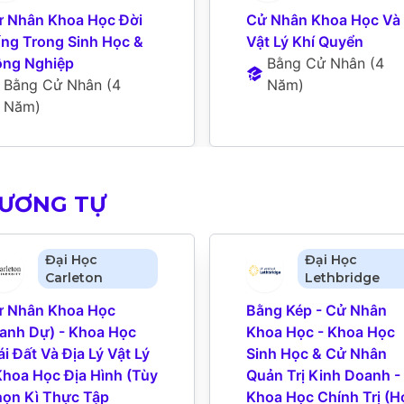
 Nhân Khoa Học Đời 
Cử Nhân Khoa Học Và 
ng Trong Sinh Học & 
Vật Lý Khí Quyển
ng Nghiệp
Bằng Cử Nhân
 (
4 
Bằng Cử Nhân
 (
4 
Năm
)
Năm
)
TƯƠNG TỰ
Đại Học
Đại Học
Carleton
Lethbridge
 Nhân Khoa Học 
Bằng Kép - Cử Nhân 
anh Dự) - Khoa Học 
Khoa Học - Khoa Học 
ái Đất Và Địa Lý Vật Lý 
Sinh Học & Cử Nhân 
Khoa Học Địa Hình (Tùy 
Quản Trị Kinh Doanh - 
ọn Kì Thực Tập 
Khoa Học Chính Trị (H