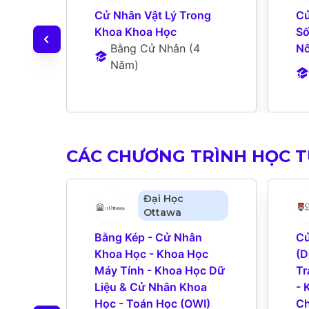
Cử Nhân Vật Lý Trong 
Cử
Khoa Khoa Học
Số
Bằng Cử Nhân
 (
4 
Nô
Năm
)
CÁC CHƯƠNG TRÌNH HỌC 
Đại Học
Ottawa
Bằng Kép - Cử Nhân 
Cử
Khoa Học - Khoa Học 
(D
Máy Tính - Khoa Học Dữ 
Tr
Liệu & Cử Nhân Khoa 
- 
Học - Toán Học (OWI) 
Ch