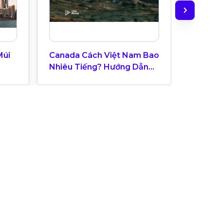
Múi
Canada Cách Việt Nam Bao
Check-
Nhiêu Tiếng? Hướng Dẫn
Hệ Thạ
Múi Giờ Canada Cho Du
Học Sinh