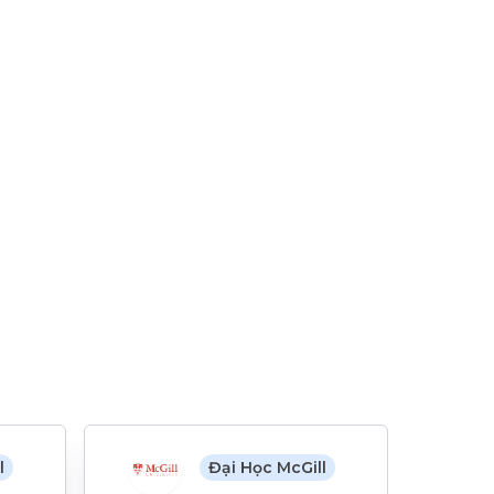
l
Đại Học McGill