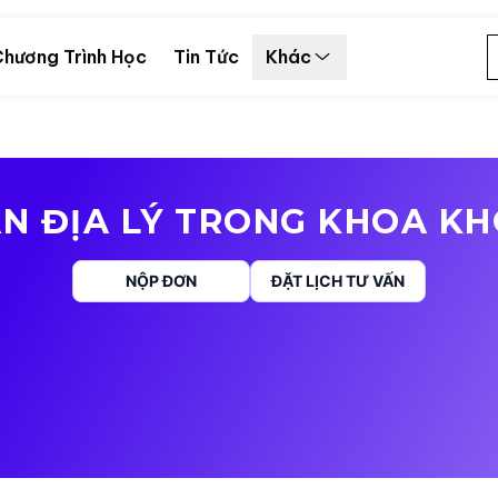
hương Trình Học
Tin Tức
Khác
N ĐỊA LÝ TRONG KHOA K
NỘP ĐƠN
ĐẶT LỊCH TƯ VẤN