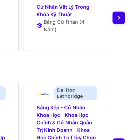
Cử Nhân Vật Lý Trong 
Cử N
Khoa Kỹ Thuật
Khoa
Bằng Cử Nhân
 (
4 
B
Năm
)
N
Đại Học
Lethbridge
Bằng Kép - Cử Nhân 
Cử N
Khoa Học - Khoa Học 
Khoa
Chính & Cử Nhân Quản 
Tính 
Trị Kinh Doanh - Khoa 
(Tùy
ợp 
Học Chính Trị (Tùy Chọn 
B