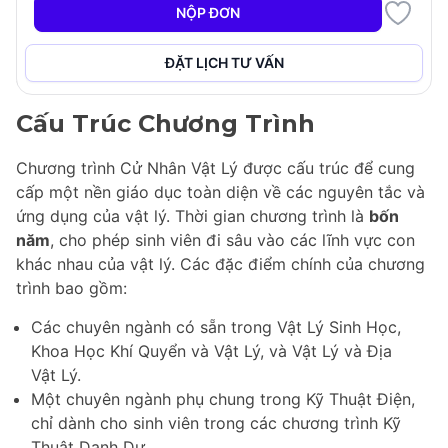
trường. Sinh viên sẽ có cơ hội tham gia vào các
NỘP ĐƠN
nghiên cứu thú vị giao thoa với các lĩnh vực khác, làm
cho chương trình này trở thành một lựa chọn tuyệt vời
ĐẶT LỊCH TƯ VẤN
cho những ai đam mê khám phá chiều sâu của vật lý.
Cấu Trúc Chương Trình
Chương trình Cử Nhân Vật Lý được cấu trúc để cung
cấp một nền giáo dục toàn diện về các nguyên tắc và
ứng dụng của vật lý. Thời gian chương trình là
bốn
năm
, cho phép sinh viên đi sâu vào các lĩnh vực con
khác nhau của vật lý. Các đặc điểm chính của chương
trình bao gồm:
Các chuyên ngành có sẵn trong Vật Lý Sinh Học,
Khoa Học Khí Quyển và Vật Lý, và Vật Lý và Địa
Vật Lý.
Một chuyên ngành phụ chung trong Kỹ Thuật Điện,
chỉ dành cho sinh viên trong các chương trình Kỹ
Thuật Danh Dự.