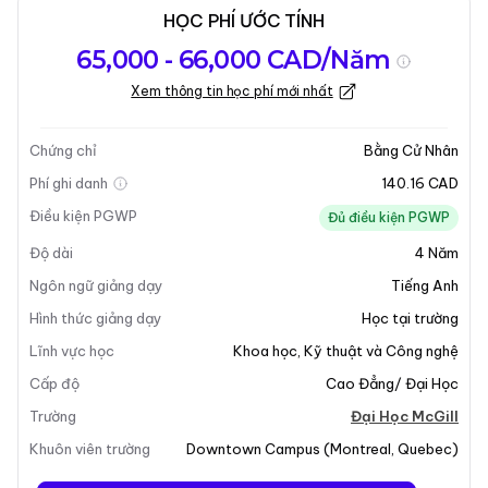
HỌC PHÍ ƯỚC TÍNH
Tổng quan về
Yêu Cầu Nhập
Kỳ nhập học
65,000 - 66,000 CAD/Năm
chương trình
Học
Xem thông tin học phí mới nhất
Cập nhật lần cuối vào 05-01-2026
Tổng quan về chương trình
Chứng chỉ
Bằng Cử Nhân
Phí ghi danh
140.16 CAD
Tổng Quan Chương Trình
Điều kiện PGWP
Đủ điều kiện PGWP
Độ dài
4
Năm
Chương trình Cử Nhân Vật Lý tại Đại Học McGill được
thiết kế để cung cấp cho sinh viên một hiểu biết toàn
Ngôn ngữ giảng dạy
Tiếng Anh
diện về các nguyên tắc cơ bản của vật lý. Chương
Hình thức giảng dạy
Học tại trường
trình này đặc biệt nghiêm ngặt và thách thức, chuẩn bị
Lĩnh vực học
Khoa học
,
Kỹ thuật và Công nghệ
cho sinh viên cho cả nghiên cứu sau đại học và sự
Cấp độ
Cao Đẳng/ Đại Học
nghiệp chuyên nghiệp trong nhiều lĩnh vực khác nhau.
Chương trình học nhấn mạnh tầm quan trọng của vật
Trường
Đại Học McGill
lý như một khoa học nền tảng, ảnh hưởng đến các
Khuôn viên trường
Downtown Campus
(
Montreal
,
Quebec
)
ngành khác như sinh học, kỹ thuật và khoa học môi