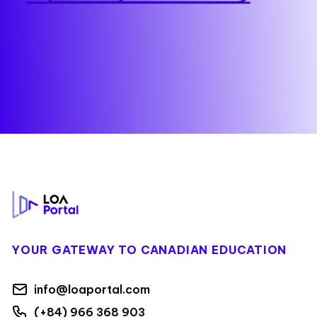
Footer
YOUR GATEWAY TO CANADIAN EDUCATION
info@loaportal.com
(+84) 966 368 903