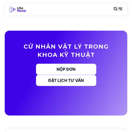
CỬ NHÂN VẬT LÝ TRONG
KHOA KỸ THUẬT
NỘP ĐƠN
ĐẶT LỊCH TƯ VẤN