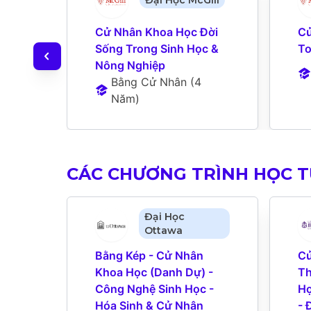
Đại Học McGill
Cử Nhân Khoa Học Đời 
Cử
Sống Trong Sinh Học & 
To
Nông Nghiệp
Bằng Cử Nhân
 (
4 
Năm
)
CÁC CHƯƠNG TRÌNH HỌC 
Đại Học
Ottawa
Bằng Kép - Cử Nhân 
Cử
Khoa Học (Danh Dự) - 
Th
Công Nghệ Sinh Học - 
Họ
Hóa Sinh & Cử Nhân 
- 