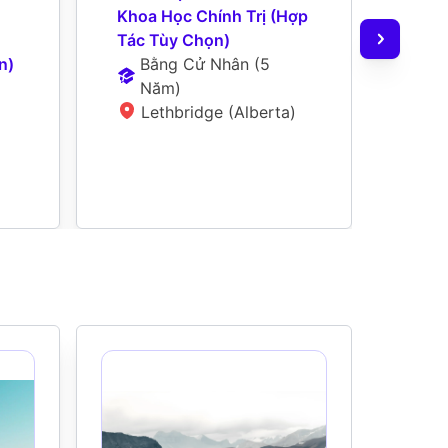
Khoa Học Chính Trị (Hợp 
Kinh
Tác Tùy Chọn)
(Tùy
n)
Bằng Cử Nhân
 (
5 
Hưởn
Năm
)
B
Lethbridge (Alberta)
N
L