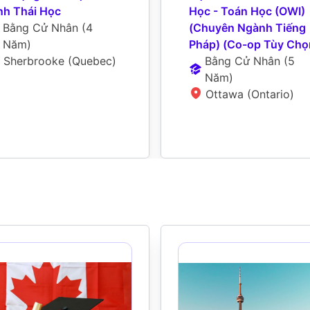
nh Thái Học
Học - Toán Học (OWI) 
Bằng Cử Nhân
 (
4 
(Chuyên Ngành Tiếng 
Năm
)
Pháp) (Co-op Tùy Chọ
Sherbrooke (Quebec)
Bằng Cử Nhân
 (
5 
Năm
)
Ottawa (Ontario)