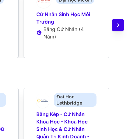
l
Đại Học McGill
Cử Nhân Sinh Học Môi 
Cử N
Trường
Dịch
Bằng Cử Nhân
 (
4 
B
Năm
)
N
Đại Học
Lethbridge
Bằng Kép - Cử Nhân 
Bằng
Khoa Học - Khoa Học 
Khoa
ữ 
Sinh Học & Cử Nhân 
Sinh
Quản Trị Kinh Doanh - 
Quản 