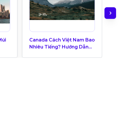
Múi
Canada Cách Việt Nam Bao
Check-
Nhiêu Tiếng? Hướng Dẫn
Hệ Thạ
Múi Giờ Canada Cho Du
Học Sinh