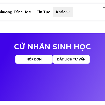
hương Trình Học
Tin Tức
Khác
CỬ NHÂN SINH HỌC
NỘP ĐƠN
ĐẶT LỊCH TƯ VẤN