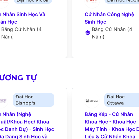
Đại Học McGill
Đại Học McGil
 Nhân Sinh Học Và 
Cử Nhân Công Nghệ 
án Học
Sinh Học
Bằng Cử Nhân
 (
4 
Bằng Cử Nhân
 (
4 
Năm
)
Năm
)
TƯƠNG TỰ
Đại Học
Đại Học
Bishop's
Ottawa
 Nhân (Nghệ 
Bằng Kép - Cử Nhân 
uật/Khoa Học/ Khoa 
Khoa Học - Khoa Học 
c Danh Dự) - Sinh Học 
Máy Tính - Khoa Học D
Đa Dạng Sinh Học và 
Liệu & Cử Nhân Khoa 