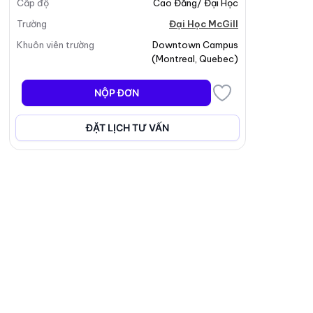
Cấp độ
Cao Đẳng/ Đại Học
Trường
Đại Học McGill
Khuôn viên trường
Downtown Campus
(
Montreal
,
Quebec
)
NỘP ĐƠN
ĐẶT LỊCH TƯ VẤN