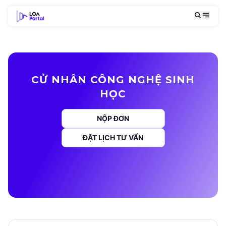
CỬ NHÂN CÔNG NGHỆ SINH
HỌC
NỘP ĐƠN
ĐẶT LỊCH TƯ VẤN