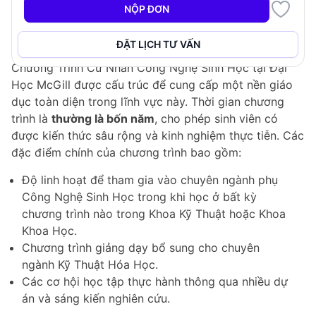
vực đa ngành này.
NỘP ĐƠN
Cấu Trúc Chương Trình
ĐẶT LỊCH TƯ VẤN
Chương Trình Cử Nhân Công Nghệ Sinh Học tại Đại
Học McGill được cấu trúc để cung cấp một nền giáo
dục toàn diện trong lĩnh vực này. Thời gian chương
trình là
thường là bốn năm
, cho phép sinh viên có
được kiến thức sâu rộng và kinh nghiệm thực tiễn. Các
đặc điểm chính của chương trình bao gồm:
Độ linh hoạt để tham gia vào chuyên ngành phụ
Công Nghệ Sinh Học trong khi học ở bất kỳ
chương trình nào trong Khoa Kỹ Thuật hoặc Khoa
Khoa Học.
Chương trình giảng dạy bổ sung cho chuyên
ngành Kỹ Thuật Hóa Học.
Các cơ hội học tập thực hành thông qua nhiều dự
án và sáng kiến nghiên cứu.