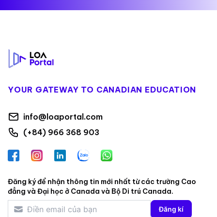
Footer
YOUR GATEWAY TO CANADIAN EDUCATION
info@loaportal.com
(+84) 966 368 903
Facebook
Instagram
LinkedIn
Zalo
WhatsApp
Đăng ký để nhận thông tin mới nhất từ các trường Cao
đẳng và Đại học ở Canada và Bộ Di trú Canada.
Đăng kí