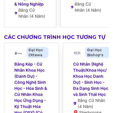
& Nông Nghiệp
Bằng Cử 
Bằng Cử 
Nhân
 (
4 Năm
)
Nhân
 (
4 Năm
)
CÁC CHƯƠNG TRÌNH HỌC TƯƠNG TỰ
Đại Học
Đại Học
Ottawa
Bishop's
Bằng Kép - Cử 
Cử Nhân (Nghệ 
Nhân Khoa Học 
Thuật/Khoa Học/ 
(Danh Dự) - 
Khoa Học Danh 
Công Nghệ Sinh 
Dự) - Sinh Học - 
Học - Hóa Sinh & 
Đa Dạng Sinh Học 
Cử Nhân Khoa 
và Sinh Thái Học
Học Ứng Dụng - 
Bằng Cử Nhân
Kỹ Thuật Hóa 
(
4 Năm
)
Học (OSY) (Có 
Sherbrooke 