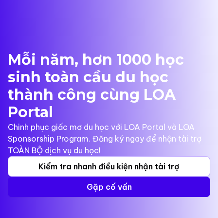
Mỗi năm, hơn 1000 học
sinh toàn cầu du học
thành công cùng LOA
Portal
Chinh phục giấc mơ du học với LOA Portal và LOA
Sponsorship Program. Đăng ký ngay để nhận tài trợ
TOÀN BỘ dịch vụ du học!
Kiểm tra nhanh điều kiện nhận tài trợ
Gặp cố vấn