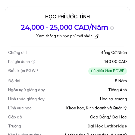
HỌC PHÍ ƯỚC TÍNH
Tổng quan về
Yêu Cầu Nhập
Kỳ nhập học
24,000 - 25,000 CAD/Năm
chương trình
Học
Xem thông tin học phí mới nhất
Cập nhật lần cuối vào 23-12-2025
Tổng quan về chương trình
Chứng chỉ
Bằng Cử Nhân
Phí ghi danh
140.00 CAD
Điều kiện PGWP
Đủ điều kiện PGWP
Độ dài
5
Năm
Ngôn ngữ giảng dạy
Tiếng Anh
Hình thức giảng dạy
Học tại trường
+10
Lĩnh vực học
Khoa học
,
Kinh doanh và Quản lý
Cấp độ
Cao Đẳng/ Đại Học
Trường
Đại Học Lethbridge
Tổng Quan Chương Trình