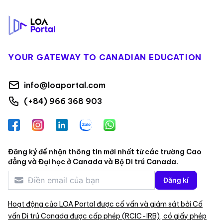
YOUR GATEWAY TO CANADIAN EDUCATION
info@loaportal.com
(+84) 966 368 903
Facebook
Instagram
LinkedIn
Zalo
WhatsApp
Đăng ký để nhận thông tin mới nhất từ các trường Cao
đẳng và Đại học ở Canada và Bộ Di trú Canada.
Đăng kí
Hoạt động của LOA Portal được cố vấn và giám sát bởi Cố
vấn Di trú Canada được cấp phép (RCIC-IRB), có giấy phép