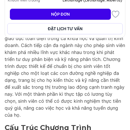
Khuôn viên trường
Lethbridge
(
Lethbridge
,
Alberta
)
Chương trình
Bằng Kép - Cử Nhân Khoa Học - Khoa
NỘP ĐƠN
Học Chính & Cử Nhân Quản Trị Kinh Doanh - Khoa
Học Chính Trị
tại University of Lethbridge cung cấp
ĐẶT LỊCH TƯ VẤN
một cơ hội độc đáo cho sinh viên để có được một nền
giáo dục toàn diện trong cả khoa học và quản trị kinh
doanh. Cách tiếp cận đa ngành này cho phép sinh viên
khám phá nhiều lĩnh vực khác nhau trong khi phát
triển tư duy phản biện và kỹ năng phân tích. Chương
trình được thiết kế để chuẩn bị cho sinh viên tốt
nghiệp cho một loạt các con đường nghề nghiệp đa
dạng, trang bị cho họ kiến thức và kỹ năng cần thiết
để xuất sắc trong thị trường lao động cạnh tranh ngày
nay. Với một thành phần kì thực tập có lương tùy
chọn, sinh viên có thể có được kinh nghiệm thực tiễn
quý giá, nâng cao việc học và khả năng tuyển dụng
của họ.
Cấu Trúc Chương Trình