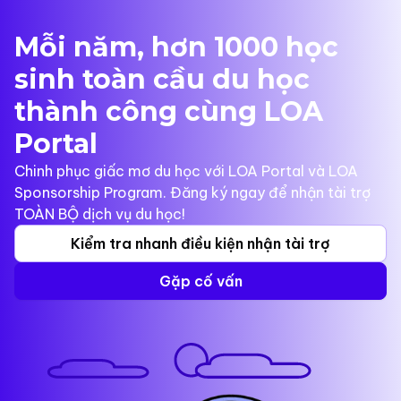
Mỗi năm, hơn 1000 học
sinh toàn cầu du học
thành công cùng LOA
Portal
Chinh phục giấc mơ du học với LOA Portal và LOA
Sponsorship Program. Đăng ký ngay để nhận tài trợ
TOÀN BỘ dịch vụ du học!
Kiểm tra nhanh điều kiện nhận tài trợ
Gặp cố vấn