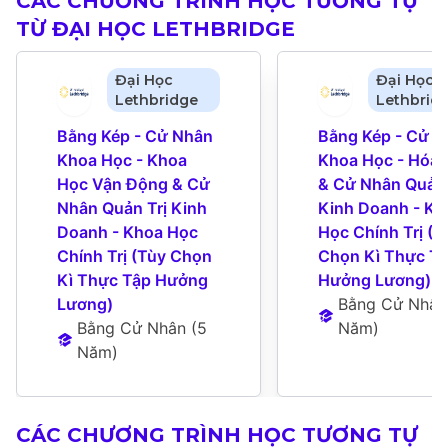
CÁC CHƯƠNG TRÌNH HỌC TƯƠNG TỰ
TỪ ĐẠI HỌC LETHBRIDGE
Đại Học
Đại Học
Lethbridge
Lethbrid
Bằng Kép - Cử Nhân 
Bằng Kép - Cử N
Khoa Học - Khoa 
Khoa Học - Hóa 
Học Vận Động & Cử 
& Cử Nhân Quản T
Nhân Quản Trị Kinh 
Kinh Doanh - Kho
Doanh - Khoa Học 
Học Chính Trị (Tù
Chính Trị (Tùy Chọn 
Chọn Kì Thực Tậ
Kì Thực Tập Hưởng 
Hưởng Lương)
Lương)
Bằng Cử Nhân
Bằng Cử Nhân
 (
5 
Năm
)
Năm
)
CÁC CHƯƠNG TRÌNH HỌC TƯƠNG TỰ