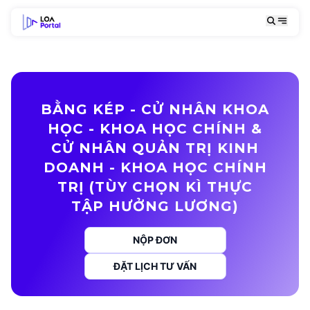
BẰNG KÉP - CỬ NHÂN KHOA
HỌC - KHOA HỌC CHÍNH &
CỬ NHÂN QUẢN TRỊ KINH
DOANH - KHOA HỌC CHÍNH
TRỊ (TÙY CHỌN KÌ THỰC
TẬP HƯỞNG LƯƠNG)
NỘP ĐƠN
ĐẶT LỊCH TƯ VẤN