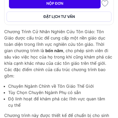
giới thiệu cho sinh viên về các tôn giáo lớn trên thế
NỘP ĐƠN
giới và việc nghiên cứu tôn giáo một cách học thuật.
ĐẶT LỊCH TƯ VẤN
Cấu Trúc Chương Trình
Chương Trình Cử Nhân Nghiên Cứu Tôn Giáo: Tôn
Giáo được cấu trúc để cung cấp một nền giáo dục
toàn diện trong lĩnh vực nghiên cứu tôn giáo. Thời
gian chương trình là
bốn năm
, cho phép sinh viên đi
sâu vào việc học của họ trong khi cũng khám phá các
khía cạnh khác nhau của các tôn giáo trên thế giới.
Các đặc điểm chính của cấu trúc chương trình bao
gồm:
Chuyên Ngành Chính về Tôn Giáo Thế Giới
Tùy Chọn Chuyên Ngành Phụ có sẵn
Độ linh hoạt để khám phá các lĩnh vực quan tâm
cụ thể
Chương trình này được thiết kế để chuẩn bị cho sinh