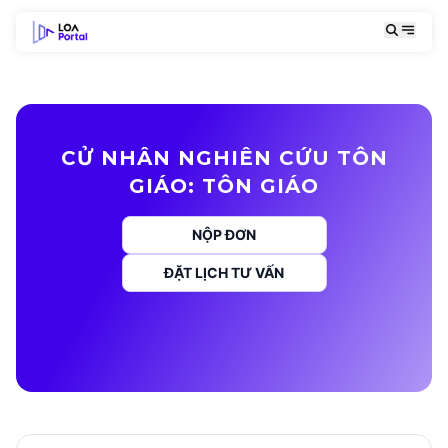
CỬ NHÂN NGHIÊN CỨU TÔN
GIÁO: TÔN GIÁO
NỘP ĐƠN
ĐẶT LỊCH TƯ VẤN