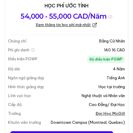
HỌC PHÍ ƯỚC TÍNH
Tổng quan về
Yêu Cầu Nhập
Kỳ nhập học
54,000 - 55,000 CAD/Năm
chương trình
Học
Xem thông tin học phí mới nhất
Cập nhật lần cuối vào 05-01-2026
Tổng quan về chương trình
Chứng chỉ
Bằng Cử Nhân
Phí ghi danh
140.16 CAD
Tổng Quan Chương Trình
Điều kiện PGWP
Đủ điều kiện PGWP
Độ dài
4
Năm
Chuyên Ngành Chính về Tôn Giáo Thế Giới tại Đại Học
McGill cung cấp cho sinh viên một cái nhìn tổng quát
Ngôn ngữ giảng dạy
Tiếng Anh
về việc nghiên cứu các tôn giáo lớn trên thế giới.
Hình thức giảng dạy
Học tại trường
Chương trình này được thiết kế để đáp ứng các lĩnh
Lĩnh vực học
Nghệ thuật và Nhân văn
vực quan tâm cá nhân trong khi cũng trang bị cho sinh
Cấp độ
Cao Đẳng/ Đại Học
viên những kỹ năng cần thiết để hiểu các phương
pháp và thách thức trong các cách tiếp cận so sánh
Trường
Đại Học McGill
đối với việc nghiên cứu tôn giáo một cách học thuật.
Khuôn viên trường
Downtown Campus
(
Montreal
,
Quebec
)
Thêm vào đó, một Chuyên Ngành Phụ cũng có sẵn,