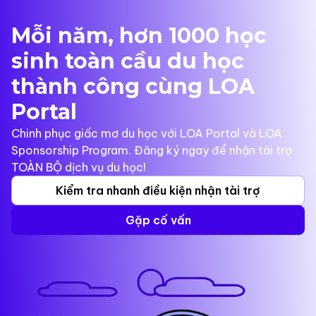
Mỗi năm, hơn 1000 học
sinh toàn cầu du học
thành công cùng LOA
Portal
Chinh phục giấc mơ du học với LOA Portal và LOA
Sponsorship Program. Đăng ký ngay để nhận tài trợ
TOÀN BỘ dịch vụ du học!
Kiểm tra nhanh điều kiện nhận tài trợ
Gặp cố vấn