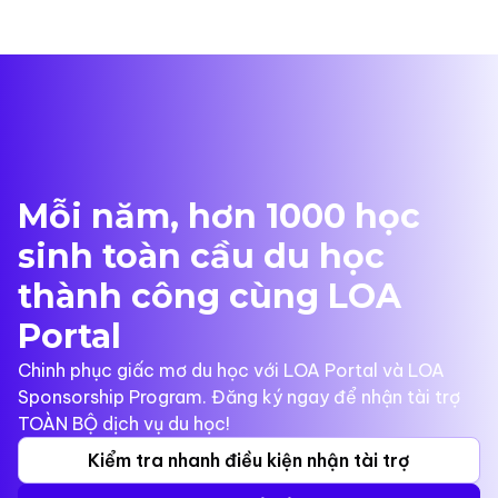
Mỗi năm, hơn 1000 học
sinh toàn cầu du học
thành công cùng LOA
Portal
Chinh phục giấc mơ du học với LOA Portal và LOA
Sponsorship Program. Đăng ký ngay để nhận tài trợ
TOÀN BỘ dịch vụ du học!
Kiểm tra nhanh điều kiện nhận tài trợ