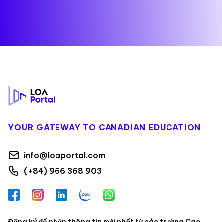
Footer
YOUR GATEWAY TO CANADIAN EDUCATION
info@loaportal.com
(+84) 966 368 903
Facebook
Instagram
LinkedIn
Zalo
WhatsApp
Đăng ký để nhận thông tin mới nhất từ các trường Cao