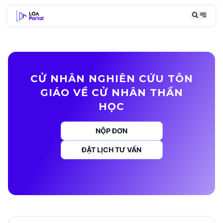
CỬ NHÂN NGHIÊN CỨU TÔN
GIÁO VỀ CỬ NHÂN THẦN
HỌC
NỘP ĐƠN
ĐẶT LỊCH TƯ VẤN