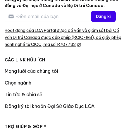
đẳng và Đại học ở Canada và Bộ Di trú Canada.
Đăng kí
Hoạt động của LOA Portal được cố vấn và giám sát bởi Cố
vấn Di trú Canada được cấp phép (RCIC-IRB), có giấy phép
hành nghề từ CICC, mã số: R707782
CÁC LINK HỮU ÍCH
Mạng lưới của chúng tôi
Chọn ngành
Tin tức & chia sẻ
Đăng ký tài khoản Đại Sứ Giáo Dục LOA
TRỢ GIÚP & GÓP Ý