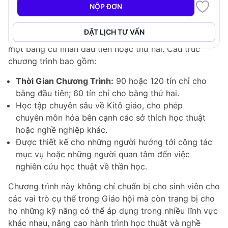
NỘP ĐƠN
Cấu Trúc Chương Trình
ĐẶT LỊCH TƯ VẤN
Cử Nhân Thần Học (B.Th.) có thể được theo đuổi như
một bằng cử nhân đầu tiên hoặc thứ hai. Cấu trúc
chương trình bao gồm:
Thời Gian Chương Trình:
90 hoặc 120 tín chỉ cho
bằng đầu tiên; 60 tín chỉ cho bằng thứ hai.
Học tập chuyên sâu về Kitô giáo, cho phép
chuyên môn hóa bên cạnh các sở thích học thuật
hoặc nghề nghiệp khác.
Được thiết kế cho những người hướng tới công tác
mục vụ hoặc những người quan tâm đến việc
nghiên cứu học thuật về thần học.
Chương trình này không chỉ chuẩn bị cho sinh viên cho
các vai trò cụ thể trong Giáo hội mà còn trang bị cho
họ những kỹ năng có thể áp dụng trong nhiều lĩnh vực
khác nhau, nâng cao hành trình học thuật và nghề