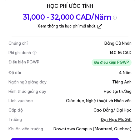
HỌC PHÍ ƯỚC TÍNH
Tổng quan về
Yêu Cầu Nhập
Kỳ nhập học
31,000 - 32,000 CAD/Năm
chương trình
Học
Xem thông tin học phí mới nhất
Cập nhật lần cuối vào 05-01-2026
Tổng quan về chương trình
Chứng chỉ
Bằng Cử Nhân
Phí ghi danh
140.16 CAD
Tổng Quan Chương Trình
Điều kiện PGWP
Đủ điều kiện PGWP
Độ dài
4
Năm
Cử Nhân Nghiên Cứu Tôn Giáo Về Cử Nhân Thần Học
cung cấp cho sinh viên một hiểu biết toàn diện về các
Ngôn ngữ giảng dạy
Tiếng Anh
lĩnh vực học thuật của thần học trong khi chuẩn bị cho
Hình thức giảng dạy
Học tại trường
họ cho công tác mục vụ trong thế giới ngày nay.
Lĩnh vực học
Giáo dục
,
Nghệ thuật và Nhân văn
Chương trình nhấn mạnh vào bối cảnh Canada và Bắc
Cấp độ
Cao Đẳng/ Đại Học
Mỹ, đặc biệt tập trung vào Quebec và đa dạng tôn
giáo. Sinh viên cũng sẽ khám phá nhiều đức tin và thế
Trường
Đại Học McGill
giới quan khác nhau, làm phong phú thêm hiểu biết
Khuôn viên trường
Downtown Campus
(
Montreal
,
Quebec
)
của họ về các thực hành và niềm tin tôn giáo đa dạng.