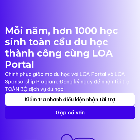
Mỗi năm, hơn 1000 học
sinh toàn cầu du học
thành công cùng LOA
Portal
Chinh phục giấc mơ du học với LOA Portal và LOA
Sponsorship Program. Đăng ký ngay để nhận tài trợ
TOÀN BỘ dịch vụ du học!
Kiểm tra nhanh điều kiện nhận tài trợ
Gặp cố vấn