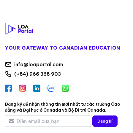
Footer
YOUR GATEWAY TO CANADIAN EDUCATION
info@loaportal.com
(+84) 966 368 903
Facebook
Instagram
LinkedIn
Zalo
WhatsApp
Đăng ký để nhận thông tin mới nhất từ các trường Cao
đẳng và Đại học ở Canada và Bộ Di trú Canada.
Đăng kí