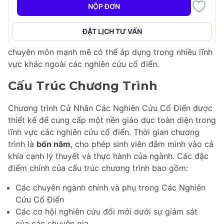
điển, chẳng hạn như văn hóa so sánh, tiếp nhận và
NỘP ĐƠN
nghiên cứu biểu diễn. Các sinh viên tốt nghiệp chương
trình này sẽ không chỉ có được kiến thức rộng rãi về
ĐẶT LỊCH TƯ VẤN
các nghiên cứu cổ điển mà còn phát triển các kỹ năng
chuyên môn mạnh mẽ có thể áp dụng trong nhiều lĩnh
vực khác ngoài các nghiên cứu cổ điển.
Cấu Trúc Chương Trình
Chương trình Cử Nhân Các Nghiên Cứu Cổ Điển được
thiết kế để cung cấp một nền giáo dục toàn diện trong
lĩnh vực các nghiên cứu cổ điển. Thời gian chương
trình là
bốn năm
, cho phép sinh viên đắm mình vào cả
khía cạnh lý thuyết và thực hành của ngành. Các đặc
điểm chính của cấu trúc chương trình bao gồm:
Các chuyên ngành chính và phụ trong Các Nghiên
Cứu Cổ Điển
Các cơ hội nghiên cứu đổi mới dưới sự giám sát
của các chuyên gia