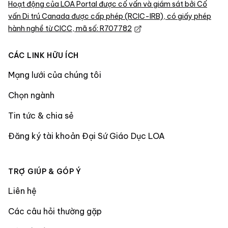
Hoạt động của LOA Portal được cố vấn và giám sát bởi Cố
vấn Di trú Canada được cấp phép (RCIC-IRB), có giấy phép
hành nghề từ CICC, mã số: R707782
CÁC LINK HỮU ÍCH
Mạng lưới của chúng tôi
Chọn ngành
Tin tức & chia sẻ
Đăng ký tài khoản Đại Sứ Giáo Dục LOA
TRỢ GIÚP & GÓP Ý
Liên hệ
Các câu hỏi thường gặp