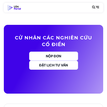
CỬ NHÂN CÁC NGHIÊN CỨU
CỔ ĐIỂN
NỘP ĐƠN
ĐẶT LỊCH TƯ VẤN