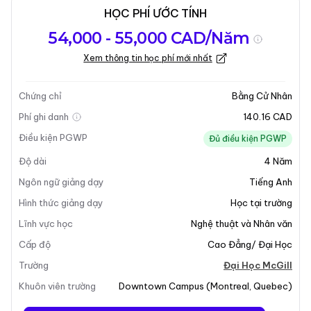
HỌC PHÍ ƯỚC TÍNH
Tổng quan về
Yêu Cầu Nhập
Kỳ nhập học
54,000 - 55,000 CAD/Năm
chương trình
Học
Xem thông tin học phí mới nhất
Cập nhật lần cuối vào 05-01-2026
Tổng quan về chương trình
Chứng chỉ
Bằng Cử Nhân
Phí ghi danh
140.16 CAD
Tổng Quan Chương Trình
Điều kiện PGWP
Đủ điều kiện PGWP
Độ dài
4
Năm
Cử Nhân Các Nghiên Cứu Cổ Điển tại Đại Học McGill
cung cấp cho sinh viên cơ hội khám phá một cái nhìn
Ngôn ngữ giảng dạy
Tiếng Anh
liên ngành về Hy Lạp và La Mã cổ đại. Chương trình
Hình thức giảng dạy
Học tại trường
này nhấn mạnh việc đào tạo nghiêm ngặt về ngôn ngữ
Lĩnh vực học
Nghệ thuật và Nhân văn
Hy Lạp và Latin, cung cấp một hiểu biết toàn diện về
Cấp độ
Cao Đẳng/ Đại Học
thế giới cổ đại qua nhiều lăng kính khác nhau, bao
gồm lịch sử, văn học, khảo cổ học và văn hóa La Mã
Trường
Đại Học McGill
và Hy Lạp. Sinh viên sẽ tham gia vào các phương
Khuôn viên trường
Downtown Campus
(
Montreal
,
Quebec
)
pháp tiếp cận liên ngành đối với các nghiên cứu cổ