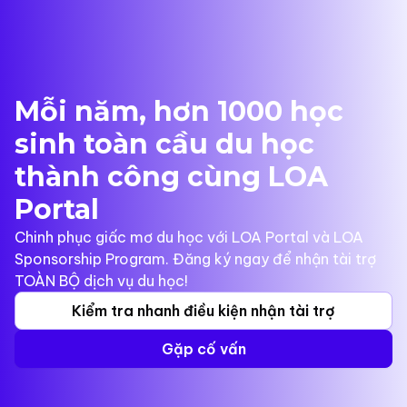
Mỗi năm, hơn 1000 học
sinh toàn cầu du học
thành công cùng LOA
Portal
Chinh phục giấc mơ du học với LOA Portal và LOA
Sponsorship Program. Đăng ký ngay để nhận tài trợ
TOÀN BỘ dịch vụ du học!
Kiểm tra nhanh điều kiện nhận tài trợ
Gặp cố vấn