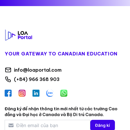
Footer
YOUR GATEWAY TO CANADIAN EDUCATION
info@loaportal.com
(+84) 966 368 903
Facebook
Instagram
LinkedIn
Zalo
WhatsApp
Đăng ký để nhận thông tin mới nhất từ các trường Cao
đẳng và Đại học ở Canada và Bộ Di trú Canada.
Đăng kí