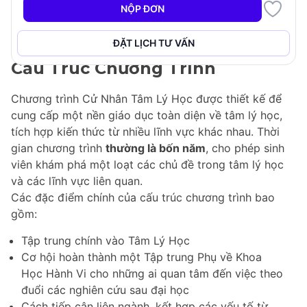
đến việc hiểu hành vi con người và tâm trí, mặc dù nó
NỘP ĐƠN
không đủ điều kiện cho các sinh viên tốt nghiệp hành
nghề tâm lý học chuyên nghiệp.
ĐẶT LỊCH TƯ VẤN
Cấu Trúc Chương Trình
Chương trình Cử Nhân Tâm Lý Học được thiết kế để
cung cấp một nền giáo dục toàn diện về tâm lý học,
tích hợp kiến thức từ nhiều lĩnh vực khác nhau. Thời
gian chương trình
thường là bốn năm
, cho phép sinh
viên khám phá một loạt các chủ đề trong tâm lý học
và các lĩnh vực liên quan.
Các đặc điểm chính của cấu trúc chương trình bao
gồm:
Tập trung chính vào Tâm Lý Học
Cơ hội hoàn thành một Tập trung Phụ về Khoa
Học Hành Vi cho những ai quan tâm đến việc theo
đuổi các nghiên cứu sau đại học
Cách tiếp cận liên ngành, kết hợp các yếu tố từ