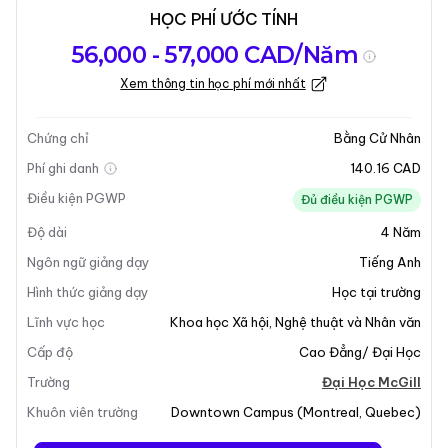
HỌC PHÍ ƯỚC TÍNH
Tổng quan về
Yêu Cầu Nhập
Kỳ nhập học
56,000 - 57,000 CAD/Năm
chương trình
Học
Xem thông tin học phí mới nhất
Cập nhật lần cuối vào 05-01-2026
Tổng quan về chương trình
Chứng chỉ
Bằng Cử Nhân
Phí ghi danh
140.16 CAD
Tổng Quan Chương Trình
Điều kiện PGWP
Đủ điều kiện PGWP
Độ dài
4
Năm
Cử Nhân Tâm Lý Học Trong Cử Nhân Nghệ Thuật Và
Khoa Học tại Đại Học McGill là một chương trình liên
Ngôn ngữ giảng dạy
Tiếng Anh
ngành đi sâu vào khoa học về tâm trí và hành vi.
Hình thức giảng dạy
Học tại trường
Chương trình khám phá cả hiện tượng có ý thức và vô
Lĩnh vực học
Khoa học Xã hội
,
Nghệ thuật và Nhân văn
thức, cảm xúc và suy nghĩ, đồng thời xem xét bản
Cấp độ
Cao Đẳng/ Đại Học
chất xã hội của con người. Chương trình này nhấn
mạnh ảnh hưởng của văn hóa, thành viên nhóm và các
Trường
Đại Học McGill
mối quan hệ đến tính cách và hành vi cá nhân. Đây là
Khuôn viên trường
Downtown Campus
(
Montreal
,
Quebec
)
một lựa chọn tuyệt vời cho những sinh viên quan tâm