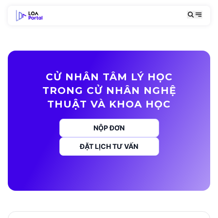
CỬ NHÂN TÂM LÝ HỌC
TRONG CỬ NHÂN NGHỆ
THUẬT VÀ KHOA HỌC
NỘP ĐƠN
ĐẶT LỊCH TƯ VẤN