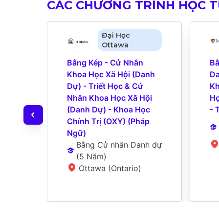
CÁC CHƯƠNG TRÌNH HỌC 
Đại Học
Ottawa
Bằng Kép - Cử Nhân 
Bằ
Khoa Học Xã Hội (Danh 
Da
Dự) - Triết Học & Cử 
Kh
Nhân Khoa Học Xã Hội 
Họ
(Danh Dự) - Khoa Học 
- 
Chính Trị (OXY) (Pháp 
Ngữ)
Bằng Cử nhân Danh dự
(
5 Năm
)
Ottawa (Ontario)