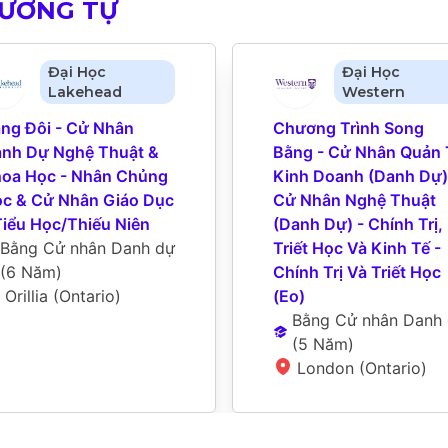
TƯƠNG TỰ
Đại Học
Đại Học
Lakehead
Western
ng Đôi - Cử Nhân 
Chương Trình Song 
nh Dự Nghệ Thuật & 
Bằng - Cử Nhân Quản T
oa Học - Nhân Chủng 
Kinh Doanh (Danh Dự) 
c & Cử Nhân Giáo Dục 
Cử Nhân Nghệ Thuật 
Tiểu Học/Thiếu Niên
(Danh Dự) - Chính Trị, 
Bằng Cử nhân Danh dự
Triết Học Và Kinh Tế - 
(
6 Năm
)
Chính Trị Và Triết Học 
Orillia (Ontario)
(Eo)
Bằng Cử nhân Danh
(
5 Năm
)
London (Ontario)