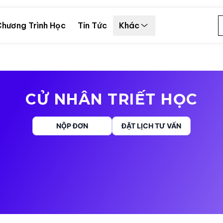
hương Trình Học
Tin Tức
Khác
CỬ NHÂN TRIẾT HỌC
NỘP ĐƠN
ĐẶT LỊCH TƯ VẤN