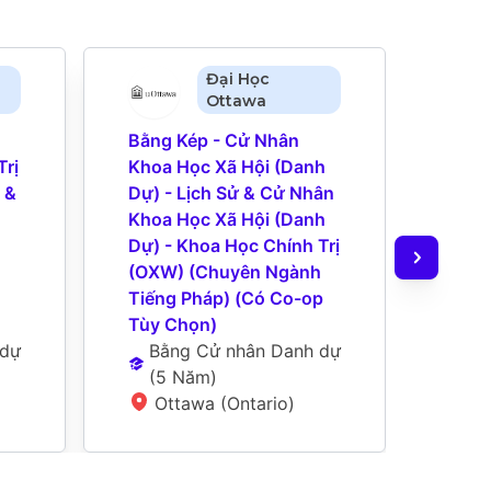
Đại Học
Ottawa
Bằng Kép - Cử Nhân 
Bằng
rị 
Khoa Học Xã Hội (Danh 
Nghệ
& 
Dự) - Lịch Sử & Cử Nhân 
Chủn
Khoa Học Xã Hội (Danh 
Quản 
Dự) - Khoa Học Chính Trị 
Khoa
(OXW) (Chuyên Ngành 
Chọn
Tiếng Pháp) (Có Co-op 
B
Tùy Chọn)
N
 dự
Bằng Cử nhân Danh dự
L
(
5 Năm
)
Ottawa (Ontario)