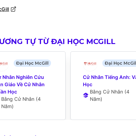
Gill
ƯƠNG TỰ TỪ ĐẠI HỌC MCGILL
Đại Học McGill
Đại Học McGil
 Nhân Nghiên Cứu 
Cử Nhân Tiếng Anh: Vă
n Giáo Về Cử Nhân 
Học
ần Học
Bằng Cử Nhân
 (
4 
Bằng Cử Nhân
 (
4 
Năm
)
Năm
)