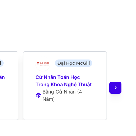
l
Đại Học McGill
n 
Cử Nhân Toán Học 
Cử N
Trong Khoa Nghệ Thuật
Tron
Bằng Cử Nhân
 (
4 
B
Năm
)
N