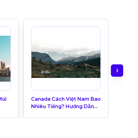
Múi
Canada Cách Việt Nam Bao
Check-
Nhiêu Tiếng? Hướng Dẫn
Hệ Thạ
Múi Giờ Canada Cho Du
Học Sinh