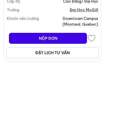
Cấp độ
Cao Đẳng/ Đại Học
Trường
Đại Học McGill
Khuôn viên trường
Downtown Campus
(
Montreal
,
Quebec
)
NỘP ĐƠN
ĐẶT LỊCH TƯ VẤN