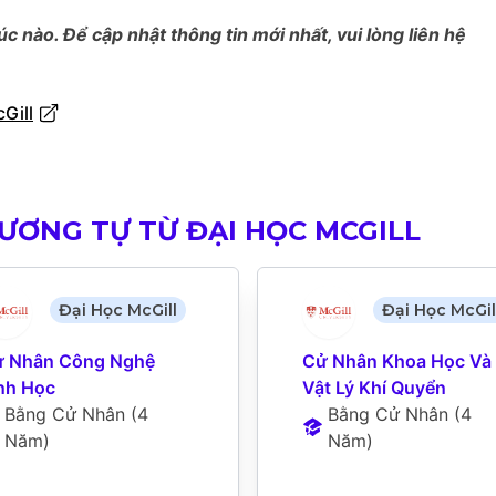
úc nào. Để cập nhật thông tin mới nhất, vui lòng liên hệ
Gill
ƯƠNG TỰ TỪ ĐẠI HỌC MCGILL
Đại Học McGill
Đại Học McGil
 Nhân Công Nghệ 
Cử Nhân Khoa Học Và 
nh Học
Vật Lý Khí Quyển
Bằng Cử Nhân
 (
4 
Bằng Cử Nhân
 (
4 
Năm
)
Năm
)