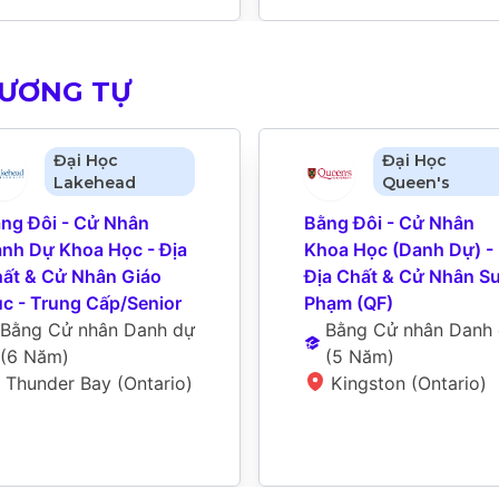
TƯƠNG TỰ
Đại Học
Đại Học
Lakehead
Queen's
ng Đôi - Cử Nhân 
Bằng Đôi - Cử Nhân 
nh Dự Khoa Học - Địa 
Khoa Học (Danh Dự) - 
ất & Cử Nhân Giáo 
Địa Chất & Cử Nhân Sư
c - Trung Cấp/Senior
Phạm (QF)
Bằng Cử nhân Danh dự
Bằng Cử nhân Danh
(
6 Năm
)
(
5 Năm
)
Thunder Bay (Ontario)
Kingston (Ontario)