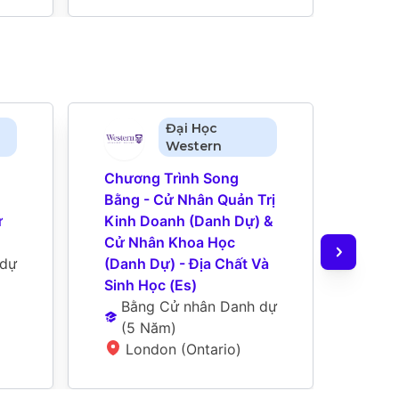
Đại Học
Western
Chương Trình Song 
Bằng
Bằng - Cử Nhân Quản Trị 
Khoa 
 
Kinh Doanh (Danh Dự) & 
Nhân
Cử Nhân Khoa Học 
Doan
 dự
(Danh Dự) - Địa Chất Và 
Trị (
Sinh Học (Es)
Tập 
Bằng Cử nhân Danh dự
B
(
5 Năm
)
N
London (Ontario)
L