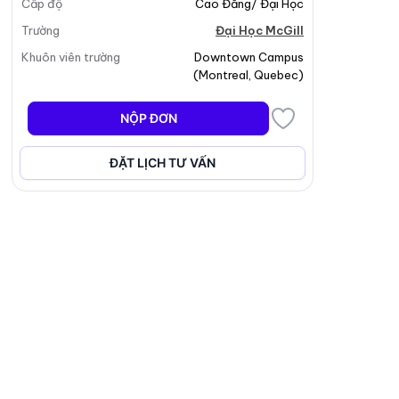
Cấp độ
Cao Đẳng/ Đại Học
Trường
Đại Học McGill
Khuôn viên trường
Downtown Campus
(
Montreal
,
Quebec
)
NỘP ĐƠN
ĐẶT LỊCH TƯ VẤN