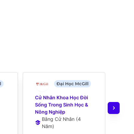
l
Đại Học McGill
Cử Nhân Khoa Học Đời 
Cử N
Sống Trong Sinh Học & 
B
Nông Nghiệp
N
Bằng Cử Nhân
 (
4 
Năm
)