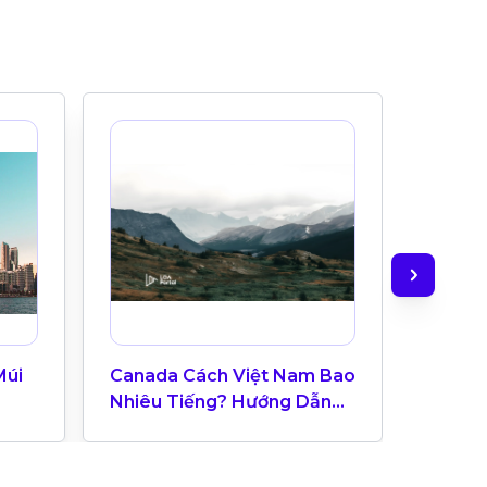
Múi
Canada Cách Việt Nam Bao
Check-
Nhiêu Tiếng? Hướng Dẫn
Hệ Thạ
Múi Giờ Canada Cho Du
Học Sinh