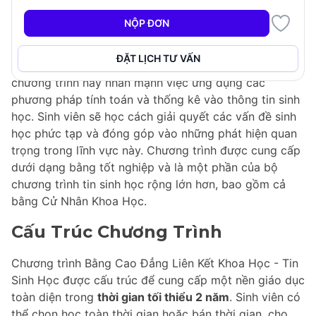
Sinh Học
tại Langara College được thiết kế để trang bị
NỘP ĐƠN
cho sinh viên những kỹ năng cần thiết để phân tích và
diễn giải các tập dữ liệu sinh học lớn. Khi sinh học
ĐẶT LỊCH TƯ VẤN
ngày càng trở thành một khoa học dựa trên dữ liệu,
chương trình này nhấn mạnh việc ứng dụng các
phương pháp tính toán và thống kê vào thông tin sinh
học. Sinh viên sẽ học cách giải quyết các vấn đề sinh
học phức tạp và đóng góp vào những phát hiện quan
trọng trong lĩnh vực này. Chương trình được cung cấp
dưới dạng bằng tốt nghiệp và là một phần của bộ
chương trình tin sinh học rộng lớn hơn, bao gồm cả
bằng Cử Nhân Khoa Học.
Cấu Trúc Chương Trình
Chương trình Bằng Cao Đẳng Liên Kết Khoa Học - Tin
Sinh Học được cấu trúc để cung cấp một nền giáo dục
toàn diện trong
thời gian tối thiểu 2 năm
. Sinh viên có
thể chọn học toàn thời gian hoặc bán thời gian, cho