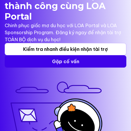
thành công cùng LOA
Portal
Chinh phục giấc mơ du học với LOA Portal và LOA
Sponsorship Program. Đăng ký ngay để nhận tài trợ
TOÀN BỘ dịch vụ du học!
Kiểm tra nhanh điều kiện nhận tài trợ
Gặp cố vấn