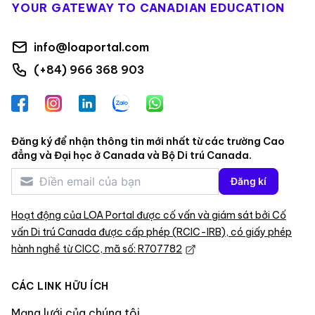
YOUR GATEWAY TO CANADIAN EDUCATION
info@loaportal.com
(+84) 966 368 903
Facebook
Instagram
LinkedIn
Zalo
WhatsApp
Đăng ký để nhận thông tin mới nhất từ các trường Cao
đẳng và Đại học ở Canada và Bộ Di trú Canada.
Đăng kí
Hoạt động của LOA Portal được cố vấn và giám sát bởi Cố
vấn Di trú Canada được cấp phép (RCIC-IRB), có giấy phép
hành nghề từ CICC, mã số: R707782
CÁC LINK HỮU ÍCH
Mạng lưới của chúng tôi