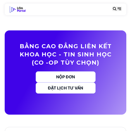
BẰNG CAO ĐẲNG LIÊN KẾT
KHOA HỌC - TIN SINH HỌC
(CO -OP TÙY CHỌN)
NỘP ĐƠN
ĐẶT LỊCH TƯ VẤN