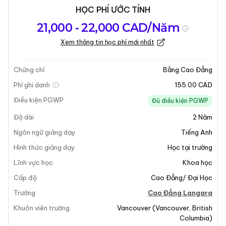
HỌC PHÍ ƯỚC TÍNH
Tổng quan về
Yêu Cầu Nhập
Kỳ nhập học
21,000 - 22,000 CAD/Năm
chương trình
Học
Xem thông tin học phí mới nhất
Cập nhật lần cuối vào 20-04-2026
Tổng quan về chương trình
Chứng chỉ
Bằng Cao Đẳng
Phí ghi danh
155.00 CAD
Điều kiện PGWP
Đủ điều kiện PGWP
Độ dài
2
Năm
Ngôn ngữ giảng dạy
Tiếng Anh
Hình thức giảng dạy
Học tại trường
+8
Lĩnh vực học
Khoa học
Cấp độ
Cao Đẳng/ Đại Học
Trường
Cao Đẳng Langara
Tổng Quan Chương Trình
Khuôn viên trường
Vancouver
(
Vancouver
,
British
Columbia
)
Chương trình
Bằng Cao Đẳng Liên Kết Khoa Học - Tin