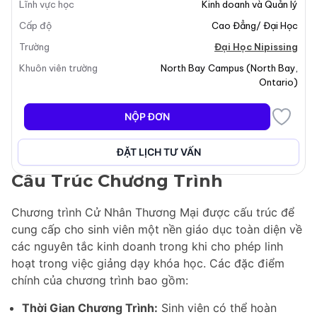
Lĩnh vực học
Kinh doanh và Quản lý
cao đẳng 2 năm trong lĩnh vực kinh doanh, hoặc bằng
Cấp độ
Cao Đẳng/ Đại Học
cao đẳng Esports 2 năm có thể rút ngắn thời gian học
tập và nhận bằng Cử Nhân Thương Mại. Kể từ khi ra
Trường
Đại Học Nipissing
mắt vào năm 2009, chương trình đã được thiết kế để
Khuôn viên trường
North Bay Campus
(
North Bay
,
đáp ứng nhu cầu của sinh viên muốn tiếp tục học tập
Ontario
)
trong khi vẫn ở lại cộng đồng của họ. Chương trình
chủ yếu được tổ chức trực tuyến, cung cấp sự linh
NỘP ĐƠN
hoạt cho sinh viên để cân bằng giữa việc học và các
cam kết cá nhân cũng như công việc.
ĐẶT LỊCH TƯ VẤN
Cấu Trúc Chương Trình
Chương trình Cử Nhân Thương Mại được cấu trúc để
cung cấp cho sinh viên một nền giáo dục toàn diện về
các nguyên tắc kinh doanh trong khi cho phép linh
hoạt trong việc giảng dạy khóa học. Các đặc điểm
chính của chương trình bao gồm:
Thời Gian Chương Trình:
Sinh viên có thể hoàn