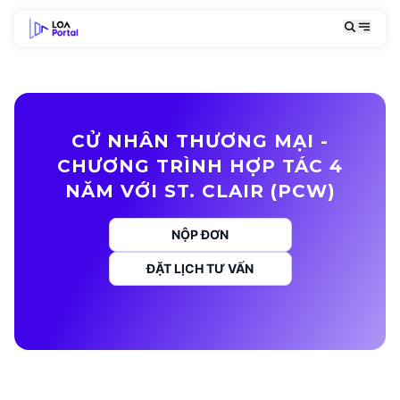
CỬ NHÂN THƯƠNG MẠI -
CHƯƠNG TRÌNH HỢP TÁC 4
NĂM VỚI ST. CLAIR (PCW)
NỘP ĐƠN
ĐẶT LỊCH TƯ VẤN