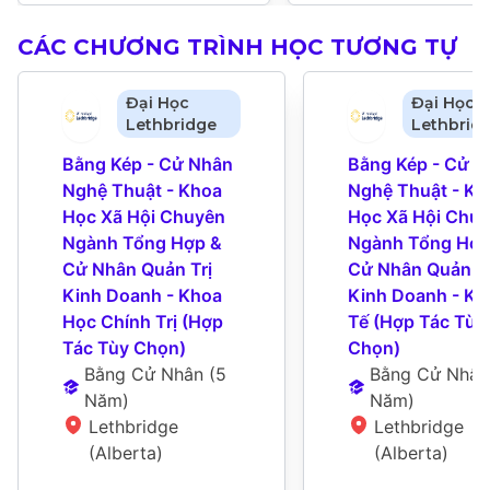
CÁC CHƯƠNG TRÌNH HỌC TƯƠNG TỰ
Đại Học
Đại Học
Lethbridge
Lethbrid
Bằng Kép - Cử Nhân 
Bằng Kép - Cử N
Nghệ Thuật - Khoa 
Nghệ Thuật - Kho
Học Xã Hội Chuyên 
Học Xã Hội Chuy
Ngành Tổng Hợp & 
Ngành Tổng Hợp 
Cử Nhân Quản Trị 
Cử Nhân Quản Trị
Kinh Doanh - Khoa 
Kinh Doanh - Kin
Học Chính Trị (Hợp 
Tế (Hợp Tác Tùy 
Tác Tùy Chọn)
Chọn)
Bằng Cử Nhân
 (
5 
Bằng Cử Nhân
Năm
)
Năm
)
Lethbridge 
Lethbridge 
(Alberta)
(Alberta)