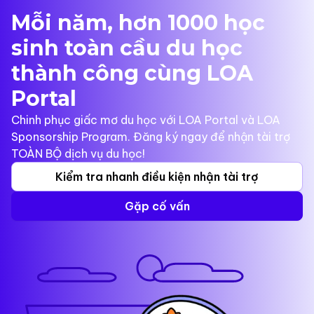
Mỗi năm, hơn 1000 học
sinh toàn cầu du học
thành công cùng LOA
Portal
Chinh phục giấc mơ du học với LOA Portal và LOA
Sponsorship Program. Đăng ký ngay để nhận tài trợ
TOÀN BỘ dịch vụ du học!
Kiểm tra nhanh điều kiện nhận tài trợ
Gặp cố vấn