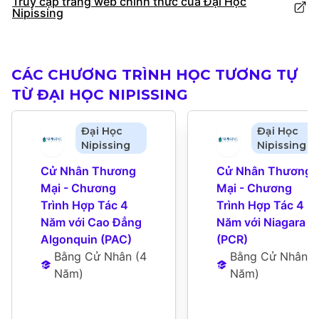
Truy cập trang web chính thức của Đại Học
Nipissing
CÁC CHƯƠNG TRÌNH HỌC TƯƠNG TỰ
TỪ ĐẠI HỌC NIPISSING
Đại Học
Đại Học
Nipissing
Nipissing
Cử Nhân Thương 
Cử Nhân Thương 
Mại - Chương 
Mại - Chương 
Trình Hợp Tác 4 
Trình Hợp Tác 4 
Năm với Cao Đẳng 
Năm với Niagara 
Algonquin (PAC)
(PCR)
Bằng Cử Nhân
 (
4 
Bằng Cử Nhân
 (
4
Năm
)
Năm
)