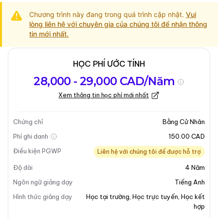
Chương trình này đang trong quá trình cập nhật.
Vui
lòng liên hệ với chuyên gia của chúng tôi để nhận thông
tin mới nhất.
HỌC PHÍ ƯỚC TÍNH
Tổng quan về
Yêu Cầu Nhập
Kỳ nhập học
28,000 - 29,000 CAD/Năm
chương trình
Học
Xem thông tin học phí mới nhất
Tổng quan về chương trình
Chứng chỉ
Bằng Cử Nhân
Tổng Quan Chương Trình
Phí ghi danh
150.00 CAD
Điều kiện PGWP
Liên hệ với chúng tôi để được hỗ trợ
Bằng Cử Nhân Thương Mại (BComm) thông qua
Độ dài
4
Năm
Chương Trình Đối Tác Cao Đẳng tại Đại Học Nipissing
cung cấp một cơ hội độc đáo cho các sinh viên tốt
Ngôn ngữ giảng dạy
Tiếng Anh
nghiệp từ các trường cao đẳng Ontario được chọn.
Hình thức giảng dạy
Học tại trường
,
Học trực tuyến
,
Học kết
Chương trình này cho phép sinh viên có bằng cao
hợp
đẳng nâng cao 3 năm trong lĩnh vực kinh doanh, bằng