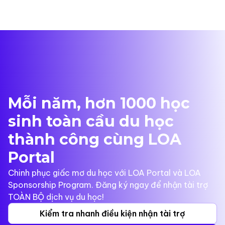
Mỗi năm, hơn 1000 học
sinh toàn cầu du học
thành công cùng LOA
Portal
Chinh phục giấc mơ du học với LOA Portal và LOA
Sponsorship Program. Đăng ký ngay để nhận tài trợ
TOÀN BỘ dịch vụ du học!
Kiểm tra nhanh điều kiện nhận tài trợ