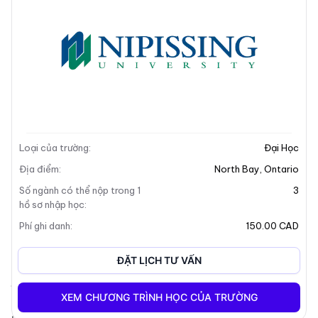
Mô tả trường
Loại của trường
:
Đại Học
Địa điểm
:
North Bay
,
Ontario
Số ngành có thể nộp trong 1
3
hồ sơ nhập học
:
Phí ghi danh
:
150.00 CAD
Tổng Quan Về Trường
ĐẶT LỊCH TƯ VẤN
Đại Học Nipssing là một cơ sở giáo dục nổi bật của
XEM CHƯƠNG TRÌNH HỌC CỦA TRƯỜNG
Canada nằm ở North Bay, Ontario. Trường bao gồm ba