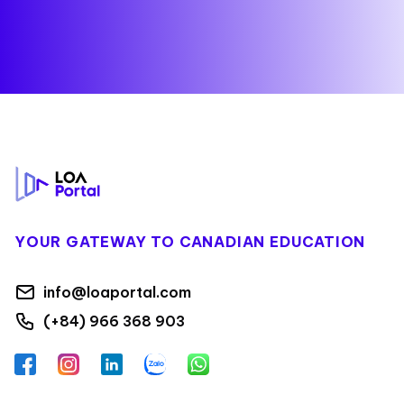
Footer
YOUR GATEWAY TO CANADIAN EDUCATION
info@loaportal.com
(+84) 966 368 903
Facebook
Instagram
LinkedIn
Zalo
WhatsApp