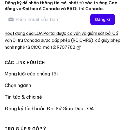
Đăng ký để nhận thông tin mới nhất từ các trường Cao
đẳng và Đại học ở Canada và Bộ Di trú Canada.
Đăng kí
Hoạt động của LOA Portal được cố vấn và giám sát bởi Cố
vấn Di trú Canada được cấp phép (RCIC-IRB), có giấy phép
hành nghề từ CICC, mã số: R707782
CÁC LINK HỮU ÍCH
Mạng lưới của chúng tôi
Chọn ngành
Tin tức & chia sẻ
Đăng ký tài khoản Đại Sứ Giáo Dục LOA
TRỢ GIÚP & GÓP Ý