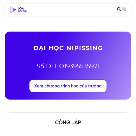
ĐẠI HỌC NIPISSING
Số DLI: O19395535971
Xem chương trình học của trường
CÔNG LẬP
Mô tả trường
Địa chỉ khuôn viên