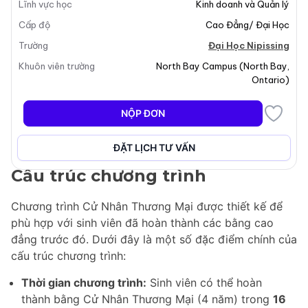
Lĩnh vực học
Kinh doanh và Quản lý
doanh, hoặc bằng cao đẳng Esports 2 năm có thể rút
Cấp độ
Cao Đẳng/ Đại Học
ngắn thời gian học tập của họ. Sinh viên có thể hoàn
thành bằng Cử Nhân Thương Mại trong thời gian chỉ
Trường
Đại Học Nipissing
12 tháng
trong khi vẫn ở lại cộng đồng của họ và
Khuôn viên trường
North Bay Campus
(
North Bay
,
tham gia các lớp học tại các cơ sở của cao đẳng đối
Ontario
)
tác. Chương trình chủ yếu được tổ chức trực tuyến,
điều này có thể ảnh hưởng đến khả năng đủ điều kiện
NỘP ĐƠN
của sinh viên quốc tế cho Giấy Phép Làm Việc Sau Tốt
Nghiệp (PGWP).
ĐẶT LỊCH TƯ VẤN
Cấu trúc chương trình
Chương trình Cử Nhân Thương Mại được thiết kế để
phù hợp với sinh viên đã hoàn thành các bằng cao
đẳng trước đó. Dưới đây là một số đặc điểm chính của
cấu trúc chương trình:
Thời gian chương trình:
Sinh viên có thể hoàn
thành bằng Cử Nhân Thương Mại (4 năm) trong
16