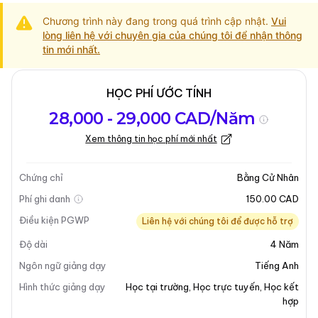
Chương trình này đang trong quá trình cập nhật.
Vui
lòng liên hệ với chuyên gia của chúng tôi để nhận thông
tin mới nhất.
HỌC PHÍ ƯỚC TÍNH
Tổng quan về
Yêu Cầu Nhập
Kỳ nhập học
28,000 - 29,000 CAD/Năm
chương trình
Học
Xem thông tin học phí mới nhất
Tổng quan về chương trình
Chứng chỉ
Bằng Cử Nhân
Tổng quan chương trình
Phí ghi danh
150.00 CAD
Điều kiện PGWP
Liên hệ với chúng tôi để được hỗ trợ
Cử Nhân Thương Mại - Chương Trình Hợp Tác 4 Năm
Độ dài
4
Năm
với Cao Đẳng Algonquin (PAC) cung cấp một cơ hội
độc đáo cho các sinh viên tốt nghiệp từ các cao đẳng
Ngôn ngữ giảng dạy
Tiếng Anh
Ontario được chọn. Chương trình này cho phép sinh
Hình thức giảng dạy
Học tại trường
,
Học trực tuyến
,
Học kết
viên có bằng cao đẳng nâng cao 3 năm trong lĩnh vực
hợp
kinh doanh, bằng cao đẳng 2 năm trong lĩnh vực kinh