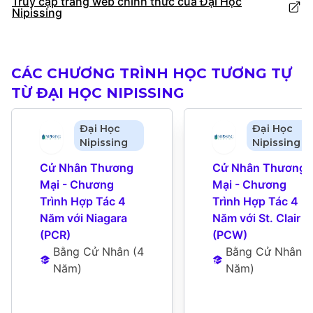
Truy cập trang web chính thức của Đại Học
Nipissing
CÁC CHƯƠNG TRÌNH HỌC TƯƠNG TỰ
TỪ ĐẠI HỌC NIPISSING
Đại Học
Đại Học
Nipissing
Nipissing
Cử Nhân Thương 
Cử Nhân Thương 
Mại - Chương 
Mại - Chương 
Trình Hợp Tác 4 
Trình Hợp Tác 4 
Năm với Niagara 
Năm với St. Clair 
(PCR)
(PCW)
Bằng Cử Nhân
 (
4 
Bằng Cử Nhân
 (
4
Năm
)
Năm
)