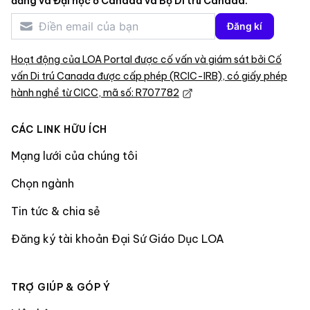
đẳng và Đại học ở Canada và Bộ Di trú Canada.
Đăng kí
Hoạt động của LOA Portal được cố vấn và giám sát bởi Cố
vấn Di trú Canada được cấp phép (RCIC-IRB), có giấy phép
hành nghề từ CICC, mã số: R707782
CÁC LINK HỮU ÍCH
Mạng lưới của chúng tôi
Chọn ngành
Tin tức & chia sẻ
Đăng ký tài khoản Đại Sứ Giáo Dục LOA
TRỢ GIÚP & GÓP Ý