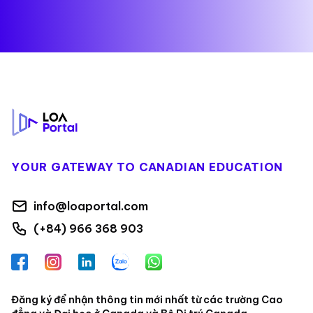
Footer
YOUR GATEWAY TO CANADIAN EDUCATION
info@loaportal.com
(+84) 966 368 903
Facebook
Instagram
LinkedIn
Zalo
WhatsApp
Đăng ký để nhận thông tin mới nhất từ các trường Cao