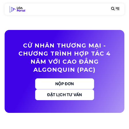
CỬ NHÂN THƯƠNG MẠI -
CHƯƠNG TRÌNH HỢP TÁC 4
NĂM VỚI CAO ĐẲNG
ALGONQUIN (PAC)
NỘP ĐƠN
ĐẶT LỊCH TƯ VẤN