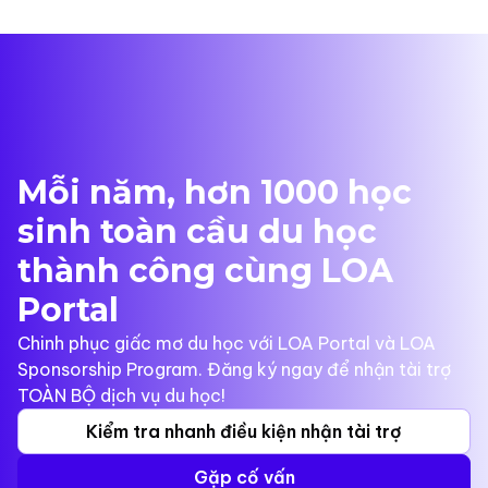
Mỗi năm, hơn 1000 học
sinh toàn cầu du học
thành công cùng LOA
Portal
Chinh phục giấc mơ du học với LOA Portal và LOA
Sponsorship Program. Đăng ký ngay để nhận tài trợ
TOÀN BỘ dịch vụ du học!
Kiểm tra nhanh điều kiện nhận tài trợ
Gặp cố vấn