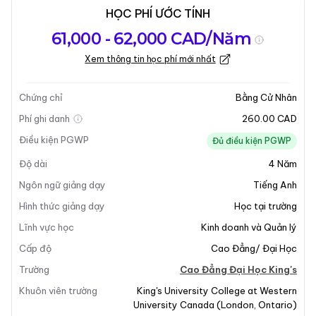
HỌC PHÍ ƯỚC TÍNH
Tổng quan về
Yêu Cầu Nhập
Kỳ nhập học
61,000 - 62,000 CAD/Năm
chương trình
Học
Xem thông tin học phí mới nhất
Cập nhật lần cuối vào 30-03-2026
Tổng quan về chương trình
Chứng chỉ
Bằng Cử Nhân
Phí ghi danh
260.00 CAD
Điều kiện PGWP
Đủ điều kiện PGWP
Độ dài
4
Năm
Ngôn ngữ giảng dạy
Tiếng Anh
Hình thức giảng dạy
Học tại trường
Lĩnh vực học
Kinh doanh và Quản lý
Cấp độ
Cao Đẳng/ Đại Học
Trường
Cao Đẳng Đại Học King's
Khuôn viên trường
King's University College at Western
University Canada
(
London
,
Ontario
)