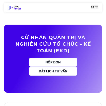
CỬ NHÂN QUẢN TRỊ VÀ
NGHIÊN CỨU TỔ CHỨC - KẾ
TOÁN (EKD)
NỘP ĐƠN
ĐẶT LỊCH TƯ VẤN