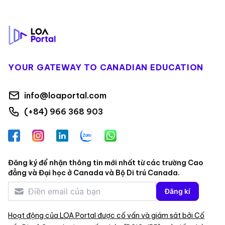
Footer
YOUR GATEWAY TO CANADIAN EDUCATION
info@loaportal.com
(+84) 966 368 903
Facebook
Instagram
LinkedIn
Zalo
WhatsApp
Đăng ký để nhận thông tin mới nhất từ các trường Cao
đẳng và Đại học ở Canada và Bộ Di trú Canada.
Đăng kí
Hoạt động của LOA Portal được cố vấn và giám sát bởi Cố