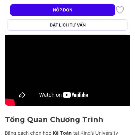
+5
NỘP ĐƠN
ĐẶT LỊCH TƯ VẤN
Tổng Quan Chương Trình
Bằng cách chọn học
Kế Toán
tại King’s University