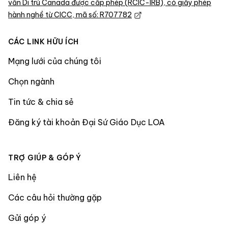
vấn Di trú Canada được cấp phép (RCIC-IRB), có giấy phép
hành nghề từ CICC, mã số: R707782
CÁC LINK HỮU ÍCH
Mạng lưới của chúng tôi
Chọn ngành
Tin tức & chia sẻ
Đăng ký tài khoản Đại Sứ Giáo Dục LOA
TRỢ GIÚP & GÓP Ý
Liên hệ
Các câu hỏi thường gặp
Gửi góp ý