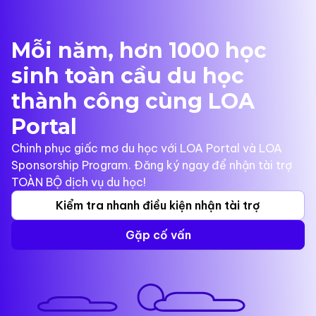
Mỗi năm, hơn 1000 học
sinh toàn cầu du học
thành công cùng LOA
Portal
Chinh phục giấc mơ du học với LOA Portal và LOA
Sponsorship Program. Đăng ký ngay để nhận tài trợ
TOÀN BỘ dịch vụ du học!
Kiểm tra nhanh điều kiện nhận tài trợ
Gặp cố vấn