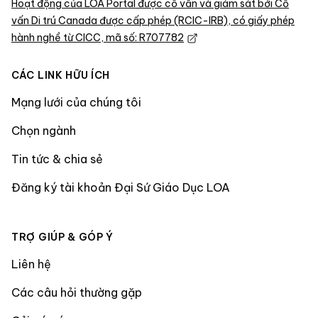
Hoạt động của LOA Portal được cố vấn và giám sát bởi Cố
vấn Di trú Canada được cấp phép (RCIC-IRB), có giấy phép
hành nghề từ CICC, mã số: R707782
CÁC LINK HỮU ÍCH
Mạng lưới của chúng tôi
Chọn ngành
Tin tức & chia sẻ
Đăng ký tài khoản Đại Sứ Giáo Dục LOA
TRỢ GIÚP & GÓP Ý
Liên hệ
Các câu hỏi thường gặp