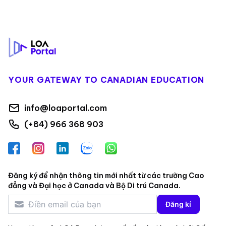
Footer
YOUR GATEWAY TO CANADIAN EDUCATION
info@loaportal.com
(+84) 966 368 903
Facebook
Instagram
LinkedIn
Zalo
WhatsApp
Đăng ký để nhận thông tin mới nhất từ các trường Cao
đẳng và Đại học ở Canada và Bộ Di trú Canada.
Đăng kí