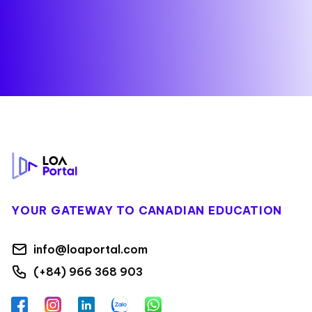
Footer
YOUR GATEWAY TO CANADIAN EDUCATION
info@loaportal.com
(+84) 966 368 903
Facebook
Instagram
LinkedIn
Zalo
WhatsApp