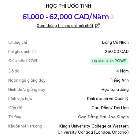
HỌC PHÍ ƯỚC TÍNH
Tổng quan về
Yêu Cầu Nhập
Kỳ nhập học
61,000 - 62,000 CAD/Năm
chương trình
Học
Xem thông tin học phí mới nhất
Cập nhật lần cuối vào 30-03-2026
Tổng quan về chương trình
Chứng chỉ
Bằng Cử Nhân
Phí ghi danh
260.00 CAD
Điều kiện PGWP
Đủ điều kiện PGWP
Độ dài
4
Năm
Ngôn ngữ giảng dạy
Tiếng Anh
Hình thức giảng dạy
Học tại trường
Lĩnh vực học
Kinh doanh và Quản lý
Cấp độ
Cao Đẳng/ Đại Học
Trường
Cao Đẳng Đại Học King's
Khuôn viên trường
King's University College at Western
University Canada
(
London
,
Ontario
)