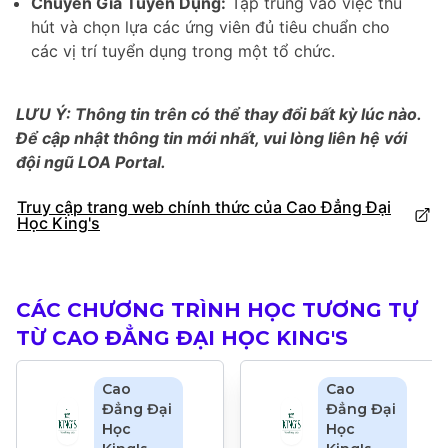
Chuyên Gia Tuyển Dụng:
Tập trung vào việc thu
hút và chọn lựa các ứng viên đủ tiêu chuẩn cho
các vị trí tuyển dụng trong một tổ chức.
LƯU Ý: Thông tin trên có thể thay đổi bất kỳ lúc nào.
Để cập nhật thông tin mới nhất, vui lòng liên hệ với
đội ngũ LOA Portal.
Truy cập trang web chính thức của Cao Đẳng Đại
Học King's
CÁC CHƯƠNG TRÌNH HỌC TƯƠNG TỰ
TỪ CAO ĐẲNG ĐẠI HỌC KING'S
Cao
Cao
Đẳng Đại
Đẳng Đại
Học
Học