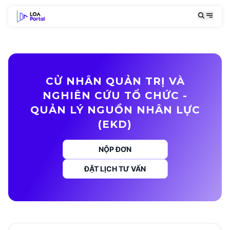
CỬ NHÂN QUẢN TRỊ VÀ
NGHIÊN CỨU TỔ CHỨC -
QUẢN LÝ NGUỒN NHÂN LỰC
(EKD)
NỘP ĐƠN
ĐẶT LỊCH TƯ VẤN