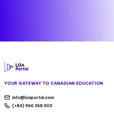
Footer
YOUR GATEWAY TO CANADIAN EDUCATION
info@loaportal.com
(+84) 966 368 903