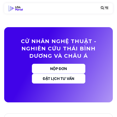
CỬ NHÂN NGHỆ THUẬT -
NGHIÊN CỨU THÁI BÌNH
DƯƠNG VÀ CHÂU Á
NỘP ĐƠN
ĐẶT LỊCH TƯ VẤN