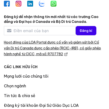
Facebook
Instagram
LinkedIn
Zalo
WhatsApp
Đăng ký để nhận thông tin mới nhất từ các trường Cao
đẳng và Đại học ở Canada và Bộ Di trú Canada.
Đăng kí
Hoạt động của LOA Portal được cố vấn và giám sát bởi Cố
vấn Di trú Canada được cấp phép (RCIC-IRB), có giấy phép
hành nghề từ CICC, mã số: R707782
CÁC LINK HỮU ÍCH
Mạng lưới của chúng tôi
Chọn ngành
Tin tức & chia sẻ
Đăng ký tài khoản Đại Sứ Giáo Dục LOA