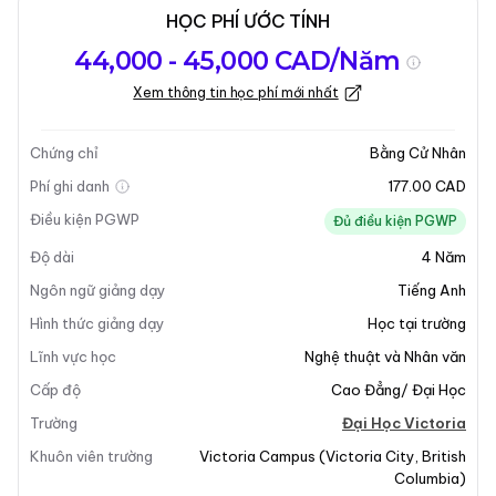
HỌC PHÍ ƯỚC TÍNH
Tổng quan về
Yêu Cầu Nhập
Kỳ nhập học
44,000 - 45,000 CAD/Năm
chương trình
Học
Xem thông tin học phí mới nhất
Cập nhật lần cuối vào 10-12-2025
Tổng quan về chương trình
Chứng chỉ
Bằng Cử Nhân
Phí ghi danh
177.00 CAD
Điều kiện PGWP
Đủ điều kiện PGWP
Độ dài
4
Năm
Ngôn ngữ giảng dạy
Tiếng Anh
Hình thức giảng dạy
Học tại trường
Lĩnh vực học
Nghệ thuật và Nhân văn
Cấp độ
Cao Đẳng/ Đại Học
Trường
Đại Học Victoria
Khuôn viên trường
Victoria Campus
(
Victoria City
,
British
Columbia
)