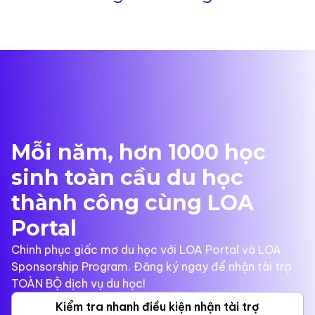
Mỗi năm, hơn 1000 học
sinh toàn cầu du học
thành công cùng LOA
Portal
Chinh phục giấc mơ du học với LOA Portal và LOA
Sponsorship Program. Đăng ký ngay để nhận tài trợ
TOÀN BỘ dịch vụ du học!
Kiểm tra nhanh điều kiện nhận tài trợ