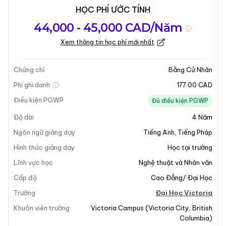
HỌC PHÍ ƯỚC TÍNH
Tổng quan về
Yêu Cầu Nhập
Kỳ nhập học
44,000 - 45,000 CAD/Năm
chương trình
Học
Xem thông tin học phí mới nhất
Cập nhật lần cuối vào 10-12-2025
Tổng quan về chương trình
Chứng chỉ
Bằng Cử Nhân
Phí ghi danh
177.00 CAD
Điều kiện PGWP
Đủ điều kiện PGWP
Độ dài
4
Năm
Ngôn ngữ giảng dạy
Tiếng Anh
,
Tiếng Pháp
Hình thức giảng dạy
Học tại trường
Lĩnh vực học
Nghệ thuật và Nhân văn
Cấp độ
Cao Đẳng/ Đại Học
Trường
Đại Học Victoria
Khuôn viên trường
Victoria Campus
(
Victoria City
,
British
Columbia
)