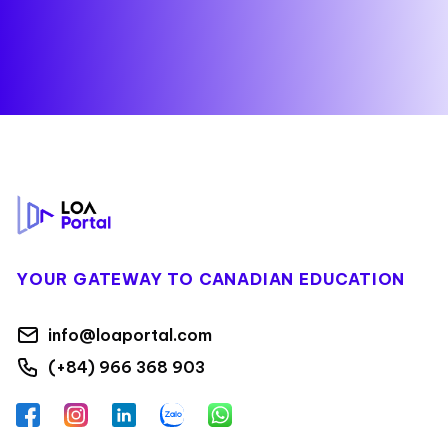
Footer
YOUR GATEWAY TO CANADIAN EDUCATION
info@loaportal.com
(+84) 966 368 903
Facebook
Instagram
LinkedIn
Zalo
WhatsApp