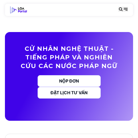
CỬ NHÂN NGHỆ THUẬT -
TIẾNG PHÁP VÀ NGHIÊN
CỨU CÁC NƯỚC PHÁP NGỮ
NỘP ĐƠN
ĐẶT LỊCH TƯ VẤN