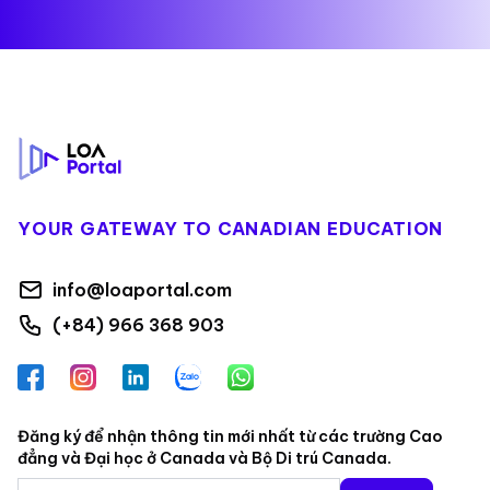
Footer
YOUR GATEWAY TO CANADIAN EDUCATION
info@loaportal.com
(+84) 966 368 903
Facebook
Instagram
LinkedIn
Zalo
WhatsApp
Đăng ký để nhận thông tin mới nhất từ các trường Cao
đẳng và Đại học ở Canada và Bộ Di trú Canada.