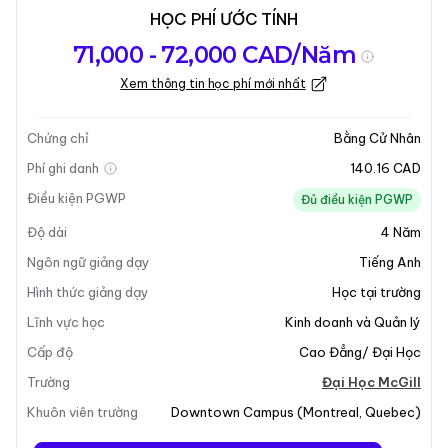
HỌC PHÍ ƯỚC TÍNH
Tổng quan về
Yêu Cầu Nhập
Kỳ nhập học
71,000 - 72,000 CAD/Năm
chương trình
Học
Xem thông tin học phí mới nhất
Cập nhật lần cuối vào 05-01-2026
Tổng quan về chương trình
Chứng chỉ
Bằng Cử Nhân
Phí ghi danh
140.16 CAD
Tổng Quan Chương Trình
Điều kiện PGWP
Đủ điều kiện PGWP
Độ dài
4
Năm
Chương trình Cử Nhân Tiếp Thị tại McGill University
được thiết kế cho những ai sáng tạo và thích giải
Ngôn ngữ giảng dạy
Tiếng Anh
quyết vấn đề, làm việc với dữ liệu và kết nối với mọi
Hình thức giảng dạy
Học tại trường
người. Bằng cấp này là cần thiết cho sự thành công
Lĩnh vực học
Kinh doanh và Quản lý
của tất cả các doanh nghiệp, vì nó kết hợp các kĩ
Cấp độ
Cao Đẳng/ Đại Học
năng phân tích với sự sáng tạo. Sinh viên sẽ tham gia
vào các khóa học cốt lõi bao gồm chiến lược tiếp thị,
Trường
Đại Học McGill
nghiên cứu tiếp thị và hành vi người tiêu dùng, cùng
Khuôn viên trường
Downtown Campus
(
Montreal
,
Quebec
)
với một loạt các môn tự chọn cho phép khám phá sâu