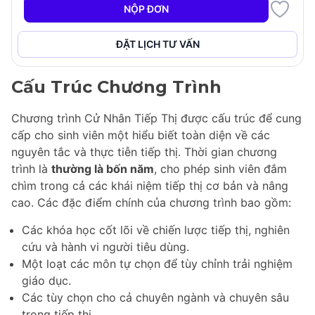
hơn về sở thích cá nhân. Chương trình có sẵn dưới
NỘP ĐƠN
dạng cả chuyên ngành và chuyên sâu, đảm bảo một
nền giáo dục toàn diện cân bằng giữa kiến thức lý
ĐẶT LỊCH TƯ VẤN
thuyết và ứng dụng thực tiễn.
Cấu Trúc Chương Trình
Chương trình Cử Nhân Tiếp Thị được cấu trúc để cung
cấp cho sinh viên một hiểu biết toàn diện về các
nguyên tắc và thực tiễn tiếp thị. Thời gian chương
trình là
thường là bốn năm
, cho phép sinh viên đắm
chìm trong cả các khái niệm tiếp thị cơ bản và nâng
cao. Các đặc điểm chính của chương trình bao gồm:
Các khóa học cốt lõi về chiến lược tiếp thị, nghiên
cứu và hành vi người tiêu dùng.
Một loạt các môn tự chọn để tùy chỉnh trải nghiệm
giáo dục.
Các tùy chọn cho cả chuyên ngành và chuyên sâu
trong tiếp thị.