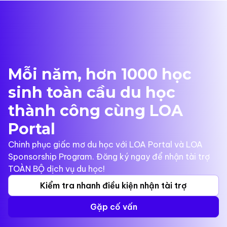
Mỗi năm, hơn 1000 học
sinh toàn cầu du học
thành công cùng LOA
Portal
Chinh phục giấc mơ du học với LOA Portal và LOA
Sponsorship Program. Đăng ký ngay để nhận tài trợ
TOÀN BỘ dịch vụ du học!
Kiểm tra nhanh điều kiện nhận tài trợ
Gặp cố vấn