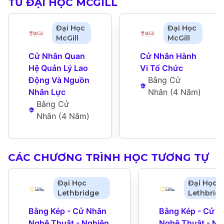
TỪ ĐẠI HỌC MCGILL
Đại Học
Đại Học
McGill
McGill
Cử Nhân Quan 
Cử Nhân Hành 
Hệ Quản Lý Lao 
Vi Tổ Chức
Động Và Nguồn 
Bằng Cử 
Nhân Lực
Nhân
 (
4 Năm
)
Bằng Cử 
Nhân
 (
4 Năm
)
CÁC CHƯƠNG TRÌNH HỌC TƯƠNG TỰ
Đại Học
Đại Học
Lethbridge
Lethbrid
Bằng Kép - Cử Nhân 
Bằng Kép - Cử N
Nghệ Thuật - Nghiên 
Nghệ Thuật - Nh