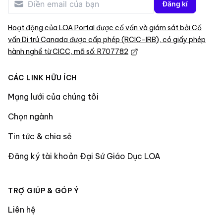
Đăng kí
Hoạt động của LOA Portal được cố vấn và giám sát bởi Cố
vấn Di trú Canada được cấp phép (RCIC-IRB), có giấy phép
hành nghề từ CICC, mã số: R707782
CÁC LINK HỮU ÍCH
Mạng lưới của chúng tôi
Chọn ngành
Tin tức & chia sẻ
Đăng ký tài khoản Đại Sứ Giáo Dục LOA
TRỢ GIÚP & GÓP Ý
Liên hệ