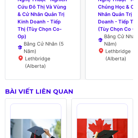
Cứu Đô Thị Và Vùng 
Chủng Học & Cử 
& Cử Nhân Quản Trị 
Nhân Quản Trị Ki
Kinh Doanh - Tiếp 
Doanh - Tiếp Thị 
Thị (Tùy Chọn Co-
(Tùy Chọn Co -O
Op)
Bằng Cử Nhân
Bằng Cử Nhân
 (
5 
Năm
)
Năm
)
Lethbridge 
Lethbridge 
(Alberta)
(Alberta)
BÀI VIẾT LIÊN QUAN