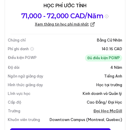
HỌC PHÍ ƯỚC TÍNH
Tổng quan về
Yêu Cầu Nhập
Kỳ nhập học
71,000 - 72,000 CAD/Năm
chương trình
Học
Xem thông tin học phí mới nhất
Cập nhật lần cuối vào 05-01-2026
Tổng quan về chương trình
Chứng chỉ
Bằng Cử Nhân
Phí ghi danh
140.16 CAD
Tổng Quan Chương Trình
Điều kiện PGWP
Đủ điều kiện PGWP
Độ dài
4
Năm
Học Cử Nhân Kinh Tế Trong Khoa Quản Lý Desautels
tại Đại Học McGill cung cấp cho sinh viên một hiểu
Ngôn ngữ giảng dạy
Tiếng Anh
biết toàn diện về cách mà các xã hội đưa ra quyết
Hình thức giảng dạy
Học tại trường
định liên quan đến sản xuất, tiêu dùng và đầu tư.
Lĩnh vực học
Kinh doanh và Quản lý
Chương trình này nhấn mạnh việc phát triển khả năng
Cấp độ
Cao Đẳng/ Đại Học
định lượng và lý luận trừu tượng, trang bị cho sinh viên
kiến thức thiết yếu về các cơ chế kinh tế của thế giới.
Trường
Đại Học McGill
Là một sinh viên, bạn sẽ khám phá các vấn đề quan
Khuôn viên trường
Downtown Campus
(
Montreal
,
Quebec
)
trọng như xác định giá cả, tỷ giá hối đoái, lãi suất và