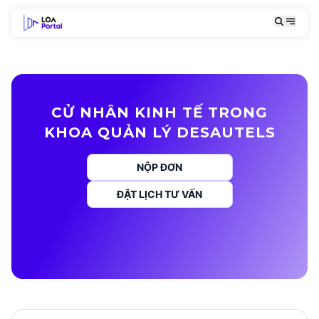
CỬ NHÂN KINH TẾ TRONG
KHOA QUẢN LÝ DESAUTELS
NỘP ĐƠN
ĐẶT LỊCH TƯ VẤN