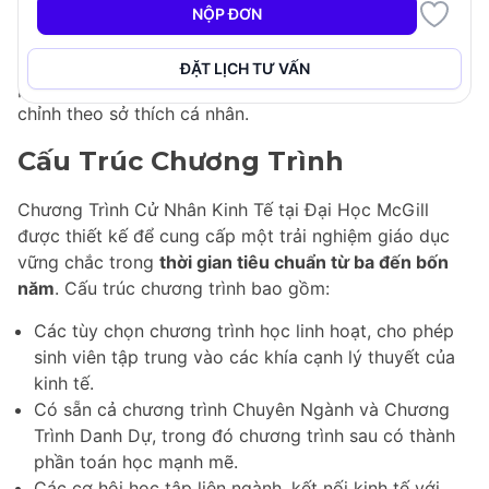
mức độ lạm phát, cùng với tác động của toàn cầu hóa
NỘP ĐƠN
đến nền kinh tế Canada. Chương trình có sẵn dưới
dạng cả Chuyên Ngành và Chương Trình Danh Dự, cho
ĐẶT LỊCH TƯ VẤN
phép một chương trình học linh hoạt có thể được điều
chỉnh theo sở thích cá nhân.
Cấu Trúc Chương Trình
Chương Trình Cử Nhân Kinh Tế tại Đại Học McGill
được thiết kế để cung cấp một trải nghiệm giáo dục
vững chắc trong
thời gian tiêu chuẩn từ ba đến bốn
năm
. Cấu trúc chương trình bao gồm:
Các tùy chọn chương trình học linh hoạt, cho phép
sinh viên tập trung vào các khía cạnh lý thuyết của
kinh tế.
Có sẵn cả chương trình Chuyên Ngành và Chương
Trình Danh Dự, trong đó chương trình sau có thành
phần toán học mạnh mẽ.
Các cơ hội học tập liên ngành, kết nối kinh tế với