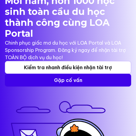
Mỗi năm, hơn 1000 học
sinh toàn cầu du học
thành công cùng LOA
Portal
Chinh phục giấc mơ du học với LOA Portal và LOA
Sponsorship Program. Đăng ký ngay để nhận tài trợ
TOÀN BỘ dịch vụ du học!
Kiểm tra nhanh điều kiện nhận tài trợ
Gặp cố vấn