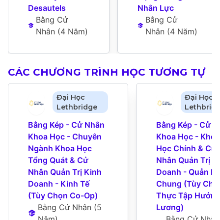
Desautels
Nhân Lực
Bằng Cử 
Bằng Cử 
Nhân
 (
4 Năm
)
Nhân
 (
4 Năm
)
CÁC CHƯƠNG TRÌNH HỌC TƯƠNG TỰ
Đại Học
Đại Học
Lethbridge
Lethbrid
Bằng Kép - Cử Nhân 
Bằng Kép - Cử N
Khoa Học - Chuyên 
Khoa Học - Khoa 
Ngành Khoa Học 
Học Chính & Cử 
Tổng Quát & Cử 
Nhân Quản Trị Ki
Nhân Quản Trị Kinh 
Doanh - Quản Lý 
Doanh - Kinh Tế 
Chung (Tùy Chọn
(Tùy Chọn Co-Op)
Thực Tập Hưởng
Bằng Cử Nhân
 (
5 
Lương)
Năm
)
Bằng Cử Nhân