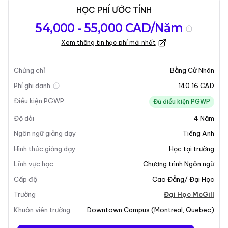
HỌC PHÍ ƯỚC TÍNH
Tổng quan về
Yêu Cầu Nhập
Kỳ nhập học
54,000 - 55,000 CAD/Năm
chương trình
Học
Xem thông tin học phí mới nhất
Cập nhật lần cuối vào 05-01-2026
Tổng quan về chương trình
Chứng chỉ
Bằng Cử Nhân
Phí ghi danh
140.16 CAD
Tổng Quan Chương Trình
Điều kiện PGWP
Đủ điều kiện PGWP
Độ dài
4
Năm
Chương trình
Cử Nhân Nghiên Cứu Ý
tại Đại Học
McGill cung cấp cho sinh viên một cái nhìn toàn diện
Ngôn ngữ giảng dạy
Tiếng Anh
về các truyền thống và tác phẩm cổ điển của Ý, đồng
Hình thức giảng dạy
Học tại trường
thời khám phá sự phong phú và đa dạng của văn hóa
Lĩnh vực học
Chương trình Ngôn ngữ
Ý đương đại. Chương trình này nhấn mạnh vai trò quan
Cấp độ
Cao Đẳng/ Đại Học
trọng của nền văn minh Ý trong việc hình thành các
giá trị và quan điểm phương Tây. Sinh viên không chỉ
Trường
Đại Học McGill
tham gia vào lịch sử sôi động của Ý mà còn phát triển
Khuôn viên trường
Downtown Campus
(
Montreal
,
Quebec
)
các kĩ năng ngôn ngữ thiết yếu thông qua một chương