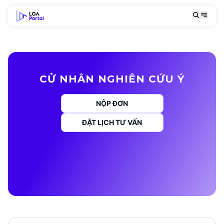
CỬ NHÂN NGHIÊN CỨU Ý
NỘP ĐƠN
ĐẶT LỊCH TƯ VẤN