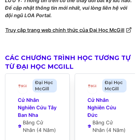
LƯU Ý: Thông tin trên có thể thay đổi bất kỳ lúc nào.
Để cập nhật thông tin mới nhất, vui lòng liên hệ với
đội ngũ LOA Portal.
Truy cập trang web chính thức của Đại Học McGill
CÁC CHƯƠNG TRÌNH HỌC TƯƠNG TỰ
TỪ ĐẠI HỌC MCGILL
Đại Học
Đại Học
McGill
McGill
Cử Nhân 
Cử Nhân 
Nghiên Cứu Tây 
Nghiên Cứu 
Ban Nha
Đức
Bằng Cử 
Bằng Cử 
Nhân
 (
4 Năm
)
Nhân
 (
4 Năm
)