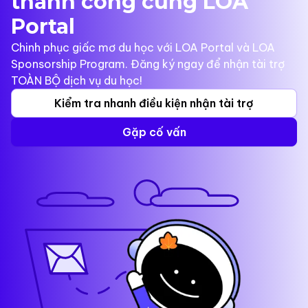
thành công cùng LOA
Portal
Chinh phục giấc mơ du học với LOA Portal và LOA
Sponsorship Program. Đăng ký ngay để nhận tài trợ
TOÀN BỘ dịch vụ du học!
Kiểm tra nhanh điều kiện nhận tài trợ
Gặp cố vấn