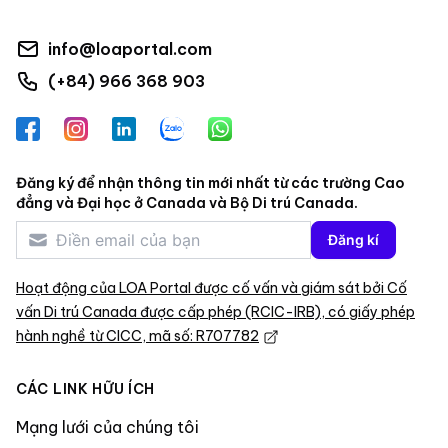
info@loaportal.com
(+84) 966 368 903
Facebook
Instagram
LinkedIn
Zalo
WhatsApp
Đăng ký để nhận thông tin mới nhất từ các trường Cao
đẳng và Đại học ở Canada và Bộ Di trú Canada.
Đăng kí
Hoạt động của LOA Portal được cố vấn và giám sát bởi Cố
vấn Di trú Canada được cấp phép (RCIC-IRB), có giấy phép
hành nghề từ CICC, mã số: R707782
CÁC LINK HỮU ÍCH
Mạng lưới của chúng tôi