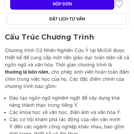
trình đào tạo nghiêm ngặt. Vào cuối khóa học, các
NỘP ĐƠN
sinh viên tốt nghiệp sẽ có hiểu biết sâu sắc về cả ngôn
ngữ và văn hóa Ý, nâng cao cuộc sống cá nhân và
ĐẶT LỊCH TƯ VẤN
nghề nghiệp của họ.
Cấu Trúc Chương Trình
Chương trình Cử Nhân Nghiên Cứu Ý tại McGill được
thiết kế để cung cấp một nền giáo dục toàn diện về cả
ngôn ngữ và văn hóa. Thời gian chương trình là
thường là bốn năm
, cho phép sinh viên hoàn toàn đắm
chìm trong việc học của họ. Các đặc điểm chính của
chương trình bao gồm:
Đào tạo ngôn ngữ nghiêm ngặt để xây dựng khả
năng thành thạo trong tiếng Ý.
Các khóa học về văn học, điện ảnh và văn hóa Ý.
Các cơ hội khám phá tác động của nền văn minh
Ý đến các ngành công nghiệp khác nhau, bao gồm
thời trang, thiết kế và ẩm thực.