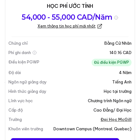
HỌC PHÍ ƯỚC TÍNH
Tổng quan về
Yêu Cầu Nhập
Kỳ nhập học
54,000 - 55,000 CAD/Năm
chương trình
Học
Xem thông tin học phí mới nhất
Cập nhật lần cuối vào 05-01-2026
Tổng quan về chương trình
Chứng chỉ
Bằng Cử Nhân
Phí ghi danh
140.16 CAD
Tổng Quan Chương Trình
Điều kiện PGWP
Đủ điều kiện PGWP
Độ dài
4
Năm
Chương trình
Cử Nhân Nghiên Cứu Tây Ban Nha
tại
Đại Học McGill cung cấp cho sinh viên cơ hội khám
Ngôn ngữ giảng dạy
Tiếng Anh
phá văn học phong phú, lịch sử trí thức và các nền văn
Hình thức giảng dạy
Học tại trường
minh của Tây Ban Nha và Mỹ Latinh. Trong suốt
Lĩnh vực học
Chương trình Ngôn ngữ
chương trình, sinh viên sẽ nâng cao kỹ năng ngôn ngữ
Cấp độ
Cao Đẳng/ Đại Học
của mình cả trong
tiếng Tây Ban Nha
và
tiếng Bồ Đào
Nha
. Với hơn 300 triệu người nói tiếng Tây Ban Nha
Trường
Đại Học McGill
trên toàn cầu, bằng cấp này mở ra nhiều con đường
Khuôn viên trường
Downtown Campus
(
Montreal
,
Quebec
)
sự nghiệp và cung cấp một nền giáo dục văn hóa toàn