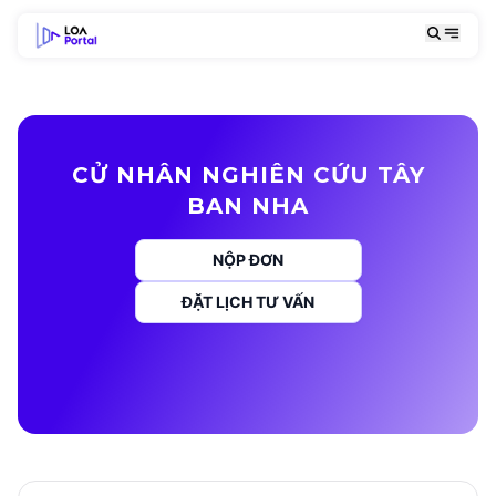
CỬ NHÂN NGHIÊN CỨU TÂY
BAN NHA
NỘP ĐƠN
ĐẶT LỊCH TƯ VẤN