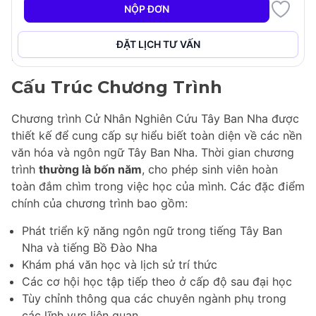
diện, mở rộng tầm nhìn. Sinh viên cũng sẽ phát triển
NỘP ĐƠN
các kỹ năng giao tiếp và lý luận phản biện thiết yếu,
thu được những hiểu biết quý giá về các nền văn hóa
ĐẶT LỊCH TƯ VẤN
khu vực, ngôn ngữ và quốc gia đa dạng.
Cấu Trúc Chương Trình
Chương trình Cử Nhân Nghiên Cứu Tây Ban Nha được
thiết kế để cung cấp sự hiểu biết toàn diện về các nền
văn hóa và ngôn ngữ Tây Ban Nha. Thời gian chương
trình
thường là bốn năm
, cho phép sinh viên hoàn
toàn đắm chìm trong việc học của mình. Các đặc điểm
chính của chương trình bao gồm:
Phát triển kỹ năng ngôn ngữ trong tiếng Tây Ban
Nha và tiếng Bồ Đào Nha
Khám phá văn học và lịch sử trí thức
Các cơ hội học tập tiếp theo ở cấp độ sau đại học
Tùy chỉnh thông qua các chuyên ngành phụ trong
các lĩnh vực liên quan