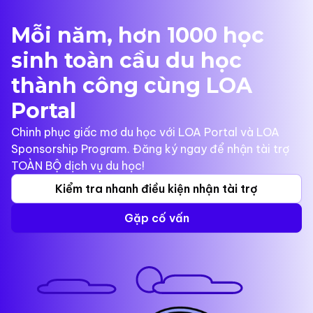
Mỗi năm, hơn 1000 học
sinh toàn cầu du học
thành công cùng LOA
Portal
Chinh phục giấc mơ du học với LOA Portal và LOA
Sponsorship Program. Đăng ký ngay để nhận tài trợ
TOÀN BỘ dịch vụ du học!
Kiểm tra nhanh điều kiện nhận tài trợ
Gặp cố vấn