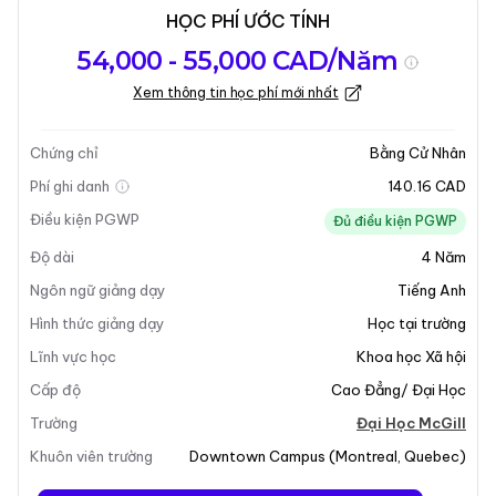
HỌC PHÍ ƯỚC TÍNH
Tổng quan về
Yêu Cầu Nhập
Kỳ nhập học
54,000 - 55,000 CAD/Năm
chương trình
Học
Xem thông tin học phí mới nhất
Cập nhật lần cuối vào 05-01-2026
Tổng quan về chương trình
Chứng chỉ
Bằng Cử Nhân
Phí ghi danh
140.16 CAD
Tổng Quan Chương Trình
Điều kiện PGWP
Đủ điều kiện PGWP
Độ dài
4
Năm
Chương trình
Cử Nhân Về Giới Tính, Tình Dục, Nữ
Quyền Và Nghiên Cứu Công Bằng Xã Hội
tại Đại Học
Ngôn ngữ giảng dạy
Tiếng Anh
McGill nhấn mạnh công bằng xã hội như một khái
Hình thức giảng dạy
Học tại trường
niệm cốt lõi trong việc nghiên cứu giới tính, tình dục
Lĩnh vực học
Khoa học Xã hội
và nữ quyền. Chương trình liên ngành này tích hợp
Cấp độ
Cao Đẳng/ Đại Học
nghiên cứu về chủng tộc, nghiên cứu về khuyết tật và
nghiên cứu về người bản địa, cung cấp một khung
Trường
Đại Học McGill
toàn diện để xem xét những chủ đề quan trọng này.
Khuôn viên trường
Downtown Campus
(
Montreal
,
Quebec
)
Sinh viên có thể theo đuổi một chuyên ngành hoặc