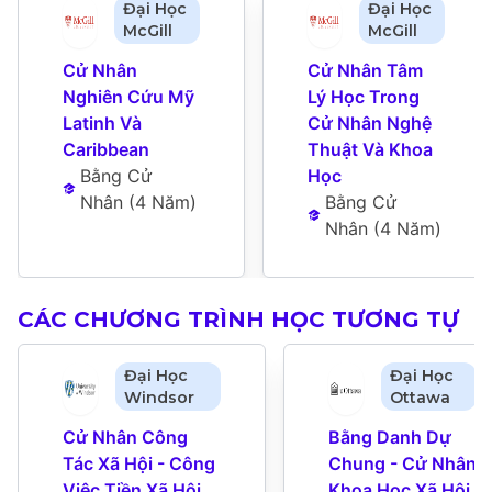
Đại Học
Đại Học
McGill
McGill
Cử Nhân 
Cử Nhân Tâm 
Nghiên Cứu Mỹ 
Lý Học Trong 
Latinh Và 
Cử Nhân Nghệ 
Caribbean
Thuật Và Khoa 
Bằng Cử 
Học
Nhân
 (
4 Năm
)
Bằng Cử 
Nhân
 (
4 Năm
)
CÁC CHƯƠNG TRÌNH HỌC TƯƠNG TỰ
Đại Học
Đại Học
Windsor
Ottawa
Cử Nhân Công 
Bằng Danh Dự 
Tác Xã Hội - Công 
Chung - Cử Nhân 
Việc Tiền Xã Hội 
Khoa Học Xã Hội 