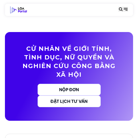
CỬ NHÂN VỀ GIỚI TÍNH,
TÌNH DỤC, NỮ QUYỀN VÀ
NGHIÊN CỨU CÔNG BẰNG
XÃ HỘI
NỘP ĐƠN
ĐẶT LỊCH TƯ VẤN