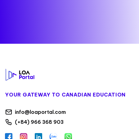
Footer
YOUR GATEWAY TO CANADIAN EDUCATION
info@loaportal.com
(+84) 966 368 903
Facebook
Instagram
LinkedIn
Zalo
WhatsApp