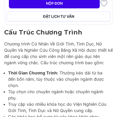
chuyên ngành phụ, đảm bảo một nền giáo dục toàn
NỘP ĐƠN
diện kết hợp các quan điểm đa dạng về công bằng xã
hội, sự đa dạng và sự hòa nhập, điều này rất cần thiết
ĐẶT LỊCH TƯ VẤN
để thúc đẩy sự bền vững xã hội.
Cấu Trúc Chương Trình
Chương trình Cử Nhân Về Giới Tính, Tình Dục, Nữ
Quyền Và Nghiên Cứu Công Bằng Xã Hội được thiết kế
để cung cấp cho sinh viên một nền giáo dục liên
ngành vững chắc. Cấu trúc chương trình bao gồm:
Thời Gian Chương Trình:
Thường kéo dài từ ba
đến bốn năm, tùy thuộc vào chuyên ngành được
chọn.
Tùy chọn cho chuyên ngành hoặc chuyên ngành
phụ.
Truy cập vào nhiều khóa học do Viện Nghiên Cứu
Giới Tính, Tình Dục và Nữ Quyền cung cấp.
Các khóa học bổ sung từ các khoa khác nhau