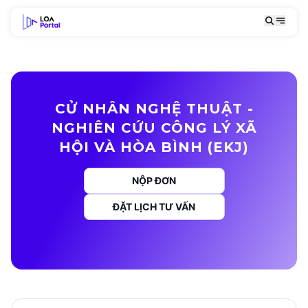
CỬ NHÂN NGHỆ THUẬT -
NGHIÊN CỨU CÔNG LÝ XÃ
HỘI VÀ HÒA BÌNH (EKJ)
NỘP ĐƠN
ĐẶT LỊCH TƯ VẤN