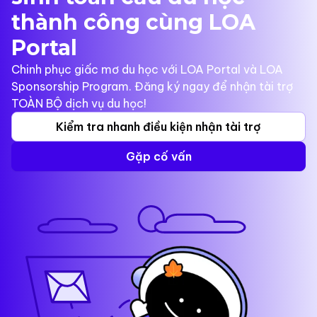
thành công cùng LOA
Portal
Chinh phục giấc mơ du học với LOA Portal và LOA
Sponsorship Program. Đăng ký ngay để nhận tài trợ
TOÀN BỘ dịch vụ du học!
Kiểm tra nhanh điều kiện nhận tài trợ
Gặp cố vấn