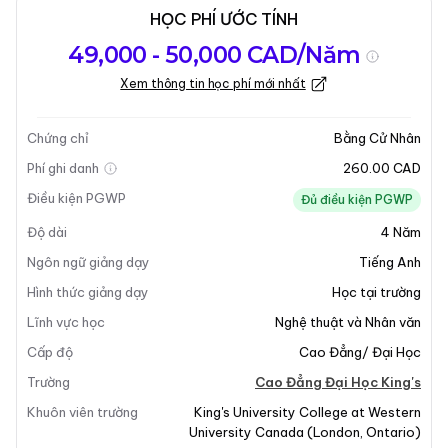
HỌC PHÍ ƯỚC TÍNH
Tổng quan về
Yêu Cầu Nhập
Kỳ nhập học
49,000 - 50,000 CAD/Năm
chương trình
Học
Xem thông tin học phí mới nhất
Cập nhật lần cuối vào 30-03-2026
Tổng quan về chương trình
Chứng chỉ
Bằng Cử Nhân
Phí ghi danh
260.00 CAD
Điều kiện PGWP
Đủ điều kiện PGWP
Độ dài
4
Năm
Ngôn ngữ giảng dạy
Tiếng Anh
Hình thức giảng dạy
Học tại trường
Lĩnh vực học
Nghệ thuật và Nhân văn
Cấp độ
Cao Đẳng/ Đại Học
Trường
Cao Đẳng Đại Học King's
Khuôn viên trường
King's University College at Western
University Canada
(
London
,
Ontario
)