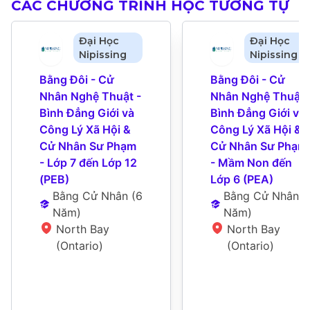
CÁC CHƯƠNG TRÌNH HỌC TƯƠNG TỰ
Đại Học
Đại Học
Nipissing
Nipissing
Bằng Đôi - Cử 
Bằng Đôi - Cử 
Nhân Nghệ Thuật - 
Nhân Nghệ Thuật -
Bình Đẳng Giới và 
Bình Đẳng Giới và 
Công Lý Xã Hội & 
Công Lý Xã Hội & 
Cử Nhân Sư Phạm 
Cử Nhân Sư Phạm 
- Lớp 7 đến Lớp 12 
- Mầm Non đến 
(PEB)
Lớp 6 (PEA)
Bằng Cử Nhân
 (
6 
Bằng Cử Nhân
 (
6
Năm
)
Năm
)
North Bay 
North Bay 
(Ontario)
(Ontario)