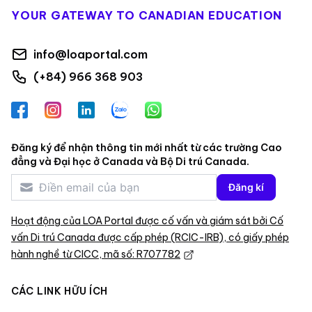
YOUR GATEWAY TO CANADIAN EDUCATION
info@loaportal.com
(+84) 966 368 903
Facebook
Instagram
LinkedIn
Zalo
WhatsApp
Đăng ký để nhận thông tin mới nhất từ các trường Cao
đẳng và Đại học ở Canada và Bộ Di trú Canada.
Đăng kí
Hoạt động của LOA Portal được cố vấn và giám sát bởi Cố
vấn Di trú Canada được cấp phép (RCIC-IRB), có giấy phép
hành nghề từ CICC, mã số: R707782
CÁC LINK HỮU ÍCH