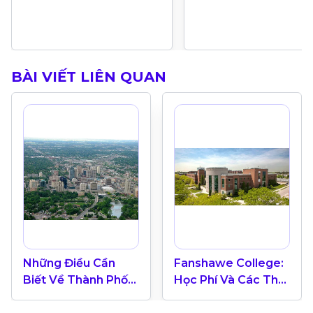
BÀI VIẾT LIÊN QUAN
Những Điều Cần
Fanshawe College:
Biết Về Thành Phố
Học Phí Và Các Thế
London Tại Canada
Mạnh Đào Tạo