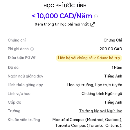
HỌC PHÍ ƯỚC TÍNH
Tổng quan về
Yêu Cầu Nhập
Kỳ nhập học
< 10,000 CAD/Năm
chương trình
Học
Xem thông tin học phí mới nhất
Cập nhật lần cuối vào 15-07-2025
Tổng quan về chương trình
Chứng chỉ
Chứng Chỉ
Phí ghi danh
200.00 CAD
Điều kiện PGWP
Liên hệ với chúng tôi để được hỗ trợ
Độ dài
1
Năm
Ngôn ngữ giảng dạy
Tiếng Anh
Hình thức giảng dạy
Học tại trường
,
Học trực tuyến
Lĩnh vực học
Chương trình Ngôn ngữ
Cấp độ
Tiếng Anh
Trường
Trường Ngoại Ngữ Ilsc
Khuôn viên trường
Montréal Campus
(
Montréal
,
Quebec
)
,
Toronto Campus
(
Toronto
,
Ontario
)
,