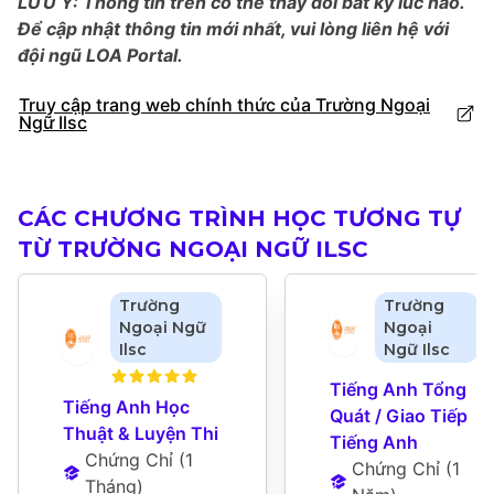
LƯU Ý: Thông tin trên có thể thay đổi bất kỳ lúc nào.
Để cập nhật thông tin mới nhất, vui lòng liên hệ với
đội ngũ LOA Portal.
Truy cập trang web chính thức của Trường Ngoại
Ngữ Ilsc
CÁC CHƯƠNG TRÌNH HỌC TƯƠNG TỰ
TỪ TRƯỜNG NGOẠI NGỮ ILSC
Trường
Trường
Ngoại Ngữ
Ngoại
Ilsc
Ngữ Ilsc
Tiếng Anh Tổng 
Tiếng Anh Học 
Quát / Giao Tiếp 
Thuật & Luyện Thi
Tiếng Anh
Chứng Chỉ
 (
1 
Chứng Chỉ
 (
1 
Tháng
)