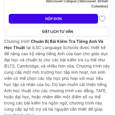
Vancouver Campus
(
Vancouver
,
British
Columbia
)
NỘP ĐƠN
Tổng Quan Chương Trình
ĐẶT LỊCH TƯ VẤN
Chương trình
Chuẩn Bị Bài Kiểm Tra Tiếng Anh Và
Học Thuật
tại ILSC Language Schools được thiết kế
để nâng cao kỹ năng tiếng Anh của bạn cho giáo dục
đại học và chuẩn bị cho các bài kiểm tra cụ thể như
IELTS, Cambridge, và nhiều hơn nữa. Chương trình này
cung cấp một môi trường học tập linh hoạt, nơi sinh
viên có thể chọn các lớp học phù hợp với mục tiêu
học tập cá nhân của họ. Dù bạn muốn cải thiện tiếng
Anh học thuật cho các chương trình cao đẳng, TAFE,
hoặc đại học, hoặc nhắm đến một điểm số cụ thể
trong các bài kiểm tra ngôn ngữ, chương trình này
cung cấp sự hỗ trợ và tài nguyên cần thiết để giúp