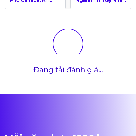
Phố Canada: Khi
Ngành Trí Tuệ Nhân
Thành Phố Tự Kể
Tạo Mang Xu
Câu Chuyện Của
Hướng Toàn Cầu
Mình
Đang tải đánh giá...