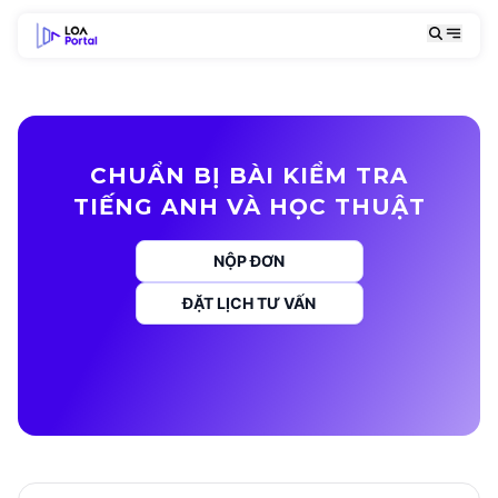
CHUẨN BỊ BÀI KIỂM TRA
TIẾNG ANH VÀ HỌC THUẬT
NỘP ĐƠN
ĐẶT LỊCH TƯ VẤN