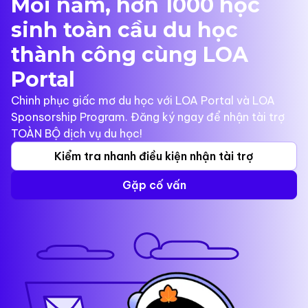
Mỗi năm, hơn 1000 học
sinh toàn cầu du học
thành công cùng LOA
Portal
Chinh phục giấc mơ du học với LOA Portal và LOA
Sponsorship Program. Đăng ký ngay để nhận tài trợ
TOÀN BỘ dịch vụ du học!
Kiểm tra nhanh điều kiện nhận tài trợ
Gặp cố vấn