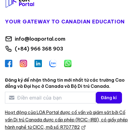
YOUR GATEWAY TO CANADIAN EDUCATION
info@loaportal.com
(+84) 966 368 903
Facebook
Instagram
LinkedIn
Zalo
WhatsApp
Đăng ký để nhận thông tin mới nhất từ các trường Cao
đẳng và Đại học ở Canada và Bộ Di trú Canada.
Đăng kí
Hoạt động của LOA Portal được cố vấn và giám sát bởi Cố
vấn Di trú Canada được cấp phép (RCIC-IRB), có giấy phép
hành nghề từ CICC, mã số: R707782